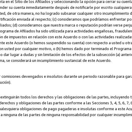
ta en el Sitio de los Afiliados y seleccionando la opción para cerrar su cuen
r su cuenta inmediatamente después de notificarle por escrito cualquiera de
sted, de otra manera, no ha logrado subsanar cualquier otro incumplimiento d
otificación enviada al respecto; (c) consideramos que podríamos enfrentar p
iliados; (d) consideramos que nuestra marca o reputación podrían verse perju
Programa de Afiliados ha sido utilizada para actividades engañosas, fraudule
ón de impuestos en relación con este Acuerdo o con las actividades realizada
te este Acuerdo (o hemos suspendido su cuenta) con respecto a usted u otr
con usted por cualquier motivo, o (h) hemos dado por terminado el Programa
 dar lugar a dudas y sin limitación de los efectos de la subsección (a) anteri
ama, se considerará un incumplimiento sustancial de este Acuerdo.
r comisiones devengados e insolutos durante un periodo razonable para garan
lución).
extinguirán todos los derechos y las obligaciones de las partes, incluyendo
derechos y obligaciones de las partes conforme a las Secciones 3, 4, 5, 6, 7,
cualesquiera obligaciones de pago pagaderas e insolutas conforme a este Acue
 a ninguna de las partes de ninguna responsabilidad por cualquier incumpli