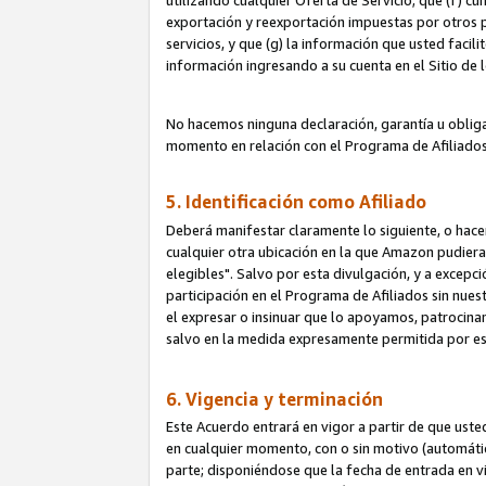
utilizando cualquier Oferta de Servicio; que (f) c
exportación y reexportación impuestas por otros p
servicios, y que (g) la información que usted faci
información ingresando a su cuenta en el Sitio de 
No hacemos ninguna declaración, garantía u obliga
momento en relación con el Programa de Afiliados
5. Identificación como Afiliado
Deberá manifestar claramente lo siguiente, o hace
cualquier otra ubicación en la que Amazon pudier
elegibles". Salvo por esta divulgación, y a excepc
participación en el Programa de Afiliados sin nues
el expresar o insinuar que lo apoyamos, patrocin
salvo en la medida expresamente permitida por e
6. Vigencia y terminación
Este Acuerdo entrará en vigor a partir de que ust
en cualquier momento, con o sin motivo (automáticam
parte; disponiéndose que la fecha de entrada en vig