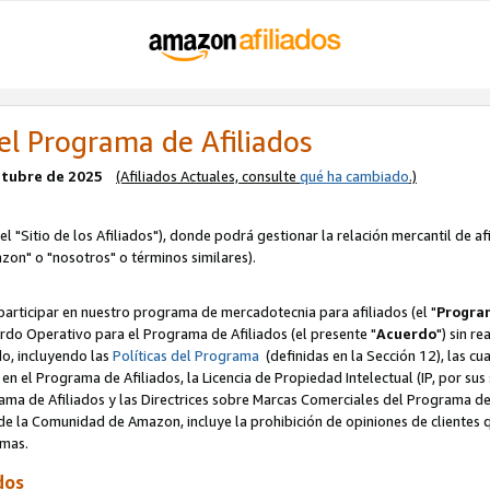
el Programa de Afiliados
octubre de 2025
(Afiliados Actuales, consulte
qué ha cambiado
.)
el "Sitio de los Afiliados"), donde podrá gestionar la relación mercantil de a
zon" o "nosotros" o términos similares).
articipar en nuestro programa de mercadotecnia para afiliados (el "
Program
rdo Operativo para el Programa de Afiliados (el presente "
Acuerdo
") sin r
do, incluyendo las
Políticas del Programa
(definidas en la Sección 12), las c
en el Programa de Afiliados, la Licencia de Propiedad Intelectual (IP, por sus 
ma de Afiliados y las Directrices sobre Marcas Comerciales del Programa de A
 la Comunidad de Amazon, incluye la prohibición de opiniones de clientes qu
normas.
dos