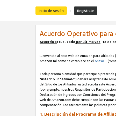
Inicio de sesión
Regístrate
o
Acuerdo Operativo para 
Acuerdo a
ctualizado
por ú
l
tima vez
: 15 de 
Bienvenido al sitio web de Amazon para afiliados (
Amazon tal como se establece en el
Anexo 1
("Ama
Toda persona o entidad que participe o pretenda p
"
usted
" o un "
Afiliado
") deberá aceptar este Acue
del Sitio de los Afiliados, usted acepta este Acuer
(por ejemplo, nuestros Requisitos de Participación 
Declaración de Ingresos por Comisiones del Progra
web de Amazon.com debe cumplir con las Pautas de
compensación. Lee atentamente las políticas y 
1. Descripción del Programa de Afilia