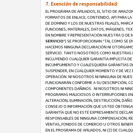
7. Exención de responsabilidad
EL PROGRAMA DE AFILIADOS, EL SITIO DE AMAZO
FORMATOS DE ENLACE, CONTENIDO, API PARA L
DE DOMINIO Y LOS DE NUESTRAS FILIALES, MAR
FUNCIONES, MATERIALES, DATOS, IMÁGENES, T
EN NOMBRE Y REPRESENTACIÓN NUESTRA O DE NU
SERVICIO
") SE PROPORCIONAN "TAL COMO SE E
HACEMOS NINGUNA DECLARACIÓN NI OTORGAMOS G
SERVICIO. TANTO NOSOTROS COMO NUESTRAS FI
INCLUYENDO CUALQUIER GARANTÍA IMPLÍCITA DE 
INCUMPLIMIENTO Y CUALESQUIERA GARANTÍAS D
SUSPENDER, EN CUALQUIER MOMENTO Y DE VEZ E
OPERACIÓN. NI NOSOTROS NI NINGUNA DE NUEST
FUNCIONARÁN CONFORME A SU DESCRIPCIÓN, CO
COMPONENTES DAÑINOS. NI NOSOTROS NI NINGUN
PROGRAMAS MALICIOSOS O INTERRUPCIONES EN E
ALTERACIÓN, ELIMINACIÓN, DESTRUCCIÓN, DAÑO
CONSEJO O INFORMACIÓN QUE USTED OBTENGA D
GARANTÍA QUE NO ESTÉ EXPRESAMENTE DECLARA
RESPONSABLES DE NINGUNA COMPENSACIÓN, REE
VENTAS,
FONDOS DE COMERCIO U OTROS BENEFIC
EN EL PROGRAMA DE AFILIADOS, NI (Z) DE CUAL