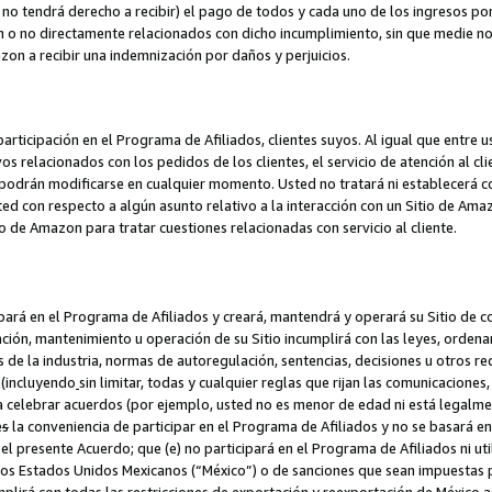
no tendrá derecho a recibir) el pago de todos y cada uno de los ingresos por
o no directamente relacionados con dicho incumplimiento, sin que medie not
azon a recibir una indemnización por daños y perjuicios.
articipación en el Programa de Afiliados, clientes suyos. Al igual que entre u
s relacionados con los pedidos de los clientes, el servicio de atención al cl
 y podrán modificarse en cualquier momento. Usted no tratará ni establecerá
sted con respecto a algún asunto relativo a la interacción con un Sitio de Ama
io de Amazon para tratar cuestiones relacionadas con servicio al cliente.
ipará en el Programa de Afiliados y creará, mantendrá y operará su Sitio de 
eación, mantenimiento u operación de su Sitio incumplirá con las leyes, orden
 de la industria, normas de autoregulación, sentencias, decisiones u otros re
 (incluyendo
sin limitar, todas y cualquier reglas que rijan las comunicaciones,
ra celebrar acuerdos (por ejemplo, usted no es menor de edad ni está legalme
e
s
la conveniencia de participar en el Programa de Afiliados y no se basará e
 presente Acuerdo; que (e) no participará en el Programa de Afiliados ni util
los Estados Unidos Mexicanos (“México”) o de sanciones que sean impuestas p