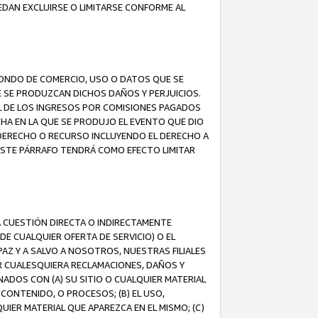
EDAN EXCLUIRSE O LIMITARSE CONFORME AL
FONDO DE COMERCIO, USO O DATOS QUE SE
UE SE PRODUZCAN DICHOS DAÑOS Y PERJUICIOS.
L DE LOS INGRESOS POR COMISIONES PAGADOS
A EN LA QUE SE PRODUJO EL EVENTO QUE DIO
 DERECHO O RECURSO INCLUYENDO EL DERECHO A
ESTE PÁRRAFO TENDRÁ COMO EFECTO LIMITAR
A CUESTIÓN DIRECTA O INDIRECTAMENTE
E CUALQUIER OFERTA DE SERVICIO) O EL
AZ Y A SALVO A NOSOTROS, NUESTRAS FILIALES
R CUALESQUIERA RECLAMACIONES, DAÑOS Y
ADOS CON (A) SU SITIO O CUALQUIER MATERIAL
CONTENIDO, O PROCESOS; (B) EL USO,
UIER MATERIAL QUE APAREZCA EN EL MISMO; (C)