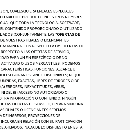
AZON, CUALESQUIERA ENLACES ESPECIALES,
LICITARIO DEL PRODUCTO, NUESTROS NOMBRES
 IGUAL QUE TODA LA TECNOLOGÍA, SOFTWARE,
 Y EL CONTENIDO PROPORCIONADO O UTILIZADO
ILIADOS (CONJUNTAMENTE, LAS "
OFERTAS DE
DE NUESTRAS FILIALES O LICENCIANTES
OTRA MANERA, CON RESPECTO A LAS OFERTAS DE
RESPECTO A LAS OFERTAS DE SERVICIO,
IDAD PARA UN FIN ESPECÍFICO O DE NO
S, ACTIVIDAD O USOS MERCANTILES. PODEMOS
 CARACTERÍSTICAS, FUNCIONES, ALCANCE U
ICIO SEGUIRÁN ESTANDO DISPONIBLES; NI QUE
MPIDAS, EXACTAS, LIBRES DE ERRORES O DE
) ERRORES, INEXACTITUDES, VIRUS,
 NI DEL (B) ACCESO NO AUTORIZADO O
U OTRA INFORMACIÓN O CONTENIDO. NINGÚN
E LAS OFERTAS DE SERVICIO, CREARÁ NINGUNA
S FILIALES O LICENCIANTES SEREMOS
A DE INGRESOS, PROYECCIONES DE
 INCURRA EN RELACIÓN CON SU PARTICIPACIÓN
DE AFILIADOS. NADA DE LO DISPUESTO EN ESTA