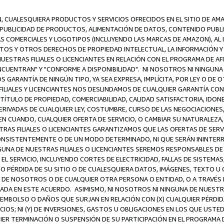
N, CUALESQUIERA PRODUCTOS Y SERVICIOS OFRECIDOS EN EL SITIO DE AM
A PUBLICIDAD DE PRODUCTOS, ALIMENTACIÓN DE DATOS, CONTENIDO PUB
CAS COMERCIALES Y LOGOTIPOS (INCLUYENDO LAS MARCAS DE AMAZON), AL
EXTOS Y OTROS DERECHOS DE PROPIEDAD INTELECTUAL, LA INFORMACIÓN
ESTRAS FILIALES O LICENCIANTES EN RELACIÓN CON EL PROGRAMA DE AF
NCUENTRAN" Y "CONFORME A DISPONIBILIDAD". NI NOSOTROS NI NINGUNA 
ARANTÍA DE NINGÚN TIPO, YA SEA EXPRESA, IMPLÍCITA, POR LEY O DE 
LIALES Y LICENCIANTES NOS DESLINDAMOS DE CUALQUIER GARANTÍA CON 
TÍTULO DE PROPIEDAD, COMERCIABILIDAD, CALIDAD SATISFACTORIA, IDONE
ERIVADAS DE CUALQUIER LEY, COSTUMBRE, CURSO DE LAS NEGOCIACIONE
N CUANDO, CUALQUIER OFERTA DE SERVICIO, O CAMBIAR SU NATURALEZA,
RAS FILIALES O LICENCIANTES GARANTIZAMOS QUE LAS OFERTAS DE SERV
NSISTENTEMENTE O DE UN MODO DETERMINADO, NI QUE SERÁN ININTERRU
A DE NUESTRAS FILIALES O LICENCIANTES SEREMOS RESPONSABLES DE (A
L SERVICIO, INCLUYENDO CORTES DE ELECTRICIDAD, FALLAS DE SISTEMAS;
 O PÉRDIDA DE SU SITIO O DE CUALESQUIERA DATOS, IMÁGENES, TEXTO 
E NOSOTROS O DE CUALQUIER OTRA PERSONA O ENTIDAD, O A TRAVÉS D
DA EN ESTE ACUERDO. ASIMISMO, NI NOSOTROS NI NINGUNA DE NUESTRA
MBOLSO O DAÑOS QUE SURJAN EN RELACIÓN CON (X) CUALQUIER PÉRDID
IOS; NI (Y) DE INVERSIONES, GASTOS U OBLIGACIONES EN LOS QUE USTED
QUIER TERMINACIÓN O SUSPENSIÓN DE SU PARTICIPACIÓN EN EL PROGRAMA 