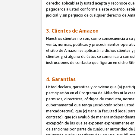
derecho aplicable) (y usted acepta y reconoce que 
pagaderos a usted conforme a este Acuerdo, estén 
judicial y sin perjuicio de cualquier derecho de Am
3. Clientes de Amazon
Nuestros clientes no son, como consecuencia a su p
venta, normas, políticas y procedimientos operativo
el sitio de Amazon se aplicarán a dichos clientes
clientes y, si alguno de éstos se comunicara con u
instrucciones de contacto que figuran en dicho Sit
4. Garantías
Usted declara, garantiza y conviene que (a) partic
participación en el Programa de Afiliados ni la cr
permisos, directrices, códigos de conducta, normas
gubernamental que tenga jurisdicción sobre usted
mercadotecnia); que (c) tiene la facultad legal pa
contrato); que (d) evaluó de manera independient
excepción de las que se exponen expresamente en el
de sanciones por parte de cualquier autoridad de 