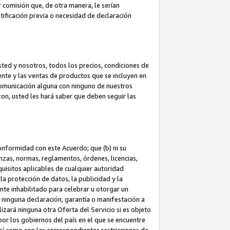
 comisión que, de otra manera, le serían
ificación previa o necesidad de declaración
sted y nosotros, todos los precios, condiciones de
iente y las ventas de productos que se incluyen en
 comunicación alguna con ninguno de nuestros
zon, usted les hará saber que deben seguir las
conformidad con este Acuerdo; que (b) ni su
anzas, normas, reglamentos, órdenes, licencias,
quisitos aplicables de cualquier autoridad
 la protección de datos, la publicidad y la
nte inhabilitado para celebrar u otorgar un
n ninguna declaración, garantía o manifestación a
izará ninguna otra Oferta del Servicio si es objeto
or los gobiernos del país en el que se encuentre