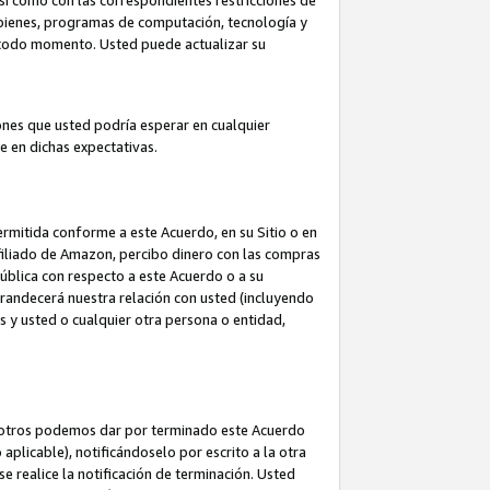
así como con las correspondientes restricciones de
a bienes, programas de computación, tecnología y
en todo momento. Usted puede actualizar su
ones que usted podría esperar en cualquier
 en dichas expectativas.
rmitida conforme a este Acuerdo, en su Sitio o en
filiado de Amazon, percibo dinero con las compras
pública con respecto a este Acuerdo o a su
grandecerá nuestra relación con usted (incluyendo
os y usted o cualquier otra persona o entidad,
nosotros podemos dar por terminado este Acuerdo
aplicable), notificándoselo por escrito a la otra
e realice la notificación de terminación. Usted