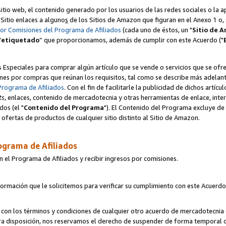
itio web, el contenido generado por los usuarios de las redes sociales o la 
u Sitio enlaces a alguno
s
de los Sitios de Amazon que figuran en el Anexo 1 o, s
por Comisiones del Programa de Afiliados
(cada uno de éstos, un "
Sitio de 
"
etiquetado
” que proporcionamos, además de cumplir con este Acuerdo ("
s Especiales para comprar algún artículo que se vende o servicios que se ofre
nes por compras que reúnan los requisitos, tal como se describe más adelante 
Programa de Afiliados
. Con el fin de facilitarle la publicidad de dichos artíc
ts
, enlaces, contenido de mercadotecnia y otras herramientas de enlace, int
os (el "
Contenido del Programa
"). El Contenido del Programa excluye de 
ofertas de productos de cualquier sitio distinto al Sitio de Amazon.
ograma de Afiliados
n el Programa de Afiliados y recibir ingresos por comisiones.
formación que le solicitemos para verificar su cumplimiento con este Acuerd
con los términos y condiciones de cualquier otro acuerdo de mercadotecnia d
tra disposición, nos reservamos el derecho de suspender de forma temporal 