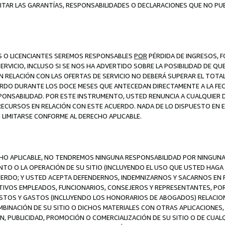
ITAR LAS GARANTÍAS, RESPONSABILIDADES O DECLARACIONES QUE NO PU
ES O LICENCIANTES SEREMOS RESPONSABLES
POR
PÉRDIDA DE INGRESOS, 
ERVICIO, INCLUSO SI SE NOS HA ADVERTIDO SOBRE LA POSIBILIDAD DE Q
N RELACIÓN CON LAS OFERTAS DE SERVICIO NO DEBERÁ SUPERAR EL TOTA
RDO DURANTE LOS DOCE MESES QUE ANTECEDAN DIRECTAMENTE A LA FECH
SPONSABILIDAD. POR ESTE INSTRUMENTO, USTED RENUNCIA A CUALQUIER
 RECURSOS EN RELACIÓN CON ESTE ACUERDO. NADA DE LO DISPUESTO EN 
LIMITARSE CONFORME AL DERECHO APLICABLE.
ECHO APLICABLE, NO TENDREMOS NINGUNA RESPONSABILIDAD POR NINGUN
NTO O LA OPERACIÓN DE SU SITIO (INCLUYENDO EL USO QUE USTED HAGA D
UERDO; Y USTED ACEPTA DEFENDERNOS, INDEMNIZARNOS Y SACARNOS EN P
CTIVOS EMPLEADOS, FUNCIONARIOS, CONSEJEROS Y REPRESENTANTES, PO
COSTOS Y GASTOS (INCLUYENDO LOS HONORARIOS DE ABOGADOS) RELACION
MBINACIÓN DE SU SITIO O DICHOS MATERIALES CON OTRAS APLICACIONES, 
, PUBLICIDAD, PROMOCIÓN O COMERCIALIZACIÓN DE SU SITIO O DE CUALQ