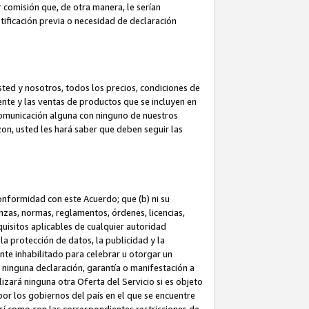
 comisión que, de otra manera, le serían
ificación previa o necesidad de declaración
sted y nosotros, todos los precios, condiciones de
iente y las ventas de productos que se incluyen en
 comunicación alguna con ninguno de nuestros
zon, usted les hará saber que deben seguir las
conformidad con este Acuerdo; que (b) ni su
anzas, normas, reglamentos, órdenes, licencias,
quisitos aplicables de cualquier autoridad
 la protección de datos, la publicidad y la
nte inhabilitado para celebrar u otorgar un
n ninguna declaración, garantía o manifestación a
izará ninguna otra Oferta del Servicio si es objeto
or los gobiernos del país en el que se encuentre