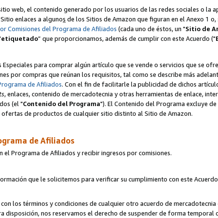
itio web, el contenido generado por los usuarios de las redes sociales o la 
u Sitio enlaces a alguno
s
de los Sitios de Amazon que figuran en el Anexo 1 o, s
por Comisiones del Programa de Afiliados
(cada uno de éstos, un "
Sitio de 
"
etiquetado
” que proporcionamos, además de cumplir con este Acuerdo ("
s Especiales para comprar algún artículo que se vende o servicios que se ofre
nes por compras que reúnan los requisitos, tal como se describe más adelante 
Programa de Afiliados
. Con el fin de facilitarle la publicidad de dichos artíc
ts
, enlaces, contenido de mercadotecnia y otras herramientas de enlace, int
os (el "
Contenido del Programa
"). El Contenido del Programa excluye de 
ofertas de productos de cualquier sitio distinto al Sitio de Amazon.
ograma de Afiliados
n el Programa de Afiliados y recibir ingresos por comisiones.
formación que le solicitemos para verificar su cumplimiento con este Acuerd
con los términos y condiciones de cualquier otro acuerdo de mercadotecnia d
tra disposición, nos reservamos el derecho de suspender de forma temporal 