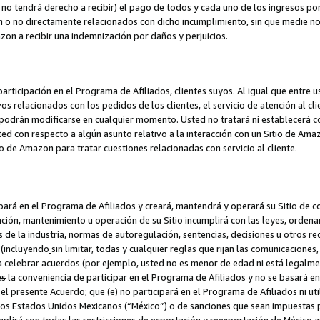
no tendrá derecho a recibir) el pago de todos y cada uno de los ingresos por
o no directamente relacionados con dicho incumplimiento, sin que medie not
azon a recibir una indemnización por daños y perjuicios.
articipación en el Programa de Afiliados, clientes suyos. Al igual que entre u
s relacionados con los pedidos de los clientes, el servicio de atención al cl
 y podrán modificarse en cualquier momento. Usted no tratará ni establecerá
sted con respecto a algún asunto relativo a la interacción con un Sitio de Ama
io de Amazon para tratar cuestiones relacionadas con servicio al cliente.
ipará en el Programa de Afiliados y creará, mantendrá y operará su Sitio de 
eación, mantenimiento u operación de su Sitio incumplirá con las leyes, orden
 de la industria, normas de autoregulación, sentencias, decisiones u otros re
 (incluyendo
sin limitar, todas y cualquier reglas que rijan las comunicaciones,
ra celebrar acuerdos (por ejemplo, usted no es menor de edad ni está legalme
e
s
la conveniencia de participar en el Programa de Afiliados y no se basará e
 presente Acuerdo; que (e) no participará en el Programa de Afiliados ni util
los Estados Unidos Mexicanos (“México”) o de sanciones que sean impuestas p