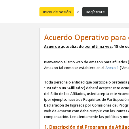
Inicio de sesión
Regístrate
o
Acuerdo Operativo para 
Acuerdo a
ctualizado
por ú
l
tima vez
: 15 de 
Bienvenido al sitio web de Amazon para afiliados (
Amazon tal como se establece en el
Anexo 1
("Ama
Toda persona o entidad que participe o pretenda p
"
usted
" o un "
Afiliado
") deberá aceptar este Acue
del Sitio de los Afiliados, usted acepta este Acuer
(por ejemplo, nuestros Requisitos de Participación 
Declaración de Ingresos por Comisiones del Progra
web de Amazon.com debe cumplir con las Pautas de
compensación. Lee atentamente las políticas y 
1. Descripción del Programa de Afilia