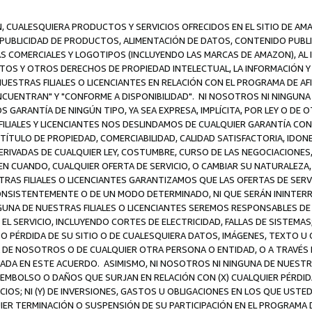
N, CUALESQUIERA PRODUCTOS Y SERVICIOS OFRECIDOS EN EL SITIO DE AM
A PUBLICIDAD DE PRODUCTOS, ALIMENTACIÓN DE DATOS, CONTENIDO PUB
CAS COMERCIALES Y LOGOTIPOS (INCLUYENDO LAS MARCAS DE AMAZON), AL
EXTOS Y OTROS DERECHOS DE PROPIEDAD INTELECTUAL, LA INFORMACIÓN
ESTRAS FILIALES O LICENCIANTES EN RELACIÓN CON EL PROGRAMA DE AF
NCUENTRAN" Y "CONFORME A DISPONIBILIDAD". NI NOSOTROS NI NINGUNA 
ARANTÍA DE NINGÚN TIPO, YA SEA EXPRESA, IMPLÍCITA, POR LEY O DE 
LIALES Y LICENCIANTES NOS DESLINDAMOS DE CUALQUIER GARANTÍA CON 
TÍTULO DE PROPIEDAD, COMERCIABILIDAD, CALIDAD SATISFACTORIA, IDONE
ERIVADAS DE CUALQUIER LEY, COSTUMBRE, CURSO DE LAS NEGOCIACIONE
N CUANDO, CUALQUIER OFERTA DE SERVICIO, O CAMBIAR SU NATURALEZA,
RAS FILIALES O LICENCIANTES GARANTIZAMOS QUE LAS OFERTAS DE SERV
NSISTENTEMENTE O DE UN MODO DETERMINADO, NI QUE SERÁN ININTERRU
A DE NUESTRAS FILIALES O LICENCIANTES SEREMOS RESPONSABLES DE (A
L SERVICIO, INCLUYENDO CORTES DE ELECTRICIDAD, FALLAS DE SISTEMAS;
 O PÉRDIDA DE SU SITIO O DE CUALESQUIERA DATOS, IMÁGENES, TEXTO 
E NOSOTROS O DE CUALQUIER OTRA PERSONA O ENTIDAD, O A TRAVÉS D
DA EN ESTE ACUERDO. ASIMISMO, NI NOSOTROS NI NINGUNA DE NUESTRA
MBOLSO O DAÑOS QUE SURJAN EN RELACIÓN CON (X) CUALQUIER PÉRDID
IOS; NI (Y) DE INVERSIONES, GASTOS U OBLIGACIONES EN LOS QUE USTED
QUIER TERMINACIÓN O SUSPENSIÓN DE SU PARTICIPACIÓN EN EL PROGRAMA 