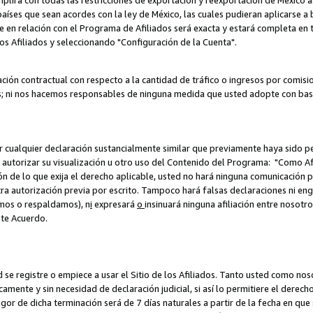
umplirá con todas las restricciones de exportación y reexportación de México 
aíses que sean acordes con la ley de México, las cuales pudieran aplicarse 
lite en relación con el Programa de Afiliados será exacta y estará completa 
los Afiliados y seleccionando "Configuración de la Cuenta".
ción contractual con respecto a la cantidad de tráfico o ingresos por comisi
; ni nos hacemos responsables de ninguna medida que usted adopte con base
r cualquier declaración sustancialmente similar que previamente haya sido pe
a autorizar su visualización u otro uso del Contenido del Programa: "Como A
ión de lo que exija el derecho aplicable, usted no hará ninguna comunicación 
tra autorización previa por escrito. Tampoco hará falsas declaraciones ni en
amos o respaldamos), n
i
expresará
o
insinuará ninguna afiliación entre nosotr
ste Acuerdo.
ed se registre o empiece a usar el Sitio de los Afiliados. Tanto usted como 
ente y sin necesidad de declaración judicial, si así lo permitiere el derecho 
or de dicha terminación será de 7 días naturales a partir de la fecha en que s