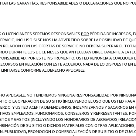
ITAR LAS GARANTÍAS, RESPONSABILIDADES O DECLARACIONES QUE NO PU
ES O LICENCIANTES SEREMOS RESPONSABLES
POR
PÉRDIDA DE INGRESOS, 
ERVICIO, INCLUSO SI SE NOS HA ADVERTIDO SOBRE LA POSIBILIDAD DE Q
N RELACIÓN CON LAS OFERTAS DE SERVICIO NO DEBERÁ SUPERAR EL TOTA
RDO DURANTE LOS DOCE MESES QUE ANTECEDAN DIRECTAMENTE A LA FECH
SPONSABILIDAD. POR ESTE INSTRUMENTO, USTED RENUNCIA A CUALQUIER
 RECURSOS EN RELACIÓN CON ESTE ACUERDO. NADA DE LO DISPUESTO EN 
LIMITARSE CONFORME AL DERECHO APLICABLE.
ECHO APLICABLE, NO TENDREMOS NINGUNA RESPONSABILIDAD POR NINGUN
NTO O LA OPERACIÓN DE SU SITIO (INCLUYENDO EL USO QUE USTED HAGA D
UERDO; Y USTED ACEPTA DEFENDERNOS, INDEMNIZARNOS Y SACARNOS EN P
CTIVOS EMPLEADOS, FUNCIONARIOS, CONSEJEROS Y REPRESENTANTES, PO
COSTOS Y GASTOS (INCLUYENDO LOS HONORARIOS DE ABOGADOS) RELACION
MBINACIÓN DE SU SITIO O DICHOS MATERIALES CON OTRAS APLICACIONES, 
, PUBLICIDAD, PROMOCIÓN O COMERCIALIZACIÓN DE SU SITIO O DE CUALQ