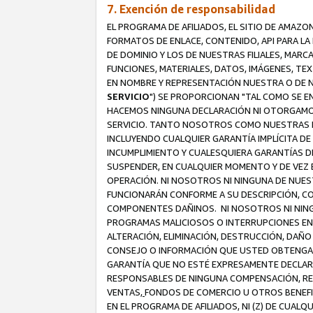
7. Exención de responsabilidad
EL PROGRAMA DE AFILIADOS, EL SITIO DE AMAZO
FORMATOS DE ENLACE, CONTENIDO, API PARA L
DE DOMINIO Y LOS DE NUESTRAS FILIALES, MAR
FUNCIONES, MATERIALES, DATOS, IMÁGENES, T
EN NOMBRE Y REPRESENTACIÓN NUESTRA O DE NU
SERVICIO
") SE PROPORCIONAN "TAL COMO SE E
HACEMOS NINGUNA DECLARACIÓN NI OTORGAMOS G
SERVICIO. TANTO NOSOTROS COMO NUESTRAS FI
INCLUYENDO CUALQUIER GARANTÍA IMPLÍCITA DE 
INCUMPLIMIENTO Y CUALESQUIERA GARANTÍAS D
SUSPENDER, EN CUALQUIER MOMENTO Y DE VEZ E
OPERACIÓN. NI NOSOTROS NI NINGUNA DE NUEST
FUNCIONARÁN CONFORME A SU DESCRIPCIÓN, CO
COMPONENTES DAÑINOS. NI NOSOTROS NI NINGUN
PROGRAMAS MALICIOSOS O INTERRUPCIONES EN E
ALTERACIÓN, ELIMINACIÓN, DESTRUCCIÓN, DAÑO
CONSEJO O INFORMACIÓN QUE USTED OBTENGA D
GARANTÍA QUE NO ESTÉ EXPRESAMENTE DECLARA
RESPONSABLES DE NINGUNA COMPENSACIÓN, REE
VENTAS,
FONDOS DE COMERCIO U OTROS BENEFIC
EN EL PROGRAMA DE AFILIADOS, NI (Z) DE CUAL