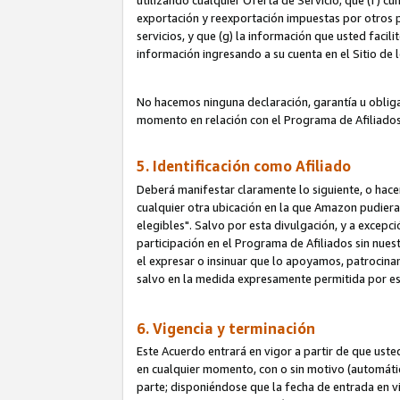
utilizando cualquier Oferta de Servicio; que (f) c
exportación y reexportación impuestas por otros p
servicios, y que (g) la información que usted faci
información ingresando a su cuenta en el Sitio de 
No hacemos ninguna declaración, garantía u obliga
momento en relación con el Programa de Afiliados
5. Identificación como Afiliado
Deberá manifestar claramente lo siguiente, o hace
cualquier otra ubicación en la que Amazon pudier
elegibles". Salvo por esta divulgación, y a excepc
participación en el Programa de Afiliados sin nues
el expresar o insinuar que lo apoyamos, patrocin
salvo en la medida expresamente permitida por e
6. Vigencia y terminación
Este Acuerdo entrará en vigor a partir de que ust
en cualquier momento, con o sin motivo (automáticam
parte; disponiéndose que la fecha de entrada en vig