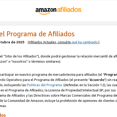
el Programa de Afiliados
octubre de 2025
(Afiliados Actuales, consulte
qué ha cambiado
.)
el "Sitio de los Afiliados"), donde podrá gestionar la relación mercantil de a
zon" o "nosotros" o términos similares).
articipar en nuestro programa de mercadotecnia para afiliados (el "
Program
rdo Operativo para el Programa de Afiliados (el presente "
Acuerdo
") sin r
do, incluyendo las
Políticas del Programa
(definidas en la Sección 12), las c
en el Programa de Afiliados, la Licencia de Propiedad Intelectual (IP, por sus 
ma de Afiliados y las Directrices sobre Marcas Comerciales del Programa de A
 la Comunidad de Amazon, incluye la prohibición de opiniones de clientes qu
normas.
dos