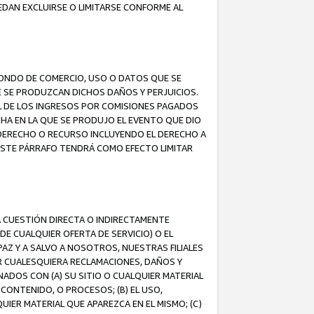
EDAN EXCLUIRSE O LIMITARSE CONFORME AL
FONDO DE COMERCIO, USO O DATOS QUE SE
UE SE PRODUZCAN DICHOS DAÑOS Y PERJUICIOS.
L DE LOS INGRESOS POR COMISIONES PAGADOS
A EN LA QUE SE PRODUJO EL EVENTO QUE DIO
 DERECHO O RECURSO INCLUYENDO EL DERECHO A
ESTE PÁRRAFO TENDRÁ COMO EFECTO LIMITAR
A CUESTIÓN DIRECTA O INDIRECTAMENTE
E CUALQUIER OFERTA DE SERVICIO) O EL
AZ Y A SALVO A NOSOTROS, NUESTRAS FILIALES
R CUALESQUIERA RECLAMACIONES, DAÑOS Y
ADOS CON (A) SU SITIO O CUALQUIER MATERIAL
CONTENIDO, O PROCESOS; (B) EL USO,
UIER MATERIAL QUE APAREZCA EN EL MISMO; (C)