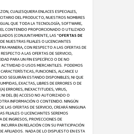
AZON, CUALESQUIERA ENLACES ESPECIALES,
LICITARIO DEL PRODUCTO, NUESTROS NOMBRES
 IGUAL QUE TODA LA TECNOLOGÍA, SOFTWARE,
 Y EL CONTENIDO PROPORCIONADO O UTILIZADO
ILIADOS (CONJUNTAMENTE, LAS "
OFERTAS DE
DE NUESTRAS FILIALES O LICENCIANTES
OTRA MANERA, CON RESPECTO A LAS OFERTAS DE
RESPECTO A LAS OFERTAS DE SERVICIO,
IDAD PARA UN FIN ESPECÍFICO O DE NO
S, ACTIVIDAD O USOS MERCANTILES. PODEMOS
 CARACTERÍSTICAS, FUNCIONES, ALCANCE U
ICIO SEGUIRÁN ESTANDO DISPONIBLES; NI QUE
MPIDAS, EXACTAS, LIBRES DE ERRORES O DE
) ERRORES, INEXACTITUDES, VIRUS,
 NI DEL (B) ACCESO NO AUTORIZADO O
U OTRA INFORMACIÓN O CONTENIDO. NINGÚN
E LAS OFERTAS DE SERVICIO, CREARÁ NINGUNA
S FILIALES O LICENCIANTES SEREMOS
A DE INGRESOS, PROYECCIONES DE
 INCURRA EN RELACIÓN CON SU PARTICIPACIÓN
DE AFILIADOS. NADA DE LO DISPUESTO EN ESTA