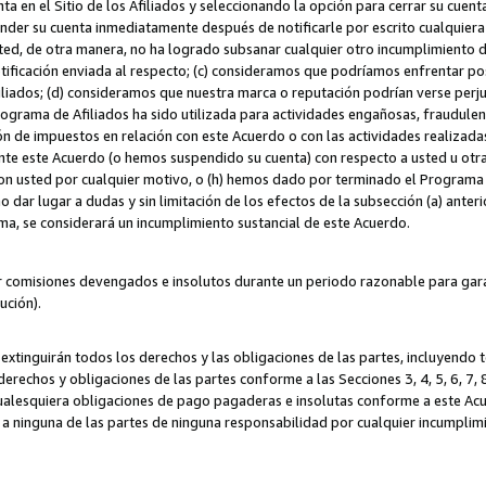
ta en el Sitio de los Afiliados y seleccionando la opción para cerrar su cuen
r su cuenta inmediatamente después de notificarle por escrito cualquiera de
sted, de otra manera, no ha logrado subsanar cualquier otro incumplimiento d
otificación enviada al respecto; (c) consideramos que podríamos enfrentar p
iliados; (d) consideramos que nuestra marca o reputación podrían verse perju
Programa de Afiliados ha sido utilizada para actividades engañosas, fraudule
ón de impuestos en relación con este Acuerdo o con las actividades realizada
te este Acuerdo (o hemos suspendido su cuenta) con respecto a usted u otr
con usted por cualquier motivo, o (h) hemos dado por terminado el Programa
 dar lugar a dudas y sin limitación de los efectos de la subsección (a) anteri
ama, se considerará un incumplimiento sustancial de este Acuerdo.
r comisiones devengados e insolutos durante un periodo razonable para garan
lución).
extinguirán todos los derechos y las obligaciones de las partes, incluyendo
derechos y obligaciones de las partes conforme a las Secciones 3, 4, 5, 6, 7,
cualesquiera obligaciones de pago pagaderas e insolutas conforme a este Acue
 a ninguna de las partes de ninguna responsabilidad por cualquier incumpli