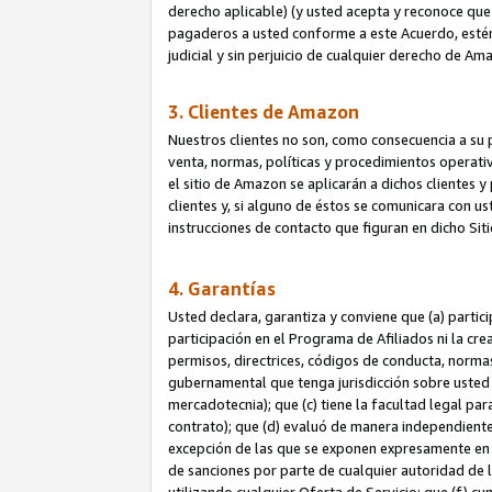
derecho aplicable) (y usted acepta y reconoce que 
pagaderos a usted conforme a este Acuerdo, estén 
judicial y sin perjuicio de cualquier derecho de Am
3. Clientes de Amazon
Nuestros clientes no son, como consecuencia a su p
venta, normas, políticas y procedimientos operativo
el sitio de Amazon se aplicarán a dichos clientes
clientes y, si alguno de éstos se comunicara con u
instrucciones de contacto que figuran en dicho Sit
4. Garantías
Usted declara, garantiza y conviene que (a) partic
participación en el Programa de Afiliados ni la cr
permisos, directrices, códigos de conducta, normas
gubernamental que tenga jurisdicción sobre usted
mercadotecnia); que (c) tiene la facultad legal pa
contrato); que (d) evaluó de manera independient
excepción de las que se exponen expresamente en el
de sanciones por parte de cualquier autoridad de 