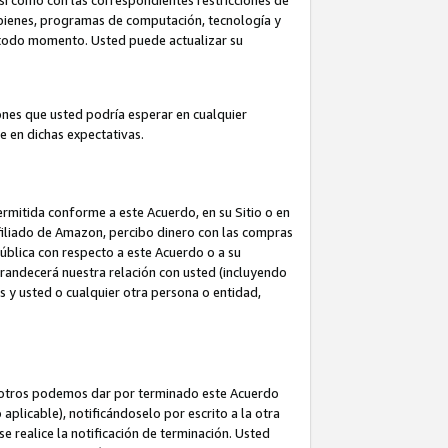
así como con las correspondientes restricciones de
a bienes, programas de computación, tecnología y
en todo momento. Usted puede actualizar su
ones que usted podría esperar en cualquier
 en dichas expectativas.
rmitida conforme a este Acuerdo, en su Sitio o en
filiado de Amazon, percibo dinero con las compras
pública con respecto a este Acuerdo o a su
grandecerá nuestra relación con usted (incluyendo
os y usted o cualquier otra persona o entidad,
nosotros podemos dar por terminado este Acuerdo
aplicable), notificándoselo por escrito a la otra
e realice la notificación de terminación. Usted