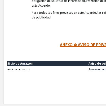
obligación de solicitud de información, retención de
este Acuerdo.
Para todos los fines previstos en este Acuerdo, las r
de publicidad.
ANEXO 4: AVISO DE PRI
Sitio de Amazon
Aviso de pr
amazon.com.mx
Amazon.com.