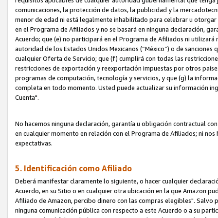
requisitos aplicables de cualquier autoridad gubernamental que tenga j
comunicaciones, la protección de datos, la publicidad y la mercadotecni
menor de edad ni está legalmente inhabilitado para celebrar u otorgar
en el Programa de Afiliados y no se basará en ninguna declaración, ga
Acuerdo; que (e) no participará en el Programa de Afiliados ni utilizará
autoridad de los Estados Unidos Mexicanos (“México”) o de sanciones q
cualquier Oferta de Servicio; que (f) cumplirá con todas las restriccio
restricciones de exportación y reexportación impuestas por otros países
programas de computación, tecnología y servicios, y que (g) la informac
completa en todo momento. Usted puede actualizar su información ingre
Cuenta".
No hacemos ninguna declaración, garantía u obligación contractual con 
en cualquier momento en relación con el Programa de Afiliados; ni no
expectativas.
5. Identificación como Afiliado
Deberá manifestar claramente lo siguiente, o hacer cualquier declarac
Acuerdo, en su Sitio o en cualquier otra ubicación en la que Amazon pu
Afiliado de Amazon, percibo dinero con las compras elegibles". Salvo po
ninguna comunicación pública con respecto a este Acuerdo o a su partici