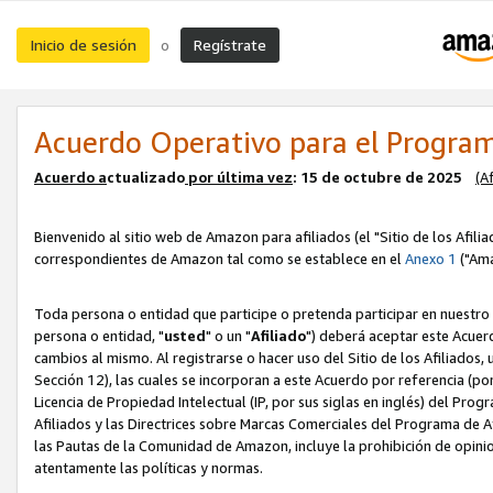
Inicio de sesión
Regístrate
o
Acuerdo Operativo para el Program
Acuerdo a
ctualizado
por ú
l
tima vez
: 15 de octubre de 2025
(A
Bienvenido al sitio web de Amazon para afiliados (el "Sitio de los Afili
correspondientes de Amazon tal como se establece en el
Anexo 1
("Ama
Toda persona o entidad que participe o pretenda participar en nuestro
persona o entidad, "
usted
" o un "
Afiliado
") deberá aceptar este Acuer
cambios al mismo. Al registrarse o hacer uso del Sitio de los Afiliados
Sección 12), las cuales se incorporan a este Acuerdo por referencia (po
Licencia de Propiedad Intelectual (IP, por sus siglas en inglés) del Pr
Afiliados y las Directrices sobre Marcas Comerciales del Programa de A
las Pautas de la Comunidad de Amazon, incluye la prohibición de opinio
atentamente las políticas y normas.