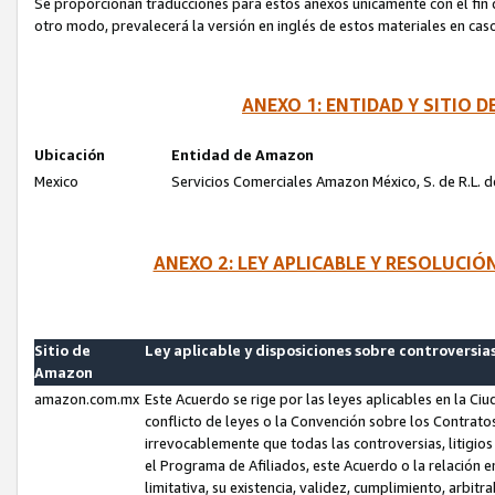
Se proporcionan traducciones para estos anexos únicamente con el fin de
otro modo, prevalecerá la versión en inglés de estos materiales en cas
ANEXO 1: ENTIDAD Y SITIO
Ubicación
Entidad de Amazon
Mexico
Servicios Comerciales Amazon México, S. de R.L. de
ANEXO 2: LEY APLICABLE Y RESOLUCI
Sitio de
Ley aplicable y disposiciones sobre controversia
Amazon
amazon.com.mx
Este Acuerdo se rige por las leyes aplicables en la Ci
conflicto de leyes o la Convención sobre los Contrat
irrevocablemente que todas las controversias, litigio
el Programa de Afiliados, este Acuerdo o la relación 
limitativa, su existencia, validez, cumplimiento, arbit