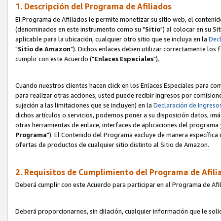
1. Descripción del Programa de Afiliados
El Programa de Afiliados le permite monetizar su sitio web, el contenid
(denominados en este instrumento como su "
Sitio
") al colocar en su Si
aplicable para la ubicación, cualquier otro sitio que se incluya en la
Decl
"
Sitio de Amazon
"). Dichos enlaces deben utilizar correctamente los 
cumplir con este Acuerdo ("
Enlaces
Especiales
")
.
Cuando nuestros clientes hacen click en los Enlaces Especiales para com
para realizar otras acciones, usted puede recibir ingresos por comisio
sujeción a las limitaciones que se incluyen) en la
Declaración de Ingreso
dichos artículos o servicios, podemos poner a su disposición datos, im
otras herramientas de enlace, interfaces de aplicaciones del programa 
Programa
"). El Contenido del Programa excluye de manera específica 
ofertas de productos de cualquier sitio distinto al Sitio de Amazon.
2. Requisitos de Cumplimiento del Programa de Afili
Deberá cumplir con este Acuerdo para participar en el Programa de Afil
Deberá proporcionarnos, sin dilación, cualquier información que le sol