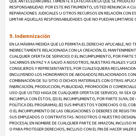
QUE ANTECEDAN DIRECTAMENTE A LA FECHA EN LA QUE SE PRODUJO 
RESPONSABILIDAD. POR ESTE INSTRUMENTO, USTED RENUNCIA A CU
REPARACIONES JUDICIALES U OTROS RECURSOS EN RELACIÓN CON E
LIMITAR AQUELLAS RESPONSABILIDADES QUE NO PUEDAN LIMITARSE 
9. Indemnización
EN LA MÁXIMA MEDIDA QUE LO PERMITA EL DERECHO APLICABLE, N
INDIRECTAMENTE RELACIONADA CON LA CREACIÓN, EL MANTENIMIENT
CUALQUIER OFERTA DE SERVICIO) O EL INCUMPLIMIENTO, POR PARTE
SACARNOS EN PAZ Y A SALVO A NOSOTROS, NUESTRAS FILIALES Y L
CONSEJEROS Y REPRESENTANTES, POR CUALESQUIERA RECLAMACIONE
(INCLUYENDO LOS HONORARIOS DE ABOGADOS) RELACIONADOS CON (A
COMBINACIÓN DE SU SITIO O DICHOS MATERIALES CON OTRAS APLICA
FABRICACIÓN, PRODUCCIÓN, PUBLICIDAD, PROMOCIÓN O COMERCIALIZA
USO QUE USTED HAGA DE CUALQUIER OFERTA DE SERVICIO, YA SEA 
INCUMPLA CON ÉSTOS; (D) EL INCUMPLIMIENTO, POR PARTE SUYA, 
POLÍTICA DEL PROGRAMA); (E) SUS IMPUESTOS Y DERECHOS O EL CO
O EL INCUMPLIMIENTO DE LAS OBLIGACIONES O DEBERES DE REGISTR
SUS EMPLEADOS O CONTRATISTAS. NOSOTROS O NUESTRO DESIGNA
PROCESAL EN NOMBRE DE CUALQUIER PARTE DE AMAZON, INCLUSO M
O PARA PROTEGER DERECHOS, INCLUSO CON EL FIN DE HACER VALER 