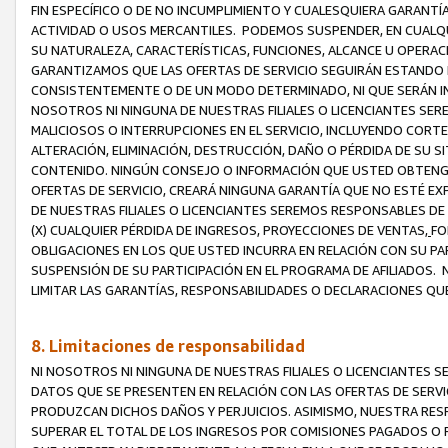
FIN ESPECÍFICO O DE NO INCUMPLIMIENTO Y CUALESQUIERA GARANTÍ
ACTIVIDAD O USOS MERCANTILES. PODEMOS SUSPENDER, EN CUALQU
SU NATURALEZA, CARACTERÍSTICAS, FUNCIONES, ALCANCE U OPERACI
GARANTIZAMOS QUE LAS OFERTAS DE SERVICIO SEGUIRÁN ESTANDO 
CONSISTENTEMENTE O DE UN MODO DETERMINADO, NI QUE SERÁN IN
NOSOTROS NI NINGUNA DE NUESTRAS FILIALES O LICENCIANTES SER
MALICIOSOS O INTERRUPCIONES EN EL SERVICIO, INCLUYENDO CORTES
ALTERACIÓN, ELIMINACIÓN, DESTRUCCIÓN, DAÑO O PÉRDIDA DE SU S
CONTENIDO. NINGÚN CONSEJO O INFORMACIÓN QUE USTED OBTENGA
OFERTAS DE SERVICIO, CREARÁ NINGUNA GARANTÍA QUE NO ESTÉ E
DE NUESTRAS FILIALES O LICENCIANTES SEREMOS RESPONSABLES D
(X) CUALQUIER PÉRDIDA DE INGRESOS, PROYECCIONES DE VENTAS,
FO
OBLIGACIONES EN LOS QUE USTED INCURRA EN RELACIÓN CON SU PART
SUSPENSIÓN DE SU PARTICIPACIÓN EN EL PROGRAMA DE AFILIADOS.
LIMITAR LAS GARANTÍAS, RESPONSABILIDADES O DECLARACIONES QU
8. Limitaciones de responsabilidad
NI NOSOTROS NI NINGUNA DE NUESTRAS FILIALES O LICENCIANTES
DATOS QUE SE PRESENTEN EN RELACIÓN CON LAS OFERTAS DE SERVIC
PRODUZCAN DICHOS DAÑOS Y PERJUICIOS. ASIMISMO, NUESTRA RESP
SUPERAR EL TOTAL DE LOS INGRESOS POR COMISIONES PAGADOS O