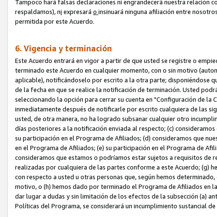
Tampoco hará falsas declaraciones ni engrandecerá nuestra relación co
respaldamos), n
i
expresará
o
insinuará ninguna afiliación entre nosotr
permitida por este Acuerdo.
6. Vigencia y terminación
Este Acuerdo entrará en vigor a partir de que usted se registre o empi
terminado este Acuerdo en cualquier momento, con o sin motivo (automát
aplicable), notificándoselo por escrito a la otra parte; disponiéndose q
de la fecha en que se realice la notificación de terminación. Usted podrá
seleccionando la opción para cerrar su cuenta en "Configuración de l
inmediatamente después de notificarle por escrito cualquiera de las sigu
usted, de otra manera, no ha logrado subsanar cualquier otro incumpli
días posteriores a la notificación enviada al respecto; (c) consideram
su participación en el Programa de Afiliados; (d) consideramos que nue
en el Programa de Afiliados; (e) su participación en el Programa de Afil
consideramos que estamos o podríamos estar sujetos a requisitos de re
realizadas por cualquiera de las partes conforme a este Acuerdo; (g)
con respecto a usted u otras personas que, según hemos determinado, e
motivo, o (h) hemos dado por terminado el Programa de Afiliados en l
dar lugar a dudas y sin limitación de los efectos de la subsección (a) a
Políticas del Programa, se considerará un incumplimiento sustancial d