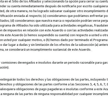
ta en el Sitio de los Afiliados y seleccionando la opción para cerrar su cuen
r su cuenta inmediatamente después de notificarle por escrito cualquiera de
sted, de otra manera, no ha logrado subsanar cualquier otro incumplimiento d
otificación enviada al respecto; (c) consideramos que podríamos enfrentar p
iliados; (d) consideramos que nuestra marca o reputación podrían verse perju
Programa de Afiliados ha sido utilizada para actividades engañosas, fraudule
ón de impuestos en relación con este Acuerdo o con las actividades realizada
te este Acuerdo (o hemos suspendido su cuenta) con respecto a usted u otr
con usted por cualquier motivo, o (h) hemos dado por terminado el Programa
 dar lugar a dudas y sin limitación de los efectos de la subsección (a) anteri
ama, se considerará un incumplimiento sustancial de este Acuerdo.
r comisiones devengados e insolutos durante un periodo razonable para garan
lución).
extinguirán todos los derechos y las obligaciones de las partes, incluyendo
derechos y obligaciones de las partes conforme a las Secciones 3, 4, 5, 6, 7,
cualesquiera obligaciones de pago pagaderas e insolutas conforme a este Acue
 a ninguna de las partes de ninguna responsabilidad por cualquier incumpli