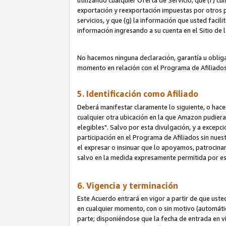
utilizando cualquier Oferta de Servicio; que (f) c
exportación y reexportación impuestas por otros p
servicios, y que (g) la información que usted faci
información ingresando a su cuenta en el Sitio de 
No hacemos ninguna declaración, garantía u obliga
momento en relación con el Programa de Afiliados
5. Identificación como Afiliado
Deberá manifestar claramente lo siguiente, o hace
cualquier otra ubicación en la que Amazon pudier
elegibles". Salvo por esta divulgación, y a excepc
participación en el Programa de Afiliados sin nues
el expresar o insinuar que lo apoyamos, patrocin
salvo en la medida expresamente permitida por e
6. Vigencia y terminación
Este Acuerdo entrará en vigor a partir de que ust
en cualquier momento, con o sin motivo (automáticam
parte; disponiéndose que la fecha de entrada en vig