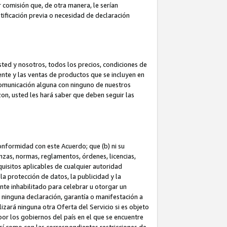
 comisión que, de otra manera, le serían
ificación previa o necesidad de declaración
sted y nosotros, todos los precios, condiciones de
iente y las ventas de productos que se incluyen en
 comunicación alguna con ninguno de nuestros
zon, usted les hará saber que deben seguir las
conformidad con este Acuerdo; que (b) ni su
anzas, normas, reglamentos, órdenes, licencias,
quisitos aplicables de cualquier autoridad
 la protección de datos, la publicidad y la
nte inhabilitado para celebrar u otorgar un
n ninguna declaración, garantía o manifestación a
izará ninguna otra Oferta del Servicio si es objeto
or los gobiernos del país en el que se encuentre