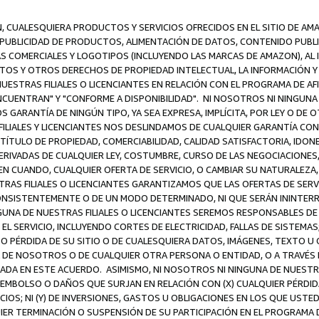
N, CUALESQUIERA PRODUCTOS Y SERVICIOS OFRECIDOS EN EL SITIO DE AM
A PUBLICIDAD DE PRODUCTOS, ALIMENTACIÓN DE DATOS, CONTENIDO PUB
CAS COMERCIALES Y LOGOTIPOS (INCLUYENDO LAS MARCAS DE AMAZON), AL
EXTOS Y OTROS DERECHOS DE PROPIEDAD INTELECTUAL, LA INFORMACIÓN
ESTRAS FILIALES O LICENCIANTES EN RELACIÓN CON EL PROGRAMA DE AF
NCUENTRAN" Y "CONFORME A DISPONIBILIDAD". NI NOSOTROS NI NINGUNA 
ARANTÍA DE NINGÚN TIPO, YA SEA EXPRESA, IMPLÍCITA, POR LEY O DE 
LIALES Y LICENCIANTES NOS DESLINDAMOS DE CUALQUIER GARANTÍA CON 
TÍTULO DE PROPIEDAD, COMERCIABILIDAD, CALIDAD SATISFACTORIA, IDONE
ERIVADAS DE CUALQUIER LEY, COSTUMBRE, CURSO DE LAS NEGOCIACIONE
N CUANDO, CUALQUIER OFERTA DE SERVICIO, O CAMBIAR SU NATURALEZA,
RAS FILIALES O LICENCIANTES GARANTIZAMOS QUE LAS OFERTAS DE SERV
NSISTENTEMENTE O DE UN MODO DETERMINADO, NI QUE SERÁN ININTERRU
A DE NUESTRAS FILIALES O LICENCIANTES SEREMOS RESPONSABLES DE (A
L SERVICIO, INCLUYENDO CORTES DE ELECTRICIDAD, FALLAS DE SISTEMAS;
 O PÉRDIDA DE SU SITIO O DE CUALESQUIERA DATOS, IMÁGENES, TEXTO 
E NOSOTROS O DE CUALQUIER OTRA PERSONA O ENTIDAD, O A TRAVÉS D
DA EN ESTE ACUERDO. ASIMISMO, NI NOSOTROS NI NINGUNA DE NUESTRA
MBOLSO O DAÑOS QUE SURJAN EN RELACIÓN CON (X) CUALQUIER PÉRDID
IOS; NI (Y) DE INVERSIONES, GASTOS U OBLIGACIONES EN LOS QUE USTED
QUIER TERMINACIÓN O SUSPENSIÓN DE SU PARTICIPACIÓN EN EL PROGRAMA 