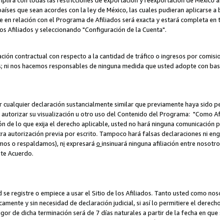
umplirá con todas las restricciones de exportación y reexportación de México 
aíses que sean acordes con la ley de México, las cuales pudieran aplicarse 
lite en relación con el Programa de Afiliados será exacta y estará completa 
los Afiliados y seleccionando "Configuración de la Cuenta".
ción contractual con respecto a la cantidad de tráfico o ingresos por comisi
; ni nos hacemos responsables de ninguna medida que usted adopte con base
r cualquier declaración sustancialmente similar que previamente haya sido pe
a autorizar su visualización u otro uso del Contenido del Programa: "Como A
ión de lo que exija el derecho aplicable, usted no hará ninguna comunicación 
tra autorización previa por escrito. Tampoco hará falsas declaraciones ni en
amos o respaldamos), n
i
expresará
o
insinuará ninguna afiliación entre nosotr
ste Acuerdo.
ed se registre o empiece a usar el Sitio de los Afiliados. Tanto usted como 
ente y sin necesidad de declaración judicial, si así lo permitiere el derecho 
or de dicha terminación será de 7 días naturales a partir de la fecha en que s