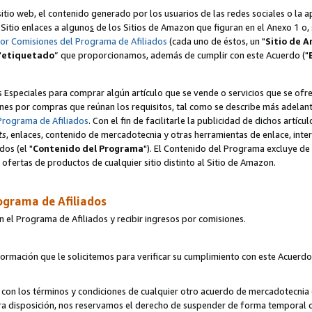
itio web, el contenido generado por los usuarios de las redes sociales o la 
u Sitio enlaces a alguno
s
de los Sitios de Amazon que figuran en el Anexo 1 o, s
por Comisiones del Programa de Afiliados
(cada uno de éstos, un "
Sitio de 
"
etiquetado
” que proporcionamos, además de cumplir con este Acuerdo ("
s Especiales para comprar algún artículo que se vende o servicios que se ofre
nes por compras que reúnan los requisitos, tal como se describe más adelante 
Programa de Afiliados
. Con el fin de facilitarle la publicidad de dichos artíc
ts
, enlaces, contenido de mercadotecnia y otras herramientas de enlace, int
os (el "
Contenido del Programa
"). El Contenido del Programa excluye de 
ofertas de productos de cualquier sitio distinto al Sitio de Amazon.
ograma de Afiliados
n el Programa de Afiliados y recibir ingresos por comisiones.
formación que le solicitemos para verificar su cumplimiento con este Acuerd
con los términos y condiciones de cualquier otro acuerdo de mercadotecnia d
tra disposición, nos reservamos el derecho de suspender de forma temporal 