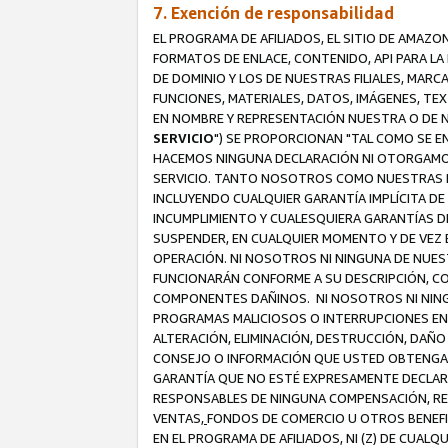
7. Exención de responsabilidad
EL PROGRAMA DE AFILIADOS, EL SITIO DE AMAZO
FORMATOS DE ENLACE, CONTENIDO, API PARA L
DE DOMINIO Y LOS DE NUESTRAS FILIALES, MAR
FUNCIONES, MATERIALES, DATOS, IMÁGENES, T
EN NOMBRE Y REPRESENTACIÓN NUESTRA O DE NU
SERVICIO
") SE PROPORCIONAN "TAL COMO SE E
HACEMOS NINGUNA DECLARACIÓN NI OTORGAMOS G
SERVICIO. TANTO NOSOTROS COMO NUESTRAS FI
INCLUYENDO CUALQUIER GARANTÍA IMPLÍCITA DE 
INCUMPLIMIENTO Y CUALESQUIERA GARANTÍAS D
SUSPENDER, EN CUALQUIER MOMENTO Y DE VEZ E
OPERACIÓN. NI NOSOTROS NI NINGUNA DE NUEST
FUNCIONARÁN CONFORME A SU DESCRIPCIÓN, CO
COMPONENTES DAÑINOS. NI NOSOTROS NI NINGUN
PROGRAMAS MALICIOSOS O INTERRUPCIONES EN E
ALTERACIÓN, ELIMINACIÓN, DESTRUCCIÓN, DAÑO
CONSEJO O INFORMACIÓN QUE USTED OBTENGA D
GARANTÍA QUE NO ESTÉ EXPRESAMENTE DECLARA
RESPONSABLES DE NINGUNA COMPENSACIÓN, REE
VENTAS,
FONDOS DE COMERCIO U OTROS BENEFIC
EN EL PROGRAMA DE AFILIADOS, NI (Z) DE CUAL