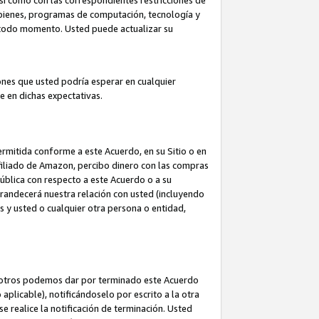
así como con las correspondientes restricciones de
a bienes, programas de computación, tecnología y
en todo momento. Usted puede actualizar su
ones que usted podría esperar en cualquier
 en dichas expectativas.
rmitida conforme a este Acuerdo, en su Sitio o en
filiado de Amazon, percibo dinero con las compras
pública con respecto a este Acuerdo o a su
grandecerá nuestra relación con usted (incluyendo
os y usted o cualquier otra persona o entidad,
nosotros podemos dar por terminado este Acuerdo
aplicable), notificándoselo por escrito a la otra
e realice la notificación de terminación. Usted