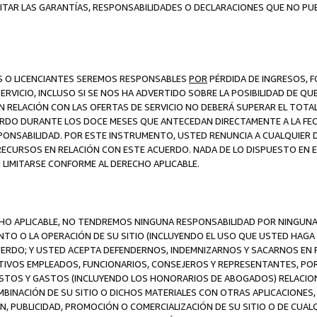
ITAR LAS GARANTÍAS, RESPONSABILIDADES O DECLARACIONES QUE NO PU
ES O LICENCIANTES SEREMOS RESPONSABLES
POR
PÉRDIDA DE INGRESOS, 
ERVICIO, INCLUSO SI SE NOS HA ADVERTIDO SOBRE LA POSIBILIDAD DE Q
N RELACIÓN CON LAS OFERTAS DE SERVICIO NO DEBERÁ SUPERAR EL TOTA
RDO DURANTE LOS DOCE MESES QUE ANTECEDAN DIRECTAMENTE A LA FECH
SPONSABILIDAD. POR ESTE INSTRUMENTO, USTED RENUNCIA A CUALQUIER
 RECURSOS EN RELACIÓN CON ESTE ACUERDO. NADA DE LO DISPUESTO EN 
LIMITARSE CONFORME AL DERECHO APLICABLE.
ECHO APLICABLE, NO TENDREMOS NINGUNA RESPONSABILIDAD POR NINGUN
NTO O LA OPERACIÓN DE SU SITIO (INCLUYENDO EL USO QUE USTED HAGA D
UERDO; Y USTED ACEPTA DEFENDERNOS, INDEMNIZARNOS Y SACARNOS EN P
CTIVOS EMPLEADOS, FUNCIONARIOS, CONSEJEROS Y REPRESENTANTES, PO
COSTOS Y GASTOS (INCLUYENDO LOS HONORARIOS DE ABOGADOS) RELACION
MBINACIÓN DE SU SITIO O DICHOS MATERIALES CON OTRAS APLICACIONES, 
, PUBLICIDAD, PROMOCIÓN O COMERCIALIZACIÓN DE SU SITIO O DE CUALQ