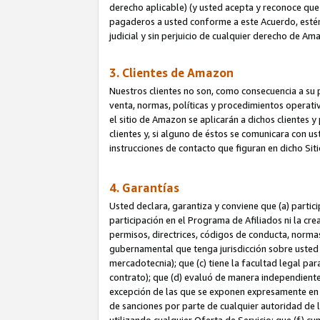
derecho aplicable) (y usted acepta y reconoce que 
pagaderos a usted conforme a este Acuerdo, estén 
judicial y sin perjuicio de cualquier derecho de Am
3. Clientes de Amazon
Nuestros clientes no son, como consecuencia a su p
venta, normas, políticas y procedimientos operativo
el sitio de Amazon se aplicarán a dichos clientes
clientes y, si alguno de éstos se comunicara con u
instrucciones de contacto que figuran en dicho Sit
4. Garantías
Usted declara, garantiza y conviene que (a) partic
participación en el Programa de Afiliados ni la cr
permisos, directrices, códigos de conducta, normas
gubernamental que tenga jurisdicción sobre usted
mercadotecnia); que (c) tiene la facultad legal pa
contrato); que (d) evaluó de manera independient
excepción de las que se exponen expresamente en el
de sanciones por parte de cualquier autoridad de 