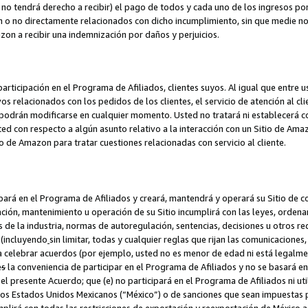
no tendrá derecho a recibir) el pago de todos y cada uno de los ingresos por
o no directamente relacionados con dicho incumplimiento, sin que medie not
azon a recibir una indemnización por daños y perjuicios.
articipación en el Programa de Afiliados, clientes suyos. Al igual que entre u
s relacionados con los pedidos de los clientes, el servicio de atención al cl
 y podrán modificarse en cualquier momento. Usted no tratará ni establecerá
sted con respecto a algún asunto relativo a la interacción con un Sitio de Ama
io de Amazon para tratar cuestiones relacionadas con servicio al cliente.
ipará en el Programa de Afiliados y creará, mantendrá y operará su Sitio de 
eación, mantenimiento u operación de su Sitio incumplirá con las leyes, orden
 de la industria, normas de autoregulación, sentencias, decisiones u otros re
 (incluyendo
sin limitar, todas y cualquier reglas que rijan las comunicaciones,
ra celebrar acuerdos (por ejemplo, usted no es menor de edad ni está legalme
e
s
la conveniencia de participar en el Programa de Afiliados y no se basará e
 presente Acuerdo; que (e) no participará en el Programa de Afiliados ni util
los Estados Unidos Mexicanos (“México”) o de sanciones que sean impuestas p