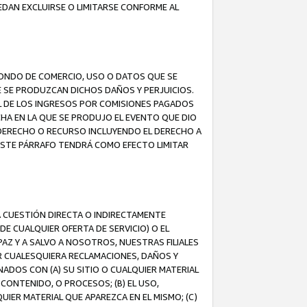
EDAN EXCLUIRSE O LIMITARSE CONFORME AL
FONDO DE COMERCIO, USO O DATOS QUE SE
UE SE PRODUZCAN DICHOS DAÑOS Y PERJUICIOS.
L DE LOS INGRESOS POR COMISIONES PAGADOS
A EN LA QUE SE PRODUJO EL EVENTO QUE DIO
 DERECHO O RECURSO INCLUYENDO EL DERECHO A
ESTE PÁRRAFO TENDRÁ COMO EFECTO LIMITAR
A CUESTIÓN DIRECTA O INDIRECTAMENTE
E CUALQUIER OFERTA DE SERVICIO) O EL
AZ Y A SALVO A NOSOTROS, NUESTRAS FILIALES
R CUALESQUIERA RECLAMACIONES, DAÑOS Y
ADOS CON (A) SU SITIO O CUALQUIER MATERIAL
CONTENIDO, O PROCESOS; (B) EL USO,
UIER MATERIAL QUE APAREZCA EN EL MISMO; (C)