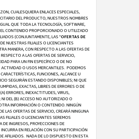
AZON, CUALESQUIERA ENLACES ESPECIALES,
LICITARIO DEL PRODUCTO, NUESTROS NOMBRES
 IGUAL QUE TODA LA TECNOLOGÍA, SOFTWARE,
 Y EL CONTENIDO PROPORCIONADO O UTILIZADO
ILIADOS (CONJUNTAMENTE, LAS "
OFERTAS DE
DE NUESTRAS FILIALES O LICENCIANTES
OTRA MANERA, CON RESPECTO A LAS OFERTAS DE
RESPECTO A LAS OFERTAS DE SERVICIO,
IDAD PARA UN FIN ESPECÍFICO O DE NO
S, ACTIVIDAD O USOS MERCANTILES. PODEMOS
 CARACTERÍSTICAS, FUNCIONES, ALCANCE U
ICIO SEGUIRÁN ESTANDO DISPONIBLES; NI QUE
MPIDAS, EXACTAS, LIBRES DE ERRORES O DE
) ERRORES, INEXACTITUDES, VIRUS,
 NI DEL (B) ACCESO NO AUTORIZADO O
U OTRA INFORMACIÓN O CONTENIDO. NINGÚN
E LAS OFERTAS DE SERVICIO, CREARÁ NINGUNA
S FILIALES O LICENCIANTES SEREMOS
A DE INGRESOS, PROYECCIONES DE
 INCURRA EN RELACIÓN CON SU PARTICIPACIÓN
DE AFILIADOS. NADA DE LO DISPUESTO EN ESTA