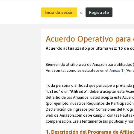
Inicio de sesión
Regístrate
o
Acuerdo Operativo para 
Acuerdo a
ctualizado
por ú
l
tima vez
: 15 de 
Bienvenido al sitio web de Amazon para afiliados (
Amazon tal como se establece en el
Anexo 1
("Ama
Toda persona o entidad que participe o pretenda p
"
usted
" o un "
Afiliado
") deberá aceptar este Acue
del Sitio de los Afiliados, usted acepta este Acuer
(por ejemplo, nuestros Requisitos de Participación 
Declaración de Ingresos por Comisiones del Progra
web de Amazon.com debe cumplir con las Pautas de
compensación. Lee atentamente las políticas y 
1. Descripción del Programa de Afilia