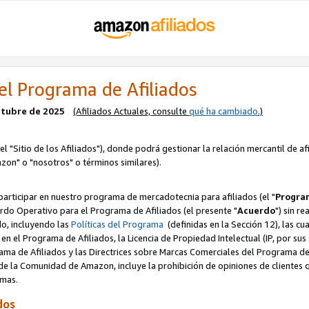
el Programa de Afiliados
octubre de 2025
(Afiliados Actuales, consulte
qué ha cambiado
.)
el "Sitio de los Afiliados"), donde podrá gestionar la relación mercantil de a
zon" o "nosotros" o términos similares).
articipar en nuestro programa de mercadotecnia para afiliados (el "
Program
rdo Operativo para el Programa de Afiliados (el presente "
Acuerdo
") sin r
do, incluyendo las
Políticas del Programa
(definidas en la Sección 12), las c
en el Programa de Afiliados, la Licencia de Propiedad Intelectual (IP, por sus 
ma de Afiliados y las Directrices sobre Marcas Comerciales del Programa de A
 la Comunidad de Amazon, incluye la prohibición de opiniones de clientes qu
normas.
dos