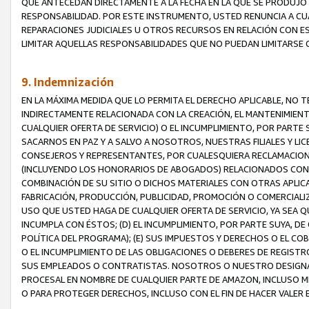
QUE ANTECEDAN DIRECTAMENTE A LA FECHA EN LA QUE SE PRODUJO 
RESPONSABILIDAD. POR ESTE INSTRUMENTO, USTED RENUNCIA A CU
REPARACIONES JUDICIALES U OTROS RECURSOS EN RELACIÓN CON E
LIMITAR AQUELLAS RESPONSABILIDADES QUE NO PUEDAN LIMITARSE 
9. Indemnización
EN LA MÁXIMA MEDIDA QUE LO PERMITA EL DERECHO APLICABLE, N
INDIRECTAMENTE RELACIONADA CON LA CREACIÓN, EL MANTENIMIENT
CUALQUIER OFERTA DE SERVICIO) O EL INCUMPLIMIENTO, POR PARTE
SACARNOS EN PAZ Y A SALVO A NOSOTROS, NUESTRAS FILIALES Y L
CONSEJEROS Y REPRESENTANTES, POR CUALESQUIERA RECLAMACIONE
(INCLUYENDO LOS HONORARIOS DE ABOGADOS) RELACIONADOS CON (A
COMBINACIÓN DE SU SITIO O DICHOS MATERIALES CON OTRAS APLICA
FABRICACIÓN, PRODUCCIÓN, PUBLICIDAD, PROMOCIÓN O COMERCIALIZA
USO QUE USTED HAGA DE CUALQUIER OFERTA DE SERVICIO, YA SEA 
INCUMPLA CON ÉSTOS; (D) EL INCUMPLIMIENTO, POR PARTE SUYA, 
POLÍTICA DEL PROGRAMA); (E) SUS IMPUESTOS Y DERECHOS O EL CO
O EL INCUMPLIMIENTO DE LAS OBLIGACIONES O DEBERES DE REGISTR
SUS EMPLEADOS O CONTRATISTAS. NOSOTROS O NUESTRO DESIGNA
PROCESAL EN NOMBRE DE CUALQUIER PARTE DE AMAZON, INCLUSO M
O PARA PROTEGER DERECHOS, INCLUSO CON EL FIN DE HACER VALER 