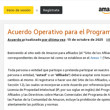
Inicio de sesión
Regístrate
o
Acuerdo Operativo para el Program
Acuerdo a
ctualizado
por ú
l
tima vez
: 15 de octubre de 2025
(A
Bienvenido al sitio web de Amazon para afiliados (el "Sitio de los Afili
correspondientes de Amazon tal como se establece en el
Anexo 1
("Ama
Toda persona o entidad que participe o pretenda participar en nuestro
persona o entidad, "
usted
" o un "
Afiliado
") deberá aceptar este Acuer
cambios al mismo. Al registrarse o hacer uso del Sitio de los Afiliados
Sección 12), las cuales se incorporan a este Acuerdo por referencia (po
Licencia de Propiedad Intelectual (IP, por sus siglas en inglés) del Pr
Afiliados y las Directrices sobre Marcas Comerciales del Programa de A
las Pautas de la Comunidad de Amazon, incluye la prohibición de opinio
atentamente las políticas y normas.