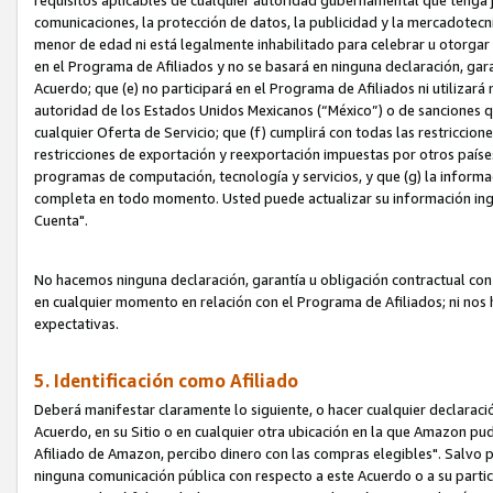
requisitos aplicables de cualquier autoridad gubernamental que tenga j
comunicaciones, la protección de datos, la publicidad y la mercadotecni
menor de edad ni está legalmente inhabilitado para celebrar u otorgar
en el Programa de Afiliados y no se basará en ninguna declaración, ga
Acuerdo; que (e) no participará en el Programa de Afiliados ni utilizará
autoridad de los Estados Unidos Mexicanos (“México”) o de sanciones q
cualquier Oferta de Servicio; que (f) cumplirá con todas las restriccio
restricciones de exportación y reexportación impuestas por otros países
programas de computación, tecnología y servicios, y que (g) la informac
completa en todo momento. Usted puede actualizar su información ingre
Cuenta".
No hacemos ninguna declaración, garantía u obligación contractual con 
en cualquier momento en relación con el Programa de Afiliados; ni no
expectativas.
5. Identificación como Afiliado
Deberá manifestar claramente lo siguiente, o hacer cualquier declarac
Acuerdo, en su Sitio o en cualquier otra ubicación en la que Amazon pu
Afiliado de Amazon, percibo dinero con las compras elegibles". Salvo po
ninguna comunicación pública con respecto a este Acuerdo o a su partici