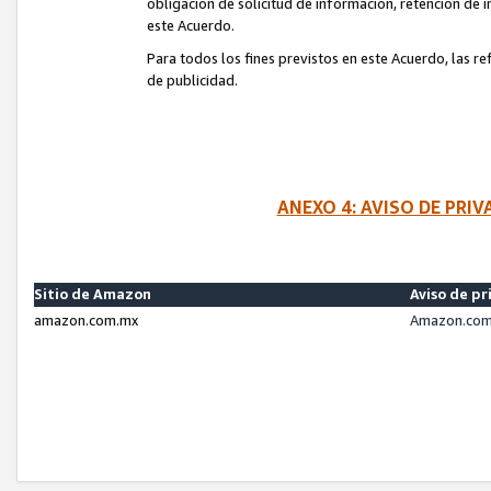
obligación de solicitud de información, retención de
este Acuerdo.
Para todos los fines previstos en este Acuerdo, las r
de publicidad.
ANEXO 4: AVISO DE PRI
Sitio de Amazon
Aviso de pr
amazon.com.mx
Amazon.com.