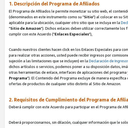
1. Descripción del Programa de Afiliados
El Programa de Afiliados le permite monetizar su sitio web, el contenid
(denominados en este instrumento como su "
Sitio
") al colocar en su Si
aplicable para la ubicación, cualquier otro sitio que se incluya en la
Decl
"
Sitio de Amazon
"). Dichos enlaces deben utilizar correctamente los 
cumplir con este Acuerdo ("
Enlaces
Especiales
")
.
Cuando nuestros clientes hacen click en los Enlaces Especiales para com
para realizar otras acciones, usted puede recibir ingresos por comisio
sujeción a las limitaciones que se incluyen) en la
Declaración de Ingreso
dichos artículos o servicios, podemos poner a su disposición datos, im
otras herramientas de enlace, interfaces de aplicaciones del programa 
Programa
"). El Contenido del Programa excluye de manera específica 
ofertas de productos de cualquier sitio distinto al Sitio de Amazon.
2. Requisitos de Cumplimiento del Programa de Afili
Deberá cumplir con este Acuerdo para participar en el Programa de Afil
Deberá proporcionarnos, sin dilación, cualquier información que le sol