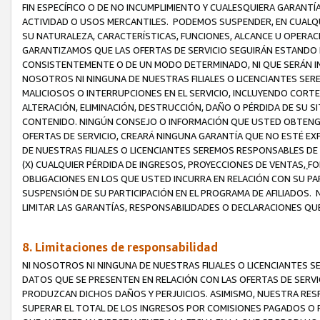
FIN ESPECÍFICO O DE NO INCUMPLIMIENTO Y CUALESQUIERA GARANTÍ
ACTIVIDAD O USOS MERCANTILES. PODEMOS SUSPENDER, EN CUALQU
SU NATURALEZA, CARACTERÍSTICAS, FUNCIONES, ALCANCE U OPERACI
GARANTIZAMOS QUE LAS OFERTAS DE SERVICIO SEGUIRÁN ESTANDO 
CONSISTENTEMENTE O DE UN MODO DETERMINADO, NI QUE SERÁN IN
NOSOTROS NI NINGUNA DE NUESTRAS FILIALES O LICENCIANTES SER
MALICIOSOS O INTERRUPCIONES EN EL SERVICIO, INCLUYENDO CORTES
ALTERACIÓN, ELIMINACIÓN, DESTRUCCIÓN, DAÑO O PÉRDIDA DE SU S
CONTENIDO. NINGÚN CONSEJO O INFORMACIÓN QUE USTED OBTENGA
OFERTAS DE SERVICIO, CREARÁ NINGUNA GARANTÍA QUE NO ESTÉ E
DE NUESTRAS FILIALES O LICENCIANTES SEREMOS RESPONSABLES D
(X) CUALQUIER PÉRDIDA DE INGRESOS, PROYECCIONES DE VENTAS,
FO
OBLIGACIONES EN LOS QUE USTED INCURRA EN RELACIÓN CON SU PART
SUSPENSIÓN DE SU PARTICIPACIÓN EN EL PROGRAMA DE AFILIADOS.
LIMITAR LAS GARANTÍAS, RESPONSABILIDADES O DECLARACIONES QU
8. Limitaciones de responsabilidad
NI NOSOTROS NI NINGUNA DE NUESTRAS FILIALES O LICENCIANTES
DATOS QUE SE PRESENTEN EN RELACIÓN CON LAS OFERTAS DE SERVIC
PRODUZCAN DICHOS DAÑOS Y PERJUICIOS. ASIMISMO, NUESTRA RESP
SUPERAR EL TOTAL DE LOS INGRESOS POR COMISIONES PAGADOS O