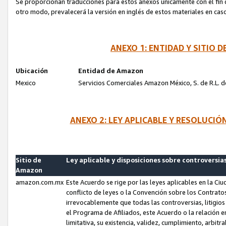
Se proporcionan traducciones para estos anexos únicamente con el fin de
otro modo, prevalecerá la versión en inglés de estos materiales en cas
ANEXO 1: ENTIDAD Y SITIO
Ubicación
Entidad de Amazon
Mexico
Servicios Comerciales Amazon México, S. de R.L. de
ANEXO 2: LEY APLICABLE Y RESOLUCI
Sitio de
Ley aplicable y disposiciones sobre controversia
Amazon
amazon.com.mx
Este Acuerdo se rige por las leyes aplicables en la Ci
conflicto de leyes o la Convención sobre los Contrat
irrevocablemente que todas las controversias, litigio
el Programa de Afiliados, este Acuerdo o la relación 
limitativa, su existencia, validez, cumplimiento, arbit