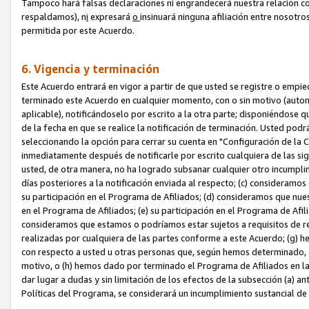
Tampoco hará falsas declaraciones ni engrandecerá nuestra relación co
respaldamos), n
i
expresará
o
insinuará ninguna afiliación entre nosotr
permitida por este Acuerdo.
6. Vigencia y terminación
Este Acuerdo entrará en vigor a partir de que usted se registre o empi
terminado este Acuerdo en cualquier momento, con o sin motivo (automát
aplicable), notificándoselo por escrito a la otra parte; disponiéndose q
de la fecha en que se realice la notificación de terminación. Usted podrá
seleccionando la opción para cerrar su cuenta en "Configuración de l
inmediatamente después de notificarle por escrito cualquiera de las sigu
usted, de otra manera, no ha logrado subsanar cualquier otro incumpli
días posteriores a la notificación enviada al respecto; (c) consideram
su participación en el Programa de Afiliados; (d) consideramos que nue
en el Programa de Afiliados; (e) su participación en el Programa de Afil
consideramos que estamos o podríamos estar sujetos a requisitos de re
realizadas por cualquiera de las partes conforme a este Acuerdo; (g)
con respecto a usted u otras personas que, según hemos determinado, e
motivo, o (h) hemos dado por terminado el Programa de Afiliados en l
dar lugar a dudas y sin limitación de los efectos de la subsección (a) a
Políticas del Programa, se considerará un incumplimiento sustancial d