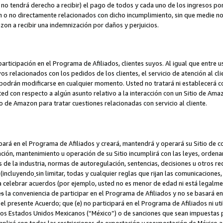
no tendrá derecho a recibir) el pago de todos y cada uno de los ingresos por
o no directamente relacionados con dicho incumplimiento, sin que medie not
azon a recibir una indemnización por daños y perjuicios.
articipación en el Programa de Afiliados, clientes suyos. Al igual que entre u
s relacionados con los pedidos de los clientes, el servicio de atención al cl
 y podrán modificarse en cualquier momento. Usted no tratará ni establecerá
sted con respecto a algún asunto relativo a la interacción con un Sitio de Ama
io de Amazon para tratar cuestiones relacionadas con servicio al cliente.
ipará en el Programa de Afiliados y creará, mantendrá y operará su Sitio de 
eación, mantenimiento u operación de su Sitio incumplirá con las leyes, orden
 de la industria, normas de autoregulación, sentencias, decisiones u otros re
 (incluyendo
sin limitar, todas y cualquier reglas que rijan las comunicaciones,
ra celebrar acuerdos (por ejemplo, usted no es menor de edad ni está legalme
e
s
la conveniencia de participar en el Programa de Afiliados y no se basará e
 presente Acuerdo; que (e) no participará en el Programa de Afiliados ni util
los Estados Unidos Mexicanos (“México”) o de sanciones que sean impuestas p