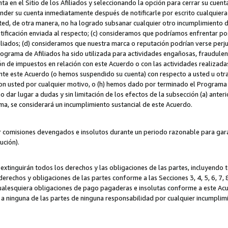
ta en el Sitio de los Afiliados y seleccionando la opción para cerrar su cuen
r su cuenta inmediatamente después de notificarle por escrito cualquiera de
sted, de otra manera, no ha logrado subsanar cualquier otro incumplimiento d
otificación enviada al respecto; (c) consideramos que podríamos enfrentar p
iliados; (d) consideramos que nuestra marca o reputación podrían verse perju
Programa de Afiliados ha sido utilizada para actividades engañosas, fraudule
ón de impuestos en relación con este Acuerdo o con las actividades realizada
te este Acuerdo (o hemos suspendido su cuenta) con respecto a usted u otr
con usted por cualquier motivo, o (h) hemos dado por terminado el Programa
 dar lugar a dudas y sin limitación de los efectos de la subsección (a) anteri
ama, se considerará un incumplimiento sustancial de este Acuerdo.
r comisiones devengados e insolutos durante un periodo razonable para garan
lución).
extinguirán todos los derechos y las obligaciones de las partes, incluyendo
derechos y obligaciones de las partes conforme a las Secciones 3, 4, 5, 6, 7,
cualesquiera obligaciones de pago pagaderas e insolutas conforme a este Acue
 a ninguna de las partes de ninguna responsabilidad por cualquier incumpli