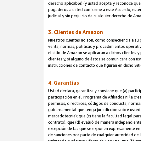
derecho aplicable) (y usted acepta y reconoce que 
pagaderos a usted conforme a este Acuerdo, estén 
judicial y sin perjuicio de cualquier derecho de Am
3. Clientes de Amazon
Nuestros clientes no son, como consecuencia a su p
venta, normas, políticas y procedimientos operativo
el sitio de Amazon se aplicarán a dichos clientes
clientes y, si alguno de éstos se comunicara con u
instrucciones de contacto que figuran en dicho Sit
4. Garantías
Usted declara, garantiza y conviene que (a) partic
participación en el Programa de Afiliados ni la cr
permisos, directrices, códigos de conducta, normas
gubernamental que tenga jurisdicción sobre usted
mercadotecnia); que (c) tiene la facultad legal pa
contrato); que (d) evaluó de manera independient
excepción de las que se exponen expresamente en el
de sanciones por parte de cualquier autoridad de 