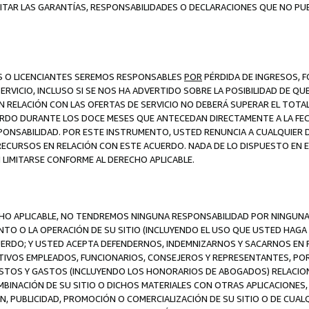
ITAR LAS GARANTÍAS, RESPONSABILIDADES O DECLARACIONES QUE NO PU
ES O LICENCIANTES SEREMOS RESPONSABLES
POR
PÉRDIDA DE INGRESOS, 
ERVICIO, INCLUSO SI SE NOS HA ADVERTIDO SOBRE LA POSIBILIDAD DE Q
N RELACIÓN CON LAS OFERTAS DE SERVICIO NO DEBERÁ SUPERAR EL TOTA
RDO DURANTE LOS DOCE MESES QUE ANTECEDAN DIRECTAMENTE A LA FECH
SPONSABILIDAD. POR ESTE INSTRUMENTO, USTED RENUNCIA A CUALQUIER
 RECURSOS EN RELACIÓN CON ESTE ACUERDO. NADA DE LO DISPUESTO EN 
LIMITARSE CONFORME AL DERECHO APLICABLE.
ECHO APLICABLE, NO TENDREMOS NINGUNA RESPONSABILIDAD POR NINGUN
NTO O LA OPERACIÓN DE SU SITIO (INCLUYENDO EL USO QUE USTED HAGA D
UERDO; Y USTED ACEPTA DEFENDERNOS, INDEMNIZARNOS Y SACARNOS EN P
CTIVOS EMPLEADOS, FUNCIONARIOS, CONSEJEROS Y REPRESENTANTES, PO
COSTOS Y GASTOS (INCLUYENDO LOS HONORARIOS DE ABOGADOS) RELACION
MBINACIÓN DE SU SITIO O DICHOS MATERIALES CON OTRAS APLICACIONES, 
, PUBLICIDAD, PROMOCIÓN O COMERCIALIZACIÓN DE SU SITIO O DE CUALQ