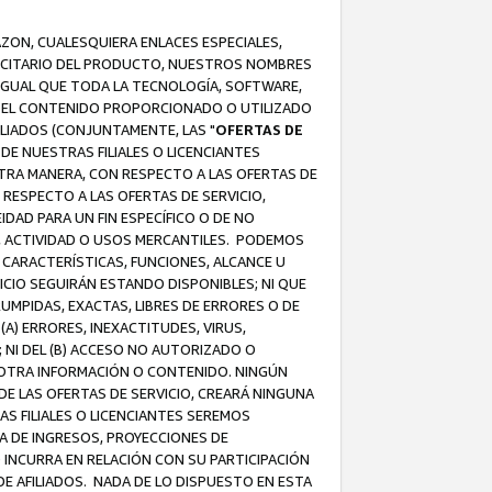
AZON, CUALESQUIERA ENLACES ESPECIALES,
LICITARIO DEL PRODUCTO, NUESTROS NOMBRES
 IGUAL QUE TODA LA TECNOLOGÍA, SOFTWARE,
 Y EL CONTENIDO PROPORCIONADO O UTILIZADO
ILIADOS (CONJUNTAMENTE, LAS "
OFERTAS DE
DE NUESTRAS FILIALES O LICENCIANTES
OTRA MANERA, CON RESPECTO A LAS OFERTAS DE
RESPECTO A LAS OFERTAS DE SERVICIO,
IDAD PARA UN FIN ESPECÍFICO O DE NO
S, ACTIVIDAD O USOS MERCANTILES. PODEMOS
 CARACTERÍSTICAS, FUNCIONES, ALCANCE U
ICIO SEGUIRÁN ESTANDO DISPONIBLES; NI QUE
MPIDAS, EXACTAS, LIBRES DE ERRORES O DE
) ERRORES, INEXACTITUDES, VIRUS,
 NI DEL (B) ACCESO NO AUTORIZADO O
U OTRA INFORMACIÓN O CONTENIDO. NINGÚN
E LAS OFERTAS DE SERVICIO, CREARÁ NINGUNA
S FILIALES O LICENCIANTES SEREMOS
A DE INGRESOS, PROYECCIONES DE
 INCURRA EN RELACIÓN CON SU PARTICIPACIÓN
DE AFILIADOS. NADA DE LO DISPUESTO EN ESTA