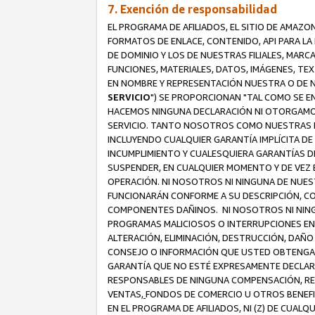
7. Exención de responsabilidad
EL PROGRAMA DE AFILIADOS, EL SITIO DE AMAZO
FORMATOS DE ENLACE, CONTENIDO, API PARA L
DE DOMINIO Y LOS DE NUESTRAS FILIALES, MAR
FUNCIONES, MATERIALES, DATOS, IMÁGENES, T
EN NOMBRE Y REPRESENTACIÓN NUESTRA O DE NU
SERVICIO
") SE PROPORCIONAN "TAL COMO SE E
HACEMOS NINGUNA DECLARACIÓN NI OTORGAMOS G
SERVICIO. TANTO NOSOTROS COMO NUESTRAS FI
INCLUYENDO CUALQUIER GARANTÍA IMPLÍCITA DE 
INCUMPLIMIENTO Y CUALESQUIERA GARANTÍAS D
SUSPENDER, EN CUALQUIER MOMENTO Y DE VEZ E
OPERACIÓN. NI NOSOTROS NI NINGUNA DE NUEST
FUNCIONARÁN CONFORME A SU DESCRIPCIÓN, CO
COMPONENTES DAÑINOS. NI NOSOTROS NI NINGUN
PROGRAMAS MALICIOSOS O INTERRUPCIONES EN E
ALTERACIÓN, ELIMINACIÓN, DESTRUCCIÓN, DAÑO
CONSEJO O INFORMACIÓN QUE USTED OBTENGA D
GARANTÍA QUE NO ESTÉ EXPRESAMENTE DECLARA
RESPONSABLES DE NINGUNA COMPENSACIÓN, REE
VENTAS,
FONDOS DE COMERCIO U OTROS BENEFIC
EN EL PROGRAMA DE AFILIADOS, NI (Z) DE CUAL