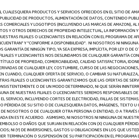
N, CUALESQUIERA PRODUCTOS Y SERVICIOS OFRECIDOS EN EL SITIO DE AM
A PUBLICIDAD DE PRODUCTOS, ALIMENTACIÓN DE DATOS, CONTENIDO PUB
CAS COMERCIALES Y LOGOTIPOS (INCLUYENDO LAS MARCAS DE AMAZON), AL
EXTOS Y OTROS DERECHOS DE PROPIEDAD INTELECTUAL, LA INFORMACIÓN
ESTRAS FILIALES O LICENCIANTES EN RELACIÓN CON EL PROGRAMA DE AF
NCUENTRAN" Y "CONFORME A DISPONIBILIDAD". NI NOSOTROS NI NINGUNA 
ARANTÍA DE NINGÚN TIPO, YA SEA EXPRESA, IMPLÍCITA, POR LEY O DE 
LIALES Y LICENCIANTES NOS DESLINDAMOS DE CUALQUIER GARANTÍA CON 
TÍTULO DE PROPIEDAD, COMERCIABILIDAD, CALIDAD SATISFACTORIA, IDONE
ERIVADAS DE CUALQUIER LEY, COSTUMBRE, CURSO DE LAS NEGOCIACIONE
N CUANDO, CUALQUIER OFERTA DE SERVICIO, O CAMBIAR SU NATURALEZA,
RAS FILIALES O LICENCIANTES GARANTIZAMOS QUE LAS OFERTAS DE SERV
NSISTENTEMENTE O DE UN MODO DETERMINADO, NI QUE SERÁN ININTERRU
A DE NUESTRAS FILIALES O LICENCIANTES SEREMOS RESPONSABLES DE (A
L SERVICIO, INCLUYENDO CORTES DE ELECTRICIDAD, FALLAS DE SISTEMAS;
 O PÉRDIDA DE SU SITIO O DE CUALESQUIERA DATOS, IMÁGENES, TEXTO 
E NOSOTROS O DE CUALQUIER OTRA PERSONA O ENTIDAD, O A TRAVÉS D
DA EN ESTE ACUERDO. ASIMISMO, NI NOSOTROS NI NINGUNA DE NUESTRA
MBOLSO O DAÑOS QUE SURJAN EN RELACIÓN CON (X) CUALQUIER PÉRDID
IOS; NI (Y) DE INVERSIONES, GASTOS U OBLIGACIONES EN LOS QUE USTED
QUIER TERMINACIÓN O SUSPENSIÓN DE SU PARTICIPACIÓN EN EL PROGRAMA 