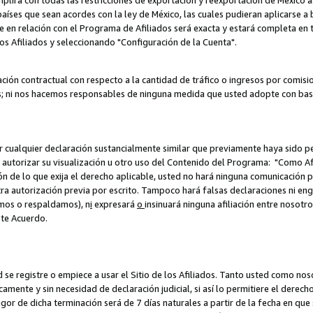
umplirá con todas las restricciones de exportación y reexportación de México 
aíses que sean acordes con la ley de México, las cuales pudieran aplicarse 
lite en relación con el Programa de Afiliados será exacta y estará completa 
los Afiliados y seleccionando "Configuración de la Cuenta".
ción contractual con respecto a la cantidad de tráfico o ingresos por comisi
; ni nos hacemos responsables de ninguna medida que usted adopte con base
r cualquier declaración sustancialmente similar que previamente haya sido pe
a autorizar su visualización u otro uso del Contenido del Programa: "Como A
ión de lo que exija el derecho aplicable, usted no hará ninguna comunicación 
tra autorización previa por escrito. Tampoco hará falsas declaraciones ni en
amos o respaldamos), n
i
expresará
o
insinuará ninguna afiliación entre nosotr
ste Acuerdo.
ed se registre o empiece a usar el Sitio de los Afiliados. Tanto usted como 
ente y sin necesidad de declaración judicial, si así lo permitiere el derecho 
or de dicha terminación será de 7 días naturales a partir de la fecha en que s