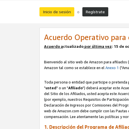
Inicio de sesión
Regístrate
o
Acuerdo Operativo para 
Acuerdo a
ctualizado
por ú
l
tima vez
: 15 de 
Bienvenido al sitio web de Amazon para afiliados (
Amazon tal como se establece en el
Anexo 1
("Ama
Toda persona o entidad que participe o pretenda p
"
usted
" o un "
Afiliado
") deberá aceptar este Acue
del Sitio de los Afiliados, usted acepta este Acuer
(por ejemplo, nuestros Requisitos de Participación 
Declaración de Ingresos por Comisiones del Progra
web de Amazon.com debe cumplir con las Pautas de
compensación. Lee atentamente las políticas y 
1. Descripción del Programa de Afilia