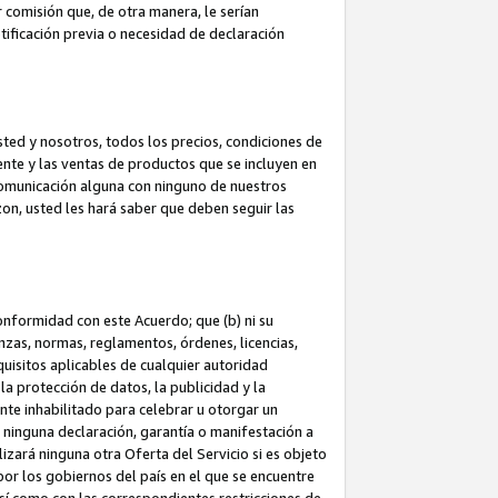
 comisión que, de otra manera, le serían
ificación previa o necesidad de declaración
sted y nosotros, todos los precios, condiciones de
iente y las ventas de productos que se incluyen en
 comunicación alguna con ninguno de nuestros
zon, usted les hará saber que deben seguir las
conformidad con este Acuerdo; que (b) ni su
anzas, normas, reglamentos, órdenes, licencias,
quisitos aplicables de cualquier autoridad
 la protección de datos, la publicidad y la
nte inhabilitado para celebrar u otorgar un
n ninguna declaración, garantía o manifestación a
izará ninguna otra Oferta del Servicio si es objeto
or los gobiernos del país en el que se encuentre