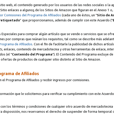
itio web, el contenido generado por los usuarios de las redes sociales o la 
u Sitio enlaces a alguno
s
de los Sitios de Amazon que figuran en el Anexo 1 o, s
por Comisiones del Programa de Afiliados
(cada uno de éstos, un "
Sitio de 
"
etiquetado
” que proporcionamos, además de cumplir con este Acuerdo ("
s Especiales para comprar algún artículo que se vende o servicios que se ofre
nes por compras que reúnan los requisitos, tal como se describe más adelante 
Programa de Afiliados
. Con el fin de facilitarle la publicidad de dichos artíc
ts
, enlaces, contenido de mercadotecnia y otras herramientas de enlace, int
os (el "
Contenido del Programa
"). El Contenido del Programa excluye de 
ofertas de productos de cualquier sitio distinto al Sitio de Amazon.
ograma de Afiliados
n el Programa de Afiliados y recibir ingresos por comisiones.
formación que le solicitemos para verificar su cumplimiento con este Acuerd
con los términos y condiciones de cualquier otro acuerdo de mercadotecnia d
tra disposición, nos reservamos el derecho de suspender de forma temporal 