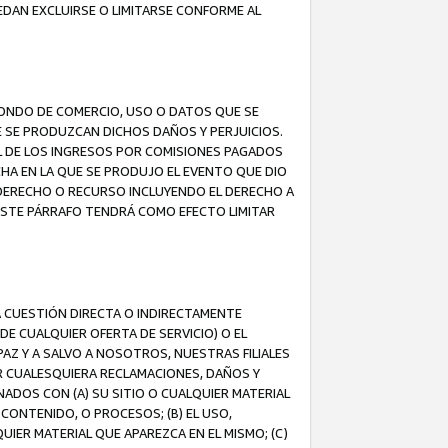
EDAN EXCLUIRSE O LIMITARSE CONFORME AL
FONDO DE COMERCIO, USO O DATOS QUE SE
UE SE PRODUZCAN DICHOS DAÑOS Y PERJUICIOS.
L DE LOS INGRESOS POR COMISIONES PAGADOS
A EN LA QUE SE PRODUJO EL EVENTO QUE DIO
 DERECHO O RECURSO INCLUYENDO EL DERECHO A
ESTE PÁRRAFO TENDRÁ COMO EFECTO LIMITAR
A CUESTIÓN DIRECTA O INDIRECTAMENTE
E CUALQUIER OFERTA DE SERVICIO) O EL
AZ Y A SALVO A NOSOTROS, NUESTRAS FILIALES
R CUALESQUIERA RECLAMACIONES, DAÑOS Y
ADOS CON (A) SU SITIO O CUALQUIER MATERIAL
CONTENIDO, O PROCESOS; (B) EL USO,
UIER MATERIAL QUE APAREZCA EN EL MISMO; (C)