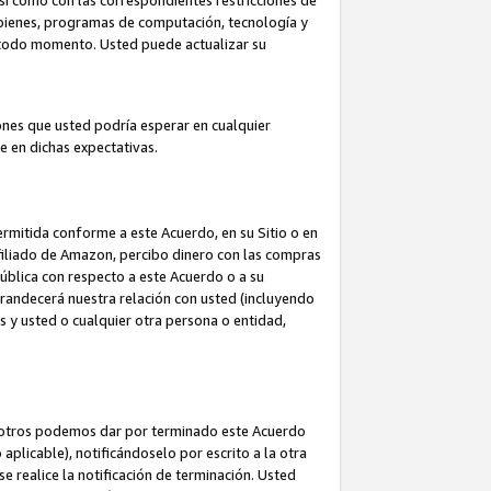
así como con las correspondientes restricciones de
a bienes, programas de computación, tecnología y
en todo momento. Usted puede actualizar su
ones que usted podría esperar en cualquier
 en dichas expectativas.
rmitida conforme a este Acuerdo, en su Sitio o en
filiado de Amazon, percibo dinero con las compras
pública con respecto a este Acuerdo o a su
grandecerá nuestra relación con usted (incluyendo
os y usted o cualquier otra persona o entidad,
nosotros podemos dar por terminado este Acuerdo
aplicable), notificándoselo por escrito a la otra
e realice la notificación de terminación. Usted