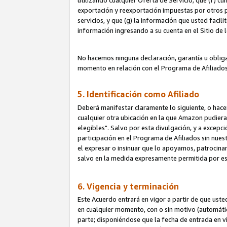
utilizando cualquier Oferta de Servicio; que (f) c
exportación y reexportación impuestas por otros p
servicios, y que (g) la información que usted faci
información ingresando a su cuenta en el Sitio de 
No hacemos ninguna declaración, garantía u obliga
momento en relación con el Programa de Afiliados
5. Identificación como Afiliado
Deberá manifestar claramente lo siguiente, o hace
cualquier otra ubicación en la que Amazon pudier
elegibles". Salvo por esta divulgación, y a excepc
participación en el Programa de Afiliados sin nues
el expresar o insinuar que lo apoyamos, patrocin
salvo en la medida expresamente permitida por e
6. Vigencia y terminación
Este Acuerdo entrará en vigor a partir de que ust
en cualquier momento, con o sin motivo (automáticam
parte; disponiéndose que la fecha de entrada en vig