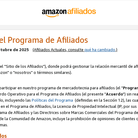
el Programa de Afiliados
octubre de 2025
(Afiliados Actuales, consulte
qué ha cambiado
.)
el "Sitio de los Afiliados"), donde podrá gestionar la relación mercantil de a
zon" o "nosotros" o términos similares).
articipar en nuestro programa de mercadotecnia para afiliados (el "
Program
rdo Operativo para el Programa de Afiliados (el presente "
Acuerdo
") sin r
do, incluyendo las
Políticas del Programa
(definidas en la Sección 12), las c
en el Programa de Afiliados, la Licencia de Propiedad Intelectual (IP, por sus 
ma de Afiliados y las Directrices sobre Marcas Comerciales del Programa de A
 la Comunidad de Amazon, incluye la prohibición de opiniones de clientes qu
normas.
dos