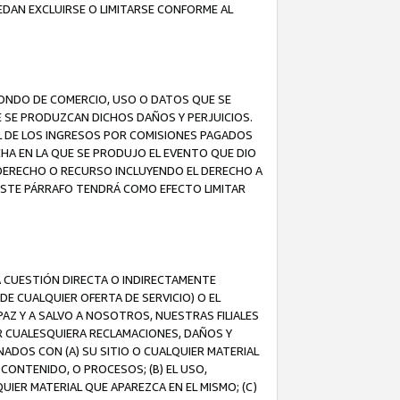
EDAN EXCLUIRSE O LIMITARSE CONFORME AL
FONDO DE COMERCIO, USO O DATOS QUE SE
UE SE PRODUZCAN DICHOS DAÑOS Y PERJUICIOS.
L DE LOS INGRESOS POR COMISIONES PAGADOS
A EN LA QUE SE PRODUJO EL EVENTO QUE DIO
 DERECHO O RECURSO INCLUYENDO EL DERECHO A
ESTE PÁRRAFO TENDRÁ COMO EFECTO LIMITAR
A CUESTIÓN DIRECTA O INDIRECTAMENTE
E CUALQUIER OFERTA DE SERVICIO) O EL
AZ Y A SALVO A NOSOTROS, NUESTRAS FILIALES
R CUALESQUIERA RECLAMACIONES, DAÑOS Y
ADOS CON (A) SU SITIO O CUALQUIER MATERIAL
CONTENIDO, O PROCESOS; (B) EL USO,
UIER MATERIAL QUE APAREZCA EN EL MISMO; (C)