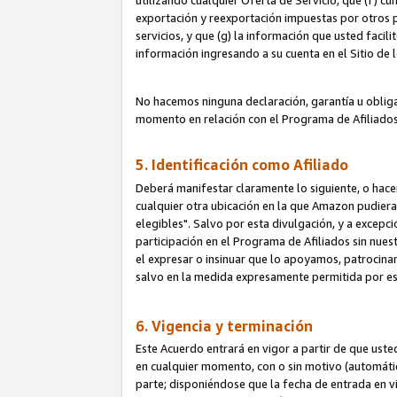
utilizando cualquier Oferta de Servicio; que (f) c
exportación y reexportación impuestas por otros p
servicios, y que (g) la información que usted faci
información ingresando a su cuenta en el Sitio de 
No hacemos ninguna declaración, garantía u obliga
momento en relación con el Programa de Afiliados
5. Identificación como Afiliado
Deberá manifestar claramente lo siguiente, o hace
cualquier otra ubicación en la que Amazon pudier
elegibles". Salvo por esta divulgación, y a excepc
participación en el Programa de Afiliados sin nues
el expresar o insinuar que lo apoyamos, patrocin
salvo en la medida expresamente permitida por e
6. Vigencia y terminación
Este Acuerdo entrará en vigor a partir de que ust
en cualquier momento, con o sin motivo (automáticam
parte; disponiéndose que la fecha de entrada en vig