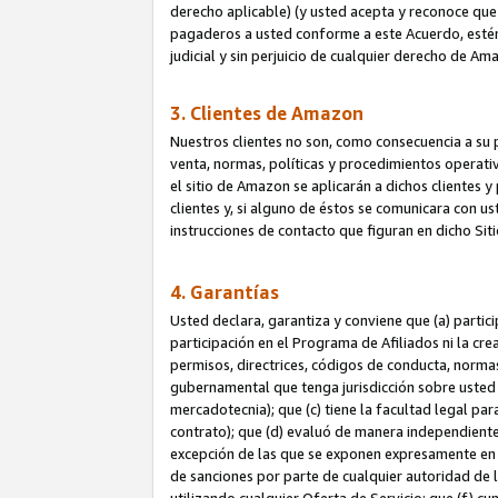
derecho aplicable) (y usted acepta y reconoce que 
pagaderos a usted conforme a este Acuerdo, estén 
judicial y sin perjuicio de cualquier derecho de Am
3. Clientes de Amazon
Nuestros clientes no son, como consecuencia a su p
venta, normas, políticas y procedimientos operativo
el sitio de Amazon se aplicarán a dichos clientes
clientes y, si alguno de éstos se comunicara con u
instrucciones de contacto que figuran en dicho Sit
4. Garantías
Usted declara, garantiza y conviene que (a) partic
participación en el Programa de Afiliados ni la cr
permisos, directrices, códigos de conducta, normas
gubernamental que tenga jurisdicción sobre usted
mercadotecnia); que (c) tiene la facultad legal pa
contrato); que (d) evaluó de manera independient
excepción de las que se exponen expresamente en el
de sanciones por parte de cualquier autoridad de 