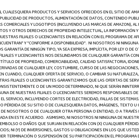
N, CUALESQUIERA PRODUCTOS Y SERVICIOS OFRECIDOS EN EL SITIO DE AM
A PUBLICIDAD DE PRODUCTOS, ALIMENTACIÓN DE DATOS, CONTENIDO PUB
CAS COMERCIALES Y LOGOTIPOS (INCLUYENDO LAS MARCAS DE AMAZON), AL
EXTOS Y OTROS DERECHOS DE PROPIEDAD INTELECTUAL, LA INFORMACIÓN
ESTRAS FILIALES O LICENCIANTES EN RELACIÓN CON EL PROGRAMA DE AF
NCUENTRAN" Y "CONFORME A DISPONIBILIDAD". NI NOSOTROS NI NINGUNA 
ARANTÍA DE NINGÚN TIPO, YA SEA EXPRESA, IMPLÍCITA, POR LEY O DE 
LIALES Y LICENCIANTES NOS DESLINDAMOS DE CUALQUIER GARANTÍA CON 
TÍTULO DE PROPIEDAD, COMERCIABILIDAD, CALIDAD SATISFACTORIA, IDONE
ERIVADAS DE CUALQUIER LEY, COSTUMBRE, CURSO DE LAS NEGOCIACIONE
N CUANDO, CUALQUIER OFERTA DE SERVICIO, O CAMBIAR SU NATURALEZA,
RAS FILIALES O LICENCIANTES GARANTIZAMOS QUE LAS OFERTAS DE SERV
NSISTENTEMENTE O DE UN MODO DETERMINADO, NI QUE SERÁN ININTERRU
A DE NUESTRAS FILIALES O LICENCIANTES SEREMOS RESPONSABLES DE (A
L SERVICIO, INCLUYENDO CORTES DE ELECTRICIDAD, FALLAS DE SISTEMAS;
 O PÉRDIDA DE SU SITIO O DE CUALESQUIERA DATOS, IMÁGENES, TEXTO 
E NOSOTROS O DE CUALQUIER OTRA PERSONA O ENTIDAD, O A TRAVÉS D
DA EN ESTE ACUERDO. ASIMISMO, NI NOSOTROS NI NINGUNA DE NUESTRA
MBOLSO O DAÑOS QUE SURJAN EN RELACIÓN CON (X) CUALQUIER PÉRDID
IOS; NI (Y) DE INVERSIONES, GASTOS U OBLIGACIONES EN LOS QUE USTED
QUIER TERMINACIÓN O SUSPENSIÓN DE SU PARTICIPACIÓN EN EL PROGRAMA 