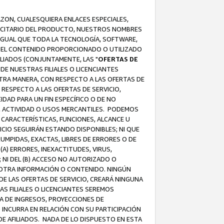
AZON, CUALESQUIERA ENLACES ESPECIALES,
LICITARIO DEL PRODUCTO, NUESTROS NOMBRES
 IGUAL QUE TODA LA TECNOLOGÍA, SOFTWARE,
 Y EL CONTENIDO PROPORCIONADO O UTILIZADO
ILIADOS (CONJUNTAMENTE, LAS "
OFERTAS DE
DE NUESTRAS FILIALES O LICENCIANTES
OTRA MANERA, CON RESPECTO A LAS OFERTAS DE
RESPECTO A LAS OFERTAS DE SERVICIO,
IDAD PARA UN FIN ESPECÍFICO O DE NO
S, ACTIVIDAD O USOS MERCANTILES. PODEMOS
 CARACTERÍSTICAS, FUNCIONES, ALCANCE U
ICIO SEGUIRÁN ESTANDO DISPONIBLES; NI QUE
MPIDAS, EXACTAS, LIBRES DE ERRORES O DE
) ERRORES, INEXACTITUDES, VIRUS,
 NI DEL (B) ACCESO NO AUTORIZADO O
U OTRA INFORMACIÓN O CONTENIDO. NINGÚN
E LAS OFERTAS DE SERVICIO, CREARÁ NINGUNA
S FILIALES O LICENCIANTES SEREMOS
A DE INGRESOS, PROYECCIONES DE
 INCURRA EN RELACIÓN CON SU PARTICIPACIÓN
DE AFILIADOS. NADA DE LO DISPUESTO EN ESTA