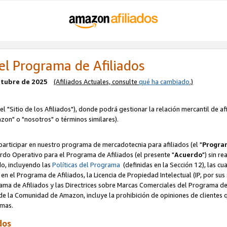
el Programa de Afiliados
octubre de 2025
(Afiliados Actuales, consulte
qué ha cambiado
.)
el "Sitio de los Afiliados"), donde podrá gestionar la relación mercantil de a
zon" o "nosotros" o términos similares).
articipar en nuestro programa de mercadotecnia para afiliados (el "
Program
rdo Operativo para el Programa de Afiliados (el presente "
Acuerdo
") sin r
do, incluyendo las
Políticas del Programa
(definidas en la Sección 12), las c
en el Programa de Afiliados, la Licencia de Propiedad Intelectual (IP, por sus 
ma de Afiliados y las Directrices sobre Marcas Comerciales del Programa de A
 la Comunidad de Amazon, incluye la prohibición de opiniones de clientes qu
normas.
dos