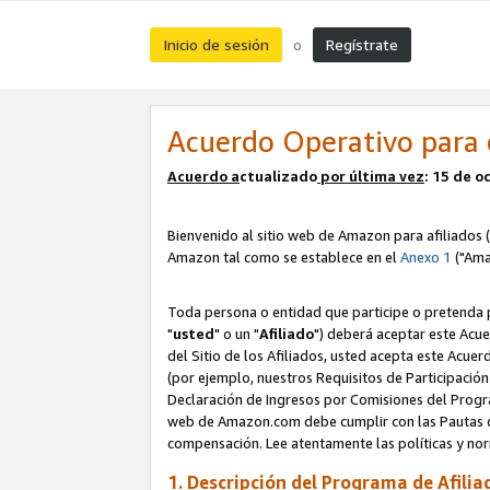
Inicio de sesión
Regístrate
o
Acuerdo Operativo para 
Acuerdo a
ctualizado
por ú
l
tima vez
: 15 de 
Bienvenido al sitio web de Amazon para afiliados (
Amazon tal como se establece en el
Anexo 1
("Ama
Toda persona o entidad que participe o pretenda p
"
usted
" o un "
Afiliado
") deberá aceptar este Acue
del Sitio de los Afiliados, usted acepta este Acuer
(por ejemplo, nuestros Requisitos de Participación 
Declaración de Ingresos por Comisiones del Progra
web de Amazon.com debe cumplir con las Pautas de
compensación. Lee atentamente las políticas y 
1. Descripción del Programa de Afilia