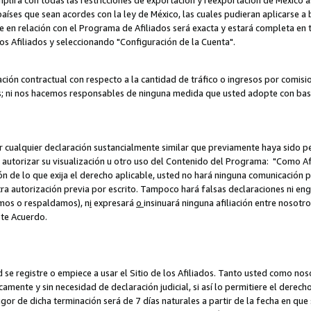
umplirá con todas las restricciones de exportación y reexportación de México 
aíses que sean acordes con la ley de México, las cuales pudieran aplicarse 
lite en relación con el Programa de Afiliados será exacta y estará completa 
los Afiliados y seleccionando "Configuración de la Cuenta".
ción contractual con respecto a la cantidad de tráfico o ingresos por comisi
; ni nos hacemos responsables de ninguna medida que usted adopte con base
r cualquier declaración sustancialmente similar que previamente haya sido pe
a autorizar su visualización u otro uso del Contenido del Programa: "Como A
ión de lo que exija el derecho aplicable, usted no hará ninguna comunicación 
tra autorización previa por escrito. Tampoco hará falsas declaraciones ni en
amos o respaldamos), n
i
expresará
o
insinuará ninguna afiliación entre nosotr
ste Acuerdo.
ed se registre o empiece a usar el Sitio de los Afiliados. Tanto usted como 
ente y sin necesidad de declaración judicial, si así lo permitiere el derecho 
or de dicha terminación será de 7 días naturales a partir de la fecha en que s