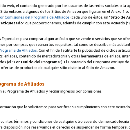
itio web, el contenido generado por los usuarios de las redes sociales o la 
u Sitio enlaces a alguno
s
de los Sitios de Amazon que figuran en el Anexo 1 o, s
por Comisiones del Programa de Afiliados
(cada uno de éstos, un "
Sitio de 
"
etiquetado
” que proporcionamos, además de cumplir con este Acuerdo ("
s Especiales para comprar algún artículo que se vende o servicios que se ofre
nes por compras que reúnan los requisitos, tal como se describe más adelante 
Programa de Afiliados
. Con el fin de facilitarle la publicidad de dichos artíc
ts
, enlaces, contenido de mercadotecnia y otras herramientas de enlace, int
os (el "
Contenido del Programa
"). El Contenido del Programa excluye de 
ofertas de productos de cualquier sitio distinto al Sitio de Amazon.
ograma de Afiliados
n el Programa de Afiliados y recibir ingresos por comisiones.
formación que le solicitemos para verificar su cumplimiento con este Acuerd
con los términos y condiciones de cualquier otro acuerdo de mercadotecnia d
tra disposición, nos reservamos el derecho de suspender de forma temporal 