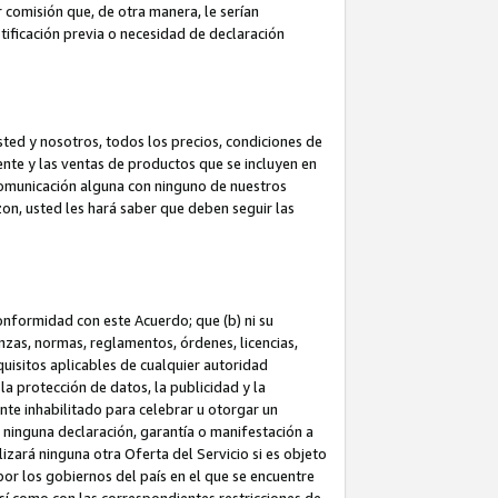
 comisión que, de otra manera, le serían
ificación previa o necesidad de declaración
sted y nosotros, todos los precios, condiciones de
iente y las ventas de productos que se incluyen en
 comunicación alguna con ninguno de nuestros
zon, usted les hará saber que deben seguir las
conformidad con este Acuerdo; que (b) ni su
anzas, normas, reglamentos, órdenes, licencias,
quisitos aplicables de cualquier autoridad
 la protección de datos, la publicidad y la
nte inhabilitado para celebrar u otorgar un
n ninguna declaración, garantía o manifestación a
izará ninguna otra Oferta del Servicio si es objeto
or los gobiernos del país en el que se encuentre