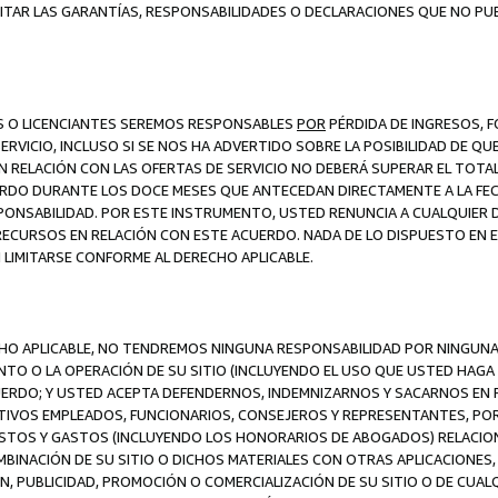
ITAR LAS GARANTÍAS, RESPONSABILIDADES O DECLARACIONES QUE NO PU
ES O LICENCIANTES SEREMOS RESPONSABLES
POR
PÉRDIDA DE INGRESOS, 
ERVICIO, INCLUSO SI SE NOS HA ADVERTIDO SOBRE LA POSIBILIDAD DE Q
N RELACIÓN CON LAS OFERTAS DE SERVICIO NO DEBERÁ SUPERAR EL TOTA
RDO DURANTE LOS DOCE MESES QUE ANTECEDAN DIRECTAMENTE A LA FECH
SPONSABILIDAD. POR ESTE INSTRUMENTO, USTED RENUNCIA A CUALQUIER
 RECURSOS EN RELACIÓN CON ESTE ACUERDO. NADA DE LO DISPUESTO EN 
LIMITARSE CONFORME AL DERECHO APLICABLE.
ECHO APLICABLE, NO TENDREMOS NINGUNA RESPONSABILIDAD POR NINGUN
NTO O LA OPERACIÓN DE SU SITIO (INCLUYENDO EL USO QUE USTED HAGA D
UERDO; Y USTED ACEPTA DEFENDERNOS, INDEMNIZARNOS Y SACARNOS EN P
CTIVOS EMPLEADOS, FUNCIONARIOS, CONSEJEROS Y REPRESENTANTES, PO
COSTOS Y GASTOS (INCLUYENDO LOS HONORARIOS DE ABOGADOS) RELACION
MBINACIÓN DE SU SITIO O DICHOS MATERIALES CON OTRAS APLICACIONES, 
, PUBLICIDAD, PROMOCIÓN O COMERCIALIZACIÓN DE SU SITIO O DE CUALQ