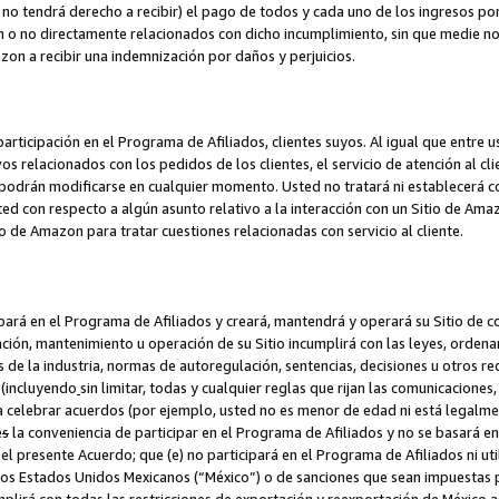
no tendrá derecho a recibir) el pago de todos y cada uno de los ingresos por
o no directamente relacionados con dicho incumplimiento, sin que medie not
azon a recibir una indemnización por daños y perjuicios.
articipación en el Programa de Afiliados, clientes suyos. Al igual que entre u
s relacionados con los pedidos de los clientes, el servicio de atención al cl
 y podrán modificarse en cualquier momento. Usted no tratará ni establecerá
sted con respecto a algún asunto relativo a la interacción con un Sitio de Ama
io de Amazon para tratar cuestiones relacionadas con servicio al cliente.
ipará en el Programa de Afiliados y creará, mantendrá y operará su Sitio de 
eación, mantenimiento u operación de su Sitio incumplirá con las leyes, orden
 de la industria, normas de autoregulación, sentencias, decisiones u otros re
 (incluyendo
sin limitar, todas y cualquier reglas que rijan las comunicaciones,
ra celebrar acuerdos (por ejemplo, usted no es menor de edad ni está legalme
e
s
la conveniencia de participar en el Programa de Afiliados y no se basará e
 presente Acuerdo; que (e) no participará en el Programa de Afiliados ni util
los Estados Unidos Mexicanos (“México”) o de sanciones que sean impuestas p