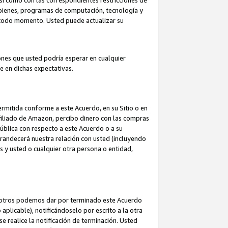
así como con las correspondientes restricciones de
a bienes, programas de computación, tecnología y
en todo momento. Usted puede actualizar su
ones que usted podría esperar en cualquier
 en dichas expectativas.
rmitida conforme a este Acuerdo, en su Sitio o en
filiado de Amazon, percibo dinero con las compras
pública con respecto a este Acuerdo o a su
grandecerá nuestra relación con usted (incluyendo
os y usted o cualquier otra persona o entidad,
nosotros podemos dar por terminado este Acuerdo
aplicable), notificándoselo por escrito a la otra
e realice la notificación de terminación. Usted