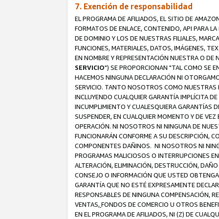
7. Exención de responsabilidad
EL PROGRAMA DE AFILIADOS, EL SITIO DE AMAZO
FORMATOS DE ENLACE, CONTENIDO, API PARA L
DE DOMINIO Y LOS DE NUESTRAS FILIALES, MAR
FUNCIONES, MATERIALES, DATOS, IMÁGENES, T
EN NOMBRE Y REPRESENTACIÓN NUESTRA O DE NU
SERVICIO
") SE PROPORCIONAN "TAL COMO SE E
HACEMOS NINGUNA DECLARACIÓN NI OTORGAMOS G
SERVICIO. TANTO NOSOTROS COMO NUESTRAS FI
INCLUYENDO CUALQUIER GARANTÍA IMPLÍCITA DE 
INCUMPLIMIENTO Y CUALESQUIERA GARANTÍAS D
SUSPENDER, EN CUALQUIER MOMENTO Y DE VEZ E
OPERACIÓN. NI NOSOTROS NI NINGUNA DE NUEST
FUNCIONARÁN CONFORME A SU DESCRIPCIÓN, CO
COMPONENTES DAÑINOS. NI NOSOTROS NI NINGUN
PROGRAMAS MALICIOSOS O INTERRUPCIONES EN E
ALTERACIÓN, ELIMINACIÓN, DESTRUCCIÓN, DAÑO
CONSEJO O INFORMACIÓN QUE USTED OBTENGA D
GARANTÍA QUE NO ESTÉ EXPRESAMENTE DECLARA
RESPONSABLES DE NINGUNA COMPENSACIÓN, REE
VENTAS,
FONDOS DE COMERCIO U OTROS BENEFIC
EN EL PROGRAMA DE AFILIADOS, NI (Z) DE CUAL