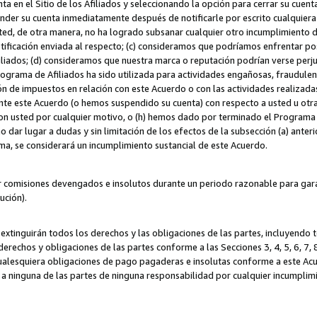
ta en el Sitio de los Afiliados y seleccionando la opción para cerrar su cuen
r su cuenta inmediatamente después de notificarle por escrito cualquiera de
sted, de otra manera, no ha logrado subsanar cualquier otro incumplimiento d
otificación enviada al respecto; (c) consideramos que podríamos enfrentar p
iliados; (d) consideramos que nuestra marca o reputación podrían verse perju
Programa de Afiliados ha sido utilizada para actividades engañosas, fraudule
ón de impuestos en relación con este Acuerdo o con las actividades realizada
te este Acuerdo (o hemos suspendido su cuenta) con respecto a usted u otr
con usted por cualquier motivo, o (h) hemos dado por terminado el Programa
 dar lugar a dudas y sin limitación de los efectos de la subsección (a) anteri
ama, se considerará un incumplimiento sustancial de este Acuerdo.
r comisiones devengados e insolutos durante un periodo razonable para garan
lución).
extinguirán todos los derechos y las obligaciones de las partes, incluyendo
derechos y obligaciones de las partes conforme a las Secciones 3, 4, 5, 6, 7,
cualesquiera obligaciones de pago pagaderas e insolutas conforme a este Acue
 a ninguna de las partes de ninguna responsabilidad por cualquier incumpli