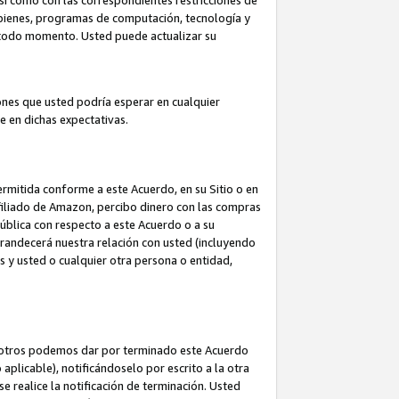
así como con las correspondientes restricciones de
a bienes, programas de computación, tecnología y
en todo momento. Usted puede actualizar su
ones que usted podría esperar en cualquier
 en dichas expectativas.
rmitida conforme a este Acuerdo, en su Sitio o en
filiado de Amazon, percibo dinero con las compras
pública con respecto a este Acuerdo o a su
grandecerá nuestra relación con usted (incluyendo
os y usted o cualquier otra persona o entidad,
nosotros podemos dar por terminado este Acuerdo
aplicable), notificándoselo por escrito a la otra
e realice la notificación de terminación. Usted