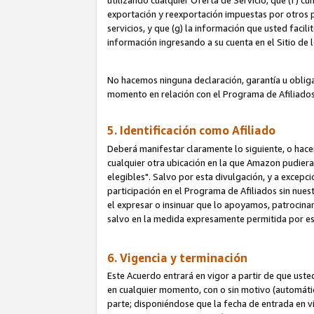
utilizando cualquier Oferta de Servicio; que (f) c
exportación y reexportación impuestas por otros p
servicios, y que (g) la información que usted faci
información ingresando a su cuenta en el Sitio de 
No hacemos ninguna declaración, garantía u obliga
momento en relación con el Programa de Afiliados
5. Identificación como Afiliado
Deberá manifestar claramente lo siguiente, o hace
cualquier otra ubicación en la que Amazon pudier
elegibles". Salvo por esta divulgación, y a excepc
participación en el Programa de Afiliados sin nues
el expresar o insinuar que lo apoyamos, patrocin
salvo en la medida expresamente permitida por e
6. Vigencia y terminación
Este Acuerdo entrará en vigor a partir de que ust
en cualquier momento, con o sin motivo (automáticam
parte; disponiéndose que la fecha de entrada en vig