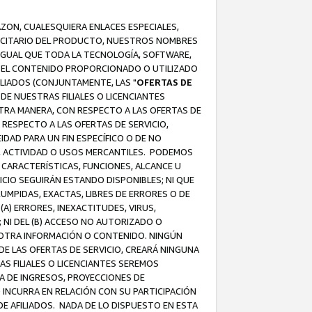
AZON, CUALESQUIERA ENLACES ESPECIALES,
LICITARIO DEL PRODUCTO, NUESTROS NOMBRES
 IGUAL QUE TODA LA TECNOLOGÍA, SOFTWARE,
 Y EL CONTENIDO PROPORCIONADO O UTILIZADO
ILIADOS (CONJUNTAMENTE, LAS "
OFERTAS DE
DE NUESTRAS FILIALES O LICENCIANTES
OTRA MANERA, CON RESPECTO A LAS OFERTAS DE
RESPECTO A LAS OFERTAS DE SERVICIO,
IDAD PARA UN FIN ESPECÍFICO O DE NO
S, ACTIVIDAD O USOS MERCANTILES. PODEMOS
 CARACTERÍSTICAS, FUNCIONES, ALCANCE U
ICIO SEGUIRÁN ESTANDO DISPONIBLES; NI QUE
MPIDAS, EXACTAS, LIBRES DE ERRORES O DE
) ERRORES, INEXACTITUDES, VIRUS,
 NI DEL (B) ACCESO NO AUTORIZADO O
U OTRA INFORMACIÓN O CONTENIDO. NINGÚN
E LAS OFERTAS DE SERVICIO, CREARÁ NINGUNA
S FILIALES O LICENCIANTES SEREMOS
A DE INGRESOS, PROYECCIONES DE
 INCURRA EN RELACIÓN CON SU PARTICIPACIÓN
DE AFILIADOS. NADA DE LO DISPUESTO EN ESTA