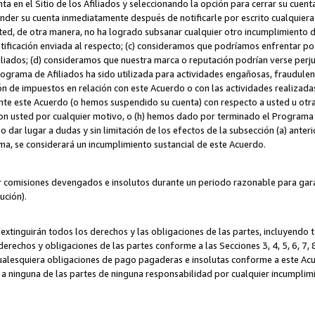
ta en el Sitio de los Afiliados y seleccionando la opción para cerrar su cuen
r su cuenta inmediatamente después de notificarle por escrito cualquiera de
sted, de otra manera, no ha logrado subsanar cualquier otro incumplimiento d
otificación enviada al respecto; (c) consideramos que podríamos enfrentar p
iliados; (d) consideramos que nuestra marca o reputación podrían verse perju
Programa de Afiliados ha sido utilizada para actividades engañosas, fraudule
ón de impuestos en relación con este Acuerdo o con las actividades realizada
te este Acuerdo (o hemos suspendido su cuenta) con respecto a usted u otr
con usted por cualquier motivo, o (h) hemos dado por terminado el Programa
 dar lugar a dudas y sin limitación de los efectos de la subsección (a) anteri
ama, se considerará un incumplimiento sustancial de este Acuerdo.
r comisiones devengados e insolutos durante un periodo razonable para garan
lución).
extinguirán todos los derechos y las obligaciones de las partes, incluyendo
derechos y obligaciones de las partes conforme a las Secciones 3, 4, 5, 6, 7,
cualesquiera obligaciones de pago pagaderas e insolutas conforme a este Acue
 a ninguna de las partes de ninguna responsabilidad por cualquier incumpli