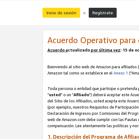
Inicio de sesión
Regístrate
o
Acuerdo Operativo para 
Acuerdo a
ctualizado
por ú
l
tima vez
: 15 de 
Bienvenido al sitio web de Amazon para afiliados (
Amazon tal como se establece en el
Anexo 1
("Ama
Toda persona o entidad que participe o pretenda p
"
usted
" o un "
Afiliado
") deberá aceptar este Acue
del Sitio de los Afiliados, usted acepta este Acuer
(por ejemplo, nuestros Requisitos de Participación 
Declaración de Ingresos por Comisiones del Progra
web de Amazon.com debe cumplir con las Pautas de
compensación. Lee atentamente las políticas y 
1. Descripción del Programa de Afilia