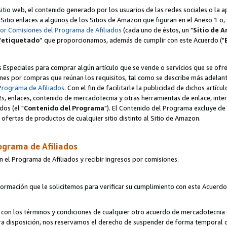
itio web, el contenido generado por los usuarios de las redes sociales o la 
u Sitio enlaces a alguno
s
de los Sitios de Amazon que figuran en el Anexo 1 o, s
por Comisiones del Programa de Afiliados
(cada uno de éstos, un "
Sitio de 
"
etiquetado
” que proporcionamos, además de cumplir con este Acuerdo ("
s Especiales para comprar algún artículo que se vende o servicios que se ofre
nes por compras que reúnan los requisitos, tal como se describe más adelante 
Programa de Afiliados
. Con el fin de facilitarle la publicidad de dichos artíc
ts
, enlaces, contenido de mercadotecnia y otras herramientas de enlace, int
os (el "
Contenido del Programa
"). El Contenido del Programa excluye de 
ofertas de productos de cualquier sitio distinto al Sitio de Amazon.
ograma de Afiliados
n el Programa de Afiliados y recibir ingresos por comisiones.
formación que le solicitemos para verificar su cumplimiento con este Acuerd
con los términos y condiciones de cualquier otro acuerdo de mercadotecnia d
tra disposición, nos reservamos el derecho de suspender de forma temporal 