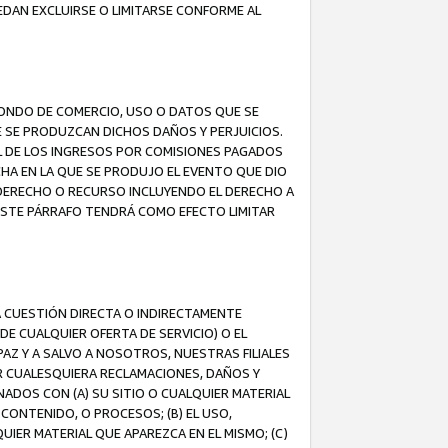
EDAN EXCLUIRSE O LIMITARSE CONFORME AL
FONDO DE COMERCIO, USO O DATOS QUE SE
UE SE PRODUZCAN DICHOS DAÑOS Y PERJUICIOS.
L DE LOS INGRESOS POR COMISIONES PAGADOS
A EN LA QUE SE PRODUJO EL EVENTO QUE DIO
 DERECHO O RECURSO INCLUYENDO EL DERECHO A
ESTE PÁRRAFO TENDRÁ COMO EFECTO LIMITAR
A CUESTIÓN DIRECTA O INDIRECTAMENTE
E CUALQUIER OFERTA DE SERVICIO) O EL
AZ Y A SALVO A NOSOTROS, NUESTRAS FILIALES
R CUALESQUIERA RECLAMACIONES, DAÑOS Y
ADOS CON (A) SU SITIO O CUALQUIER MATERIAL
CONTENIDO, O PROCESOS; (B) EL USO,
UIER MATERIAL QUE APAREZCA EN EL MISMO; (C)