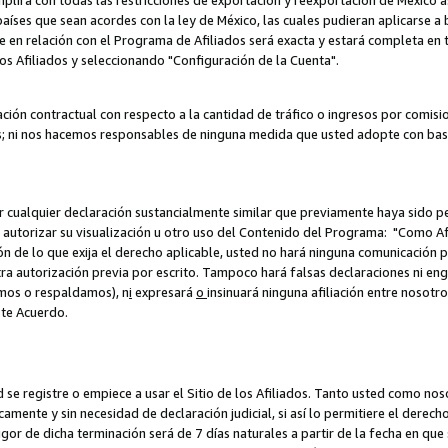
umplirá con todas las restricciones de exportación y reexportación de México 
aíses que sean acordes con la ley de México, las cuales pudieran aplicarse 
lite en relación con el Programa de Afiliados será exacta y estará completa 
los Afiliados y seleccionando "Configuración de la Cuenta".
ción contractual con respecto a la cantidad de tráfico o ingresos por comisi
; ni nos hacemos responsables de ninguna medida que usted adopte con base
r cualquier declaración sustancialmente similar que previamente haya sido pe
a autorizar su visualización u otro uso del Contenido del Programa: "Como A
ión de lo que exija el derecho aplicable, usted no hará ninguna comunicación 
tra autorización previa por escrito. Tampoco hará falsas declaraciones ni en
amos o respaldamos), n
i
expresará
o
insinuará ninguna afiliación entre nosotr
ste Acuerdo.
ed se registre o empiece a usar el Sitio de los Afiliados. Tanto usted como 
ente y sin necesidad de declaración judicial, si así lo permitiere el derecho 
or de dicha terminación será de 7 días naturales a partir de la fecha en que s