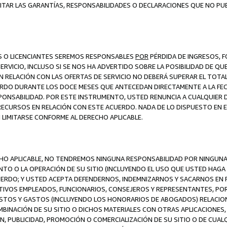
ITAR LAS GARANTÍAS, RESPONSABILIDADES O DECLARACIONES QUE NO PU
ES O LICENCIANTES SEREMOS RESPONSABLES
POR
PÉRDIDA DE INGRESOS, 
ERVICIO, INCLUSO SI SE NOS HA ADVERTIDO SOBRE LA POSIBILIDAD DE Q
N RELACIÓN CON LAS OFERTAS DE SERVICIO NO DEBERÁ SUPERAR EL TOTA
RDO DURANTE LOS DOCE MESES QUE ANTECEDAN DIRECTAMENTE A LA FECH
SPONSABILIDAD. POR ESTE INSTRUMENTO, USTED RENUNCIA A CUALQUIER
 RECURSOS EN RELACIÓN CON ESTE ACUERDO. NADA DE LO DISPUESTO EN 
LIMITARSE CONFORME AL DERECHO APLICABLE.
ECHO APLICABLE, NO TENDREMOS NINGUNA RESPONSABILIDAD POR NINGUN
NTO O LA OPERACIÓN DE SU SITIO (INCLUYENDO EL USO QUE USTED HAGA D
UERDO; Y USTED ACEPTA DEFENDERNOS, INDEMNIZARNOS Y SACARNOS EN P
CTIVOS EMPLEADOS, FUNCIONARIOS, CONSEJEROS Y REPRESENTANTES, PO
COSTOS Y GASTOS (INCLUYENDO LOS HONORARIOS DE ABOGADOS) RELACION
MBINACIÓN DE SU SITIO O DICHOS MATERIALES CON OTRAS APLICACIONES, 
, PUBLICIDAD, PROMOCIÓN O COMERCIALIZACIÓN DE SU SITIO O DE CUALQ