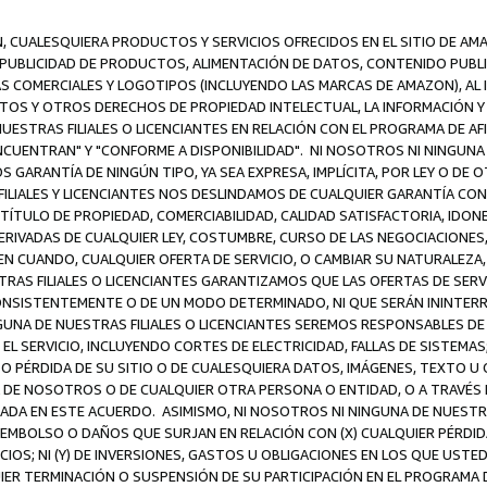
N, CUALESQUIERA PRODUCTOS Y SERVICIOS OFRECIDOS EN EL SITIO DE AM
A PUBLICIDAD DE PRODUCTOS, ALIMENTACIÓN DE DATOS, CONTENIDO PUB
CAS COMERCIALES Y LOGOTIPOS (INCLUYENDO LAS MARCAS DE AMAZON), AL
EXTOS Y OTROS DERECHOS DE PROPIEDAD INTELECTUAL, LA INFORMACIÓN
ESTRAS FILIALES O LICENCIANTES EN RELACIÓN CON EL PROGRAMA DE AF
NCUENTRAN" Y "CONFORME A DISPONIBILIDAD". NI NOSOTROS NI NINGUNA 
ARANTÍA DE NINGÚN TIPO, YA SEA EXPRESA, IMPLÍCITA, POR LEY O DE 
LIALES Y LICENCIANTES NOS DESLINDAMOS DE CUALQUIER GARANTÍA CON 
TÍTULO DE PROPIEDAD, COMERCIABILIDAD, CALIDAD SATISFACTORIA, IDONE
ERIVADAS DE CUALQUIER LEY, COSTUMBRE, CURSO DE LAS NEGOCIACIONE
N CUANDO, CUALQUIER OFERTA DE SERVICIO, O CAMBIAR SU NATURALEZA,
RAS FILIALES O LICENCIANTES GARANTIZAMOS QUE LAS OFERTAS DE SERV
NSISTENTEMENTE O DE UN MODO DETERMINADO, NI QUE SERÁN ININTERRU
A DE NUESTRAS FILIALES O LICENCIANTES SEREMOS RESPONSABLES DE (A
L SERVICIO, INCLUYENDO CORTES DE ELECTRICIDAD, FALLAS DE SISTEMAS;
 O PÉRDIDA DE SU SITIO O DE CUALESQUIERA DATOS, IMÁGENES, TEXTO 
E NOSOTROS O DE CUALQUIER OTRA PERSONA O ENTIDAD, O A TRAVÉS D
DA EN ESTE ACUERDO. ASIMISMO, NI NOSOTROS NI NINGUNA DE NUESTRA
MBOLSO O DAÑOS QUE SURJAN EN RELACIÓN CON (X) CUALQUIER PÉRDID
IOS; NI (Y) DE INVERSIONES, GASTOS U OBLIGACIONES EN LOS QUE USTED
QUIER TERMINACIÓN O SUSPENSIÓN DE SU PARTICIPACIÓN EN EL PROGRAMA 