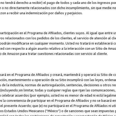
no tendrá derecho a recibir) el pago de todos y cada uno de los ingresos por
o no directamente relacionados con dicho incumplimiento, sin que medie not
azon a recibir una indemnización por daños y perjuicios.
articipación en el Programa de Afiliados, clientes suyos. Al igual que entre u
s relacionados con los pedidos de los clientes, el servicio de atención al cl
 y podrán modificarse en cualquier momento. Usted no tratará ni establecerá
sted con respecto a algún asunto relativo a la interacción con un Sitio de Ama
io de Amazon para tratar cuestiones relacionadas con servicio al cliente.
ipará en el Programa de Afiliados y creará, mantendrá y operará su Sitio de 
eación, mantenimiento u operación de su Sitio incumplirá con las leyes, orden
 de la industria, normas de autoregulación, sentencias, decisiones u otros re
 (incluyendo
sin limitar, todas y cualquier reglas que rijan las comunicaciones,
ra celebrar acuerdos (por ejemplo, usted no es menor de edad ni está legalme
e
s
la conveniencia de participar en el Programa de Afiliados y no se basará e
 presente Acuerdo; que (e) no participará en el Programa de Afiliados ni util
los Estados Unidos Mexicanos (“México”) o de sanciones que sean impuestas p