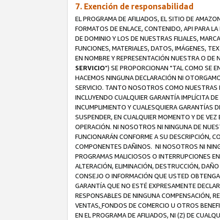
7. Exención de responsabilidad
EL PROGRAMA DE AFILIADOS, EL SITIO DE AMAZO
FORMATOS DE ENLACE, CONTENIDO, API PARA L
DE DOMINIO Y LOS DE NUESTRAS FILIALES, MAR
FUNCIONES, MATERIALES, DATOS, IMÁGENES, T
EN NOMBRE Y REPRESENTACIÓN NUESTRA O DE NU
SERVICIO
") SE PROPORCIONAN "TAL COMO SE E
HACEMOS NINGUNA DECLARACIÓN NI OTORGAMOS G
SERVICIO. TANTO NOSOTROS COMO NUESTRAS FI
INCLUYENDO CUALQUIER GARANTÍA IMPLÍCITA DE 
INCUMPLIMIENTO Y CUALESQUIERA GARANTÍAS D
SUSPENDER, EN CUALQUIER MOMENTO Y DE VEZ E
OPERACIÓN. NI NOSOTROS NI NINGUNA DE NUEST
FUNCIONARÁN CONFORME A SU DESCRIPCIÓN, CO
COMPONENTES DAÑINOS. NI NOSOTROS NI NINGUN
PROGRAMAS MALICIOSOS O INTERRUPCIONES EN E
ALTERACIÓN, ELIMINACIÓN, DESTRUCCIÓN, DAÑO
CONSEJO O INFORMACIÓN QUE USTED OBTENGA D
GARANTÍA QUE NO ESTÉ EXPRESAMENTE DECLARA
RESPONSABLES DE NINGUNA COMPENSACIÓN, REE
VENTAS,
FONDOS DE COMERCIO U OTROS BENEFIC
EN EL PROGRAMA DE AFILIADOS, NI (Z) DE CUAL