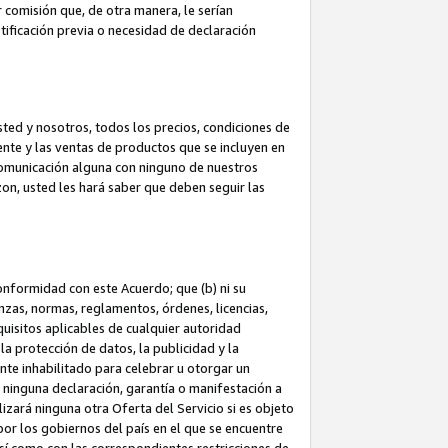
 comisión que, de otra manera, le serían
ificación previa o necesidad de declaración
sted y nosotros, todos los precios, condiciones de
iente y las ventas de productos que se incluyen en
 comunicación alguna con ninguno de nuestros
zon, usted les hará saber que deben seguir las
conformidad con este Acuerdo; que (b) ni su
anzas, normas, reglamentos, órdenes, licencias,
quisitos aplicables de cualquier autoridad
 la protección de datos, la publicidad y la
nte inhabilitado para celebrar u otorgar un
n ninguna declaración, garantía o manifestación a
izará ninguna otra Oferta del Servicio si es objeto
or los gobiernos del país en el que se encuentre