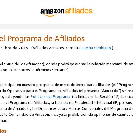
el Programa de Afiliados
octubre de 2025
(Afiliados Actuales, consulte
qué ha cambiado
.)
el "Sitio de los Afiliados"), donde podrá gestionar la relación mercantil de a
zon" o "nosotros" o términos similares).
articipar en nuestro programa de mercadotecnia para afiliados (el "
Program
rdo Operativo para el Programa de Afiliados (el presente "
Acuerdo
") sin r
do, incluyendo las
Políticas del Programa
(definidas en la Sección 12), las c
en el Programa de Afiliados, la Licencia de Propiedad Intelectual (IP, por sus 
ma de Afiliados y las Directrices sobre Marcas Comerciales del Programa de A
 la Comunidad de Amazon, incluye la prohibición de opiniones de clientes qu
normas.
dos