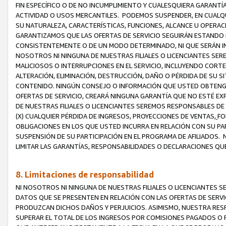
FIN ESPECÍFICO O DE NO INCUMPLIMIENTO Y CUALESQUIERA GARANTÍ
ACTIVIDAD O USOS MERCANTILES. PODEMOS SUSPENDER, EN CUALQU
SU NATURALEZA, CARACTERÍSTICAS, FUNCIONES, ALCANCE U OPERACI
GARANTIZAMOS QUE LAS OFERTAS DE SERVICIO SEGUIRÁN ESTANDO 
CONSISTENTEMENTE O DE UN MODO DETERMINADO, NI QUE SERÁN IN
NOSOTROS NI NINGUNA DE NUESTRAS FILIALES O LICENCIANTES SER
MALICIOSOS O INTERRUPCIONES EN EL SERVICIO, INCLUYENDO CORTES
ALTERACIÓN, ELIMINACIÓN, DESTRUCCIÓN, DAÑO O PÉRDIDA DE SU S
CONTENIDO. NINGÚN CONSEJO O INFORMACIÓN QUE USTED OBTENGA
OFERTAS DE SERVICIO, CREARÁ NINGUNA GARANTÍA QUE NO ESTÉ E
DE NUESTRAS FILIALES O LICENCIANTES SEREMOS RESPONSABLES D
(X) CUALQUIER PÉRDIDA DE INGRESOS, PROYECCIONES DE VENTAS,
FO
OBLIGACIONES EN LOS QUE USTED INCURRA EN RELACIÓN CON SU PART
SUSPENSIÓN DE SU PARTICIPACIÓN EN EL PROGRAMA DE AFILIADOS.
LIMITAR LAS GARANTÍAS, RESPONSABILIDADES O DECLARACIONES QU
8. Limitaciones de responsabilidad
NI NOSOTROS NI NINGUNA DE NUESTRAS FILIALES O LICENCIANTES
DATOS QUE SE PRESENTEN EN RELACIÓN CON LAS OFERTAS DE SERVIC
PRODUZCAN DICHOS DAÑOS Y PERJUICIOS. ASIMISMO, NUESTRA RESP
SUPERAR EL TOTAL DE LOS INGRESOS POR COMISIONES PAGADOS O