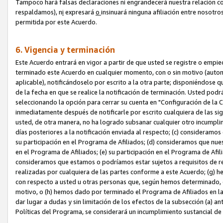
Tampoco hará falsas declaraciones ni engrandecerá nuestra relación co
respaldamos), n
i
expresará
o
insinuará ninguna afiliación entre nosotr
permitida por este Acuerdo.
6. Vigencia y terminación
Este Acuerdo entrará en vigor a partir de que usted se registre o empi
terminado este Acuerdo en cualquier momento, con o sin motivo (automát
aplicable), notificándoselo por escrito a la otra parte; disponiéndose q
de la fecha en que se realice la notificación de terminación. Usted podrá
seleccionando la opción para cerrar su cuenta en "Configuración de l
inmediatamente después de notificarle por escrito cualquiera de las sigu
usted, de otra manera, no ha logrado subsanar cualquier otro incumpli
días posteriores a la notificación enviada al respecto; (c) consideram
su participación en el Programa de Afiliados; (d) consideramos que nue
en el Programa de Afiliados; (e) su participación en el Programa de Afil
consideramos que estamos o podríamos estar sujetos a requisitos de re
realizadas por cualquiera de las partes conforme a este Acuerdo; (g)
con respecto a usted u otras personas que, según hemos determinado, e
motivo, o (h) hemos dado por terminado el Programa de Afiliados en l
dar lugar a dudas y sin limitación de los efectos de la subsección (a) a
Políticas del Programa, se considerará un incumplimiento sustancial d