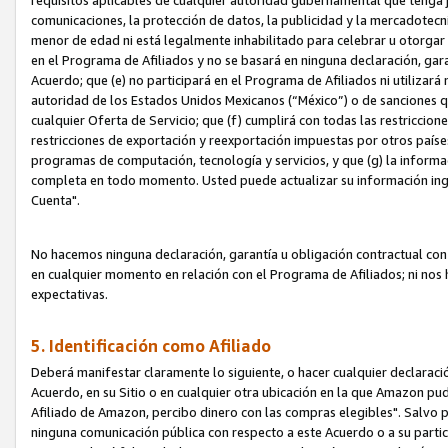
requisitos aplicables de cualquier autoridad gubernamental que tenga j
comunicaciones, la protección de datos, la publicidad y la mercadotecni
menor de edad ni está legalmente inhabilitado para celebrar u otorgar
en el Programa de Afiliados y no se basará en ninguna declaración, ga
Acuerdo; que (e) no participará en el Programa de Afiliados ni utilizará
autoridad de los Estados Unidos Mexicanos (“México”) o de sanciones q
cualquier Oferta de Servicio; que (f) cumplirá con todas las restriccio
restricciones de exportación y reexportación impuestas por otros países
programas de computación, tecnología y servicios, y que (g) la informac
completa en todo momento. Usted puede actualizar su información ingre
Cuenta".
No hacemos ninguna declaración, garantía u obligación contractual con 
en cualquier momento en relación con el Programa de Afiliados; ni no
expectativas.
5. Identificación como Afiliado
Deberá manifestar claramente lo siguiente, o hacer cualquier declarac
Acuerdo, en su Sitio o en cualquier otra ubicación en la que Amazon pu
Afiliado de Amazon, percibo dinero con las compras elegibles". Salvo po
ninguna comunicación pública con respecto a este Acuerdo o a su partici