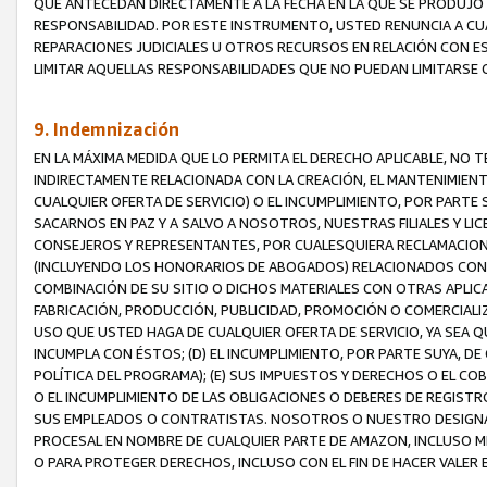
QUE ANTECEDAN DIRECTAMENTE A LA FECHA EN LA QUE SE PRODUJO 
RESPONSABILIDAD. POR ESTE INSTRUMENTO, USTED RENUNCIA A CU
REPARACIONES JUDICIALES U OTROS RECURSOS EN RELACIÓN CON E
LIMITAR AQUELLAS RESPONSABILIDADES QUE NO PUEDAN LIMITARSE 
9. Indemnización
EN LA MÁXIMA MEDIDA QUE LO PERMITA EL DERECHO APLICABLE, N
INDIRECTAMENTE RELACIONADA CON LA CREACIÓN, EL MANTENIMIENT
CUALQUIER OFERTA DE SERVICIO) O EL INCUMPLIMIENTO, POR PARTE
SACARNOS EN PAZ Y A SALVO A NOSOTROS, NUESTRAS FILIALES Y L
CONSEJEROS Y REPRESENTANTES, POR CUALESQUIERA RECLAMACIONE
(INCLUYENDO LOS HONORARIOS DE ABOGADOS) RELACIONADOS CON (A
COMBINACIÓN DE SU SITIO O DICHOS MATERIALES CON OTRAS APLICA
FABRICACIÓN, PRODUCCIÓN, PUBLICIDAD, PROMOCIÓN O COMERCIALIZA
USO QUE USTED HAGA DE CUALQUIER OFERTA DE SERVICIO, YA SEA 
INCUMPLA CON ÉSTOS; (D) EL INCUMPLIMIENTO, POR PARTE SUYA, 
POLÍTICA DEL PROGRAMA); (E) SUS IMPUESTOS Y DERECHOS O EL CO
O EL INCUMPLIMIENTO DE LAS OBLIGACIONES O DEBERES DE REGISTR
SUS EMPLEADOS O CONTRATISTAS. NOSOTROS O NUESTRO DESIGNA
PROCESAL EN NOMBRE DE CUALQUIER PARTE DE AMAZON, INCLUSO M
O PARA PROTEGER DERECHOS, INCLUSO CON EL FIN DE HACER VALER 