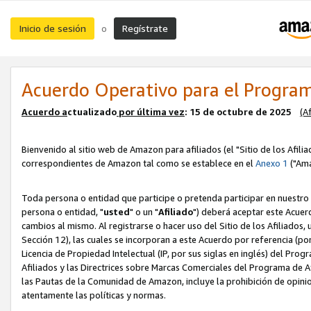
Inicio de sesión
Regístrate
o
Acuerdo Operativo para el Program
Acuerdo a
ctualizado
por ú
l
tima vez
: 15 de octubre de 2025
(A
Bienvenido al sitio web de Amazon para afiliados (el "Sitio de los Afili
correspondientes de Amazon tal como se establece en el
Anexo 1
("Ama
Toda persona o entidad que participe o pretenda participar en nuestro
persona o entidad, "
usted
" o un "
Afiliado
") deberá aceptar este Acuer
cambios al mismo. Al registrarse o hacer uso del Sitio de los Afiliados
Sección 12), las cuales se incorporan a este Acuerdo por referencia (po
Licencia de Propiedad Intelectual (IP, por sus siglas en inglés) del Pr
Afiliados y las Directrices sobre Marcas Comerciales del Programa de A
las Pautas de la Comunidad de Amazon, incluye la prohibición de opinio
atentamente las políticas y normas.