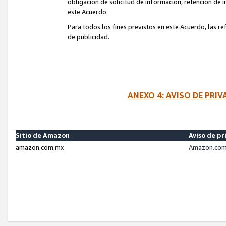
obligación de solicitud de información, retención de
este Acuerdo.
Para todos los fines previstos en este Acuerdo, las r
de publicidad.
ANEXO 4: AVISO DE PRI
Sitio de Amazon
Aviso de pr
amazon.com.mx
Amazon.com.