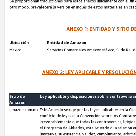
Se proporcionan traducciones para estos anexos únicamente con el fin de
otro modo, prevalecerá la versión en inglés de estos materiales en cas
ANEXO 1: ENTIDAD Y SITIO
Ubicación
Entidad de Amazon
Mexico
Servicios Comerciales Amazon México, S. de R.L. de
ANEXO 2: LEY APLICABLE Y RESOLUCI
Sitio de
Ley aplicable y disposiciones sobre controversia
Amazon
amazon.com.mx
Este Acuerdo se rige por las leyes aplicables en la Ci
conflicto de leyes o la Convención sobre los Contrat
irrevocablemente que todas las controversias, litigio
el Programa de Afiliados, este Acuerdo o la relación 
limitativa, su existencia, validez, cumplimiento, arbit