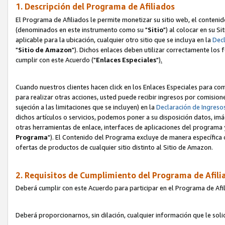
1. Descripción del Programa de Afiliados
El Programa de Afiliados le permite monetizar su sitio web, el contenid
(denominados en este instrumento como su "
Sitio
") al colocar en su Si
aplicable para la ubicación, cualquier otro sitio que se incluya en la
Decl
"
Sitio de Amazon
"). Dichos enlaces deben utilizar correctamente los 
cumplir con este Acuerdo ("
Enlaces
Especiales
")
.
Cuando nuestros clientes hacen click en los Enlaces Especiales para com
para realizar otras acciones, usted puede recibir ingresos por comisio
sujeción a las limitaciones que se incluyen) en la
Declaración de Ingreso
dichos artículos o servicios, podemos poner a su disposición datos, im
otras herramientas de enlace, interfaces de aplicaciones del programa 
Programa
"). El Contenido del Programa excluye de manera específica 
ofertas de productos de cualquier sitio distinto al Sitio de Amazon.
2. Requisitos de Cumplimiento del Programa de Afili
Deberá cumplir con este Acuerdo para participar en el Programa de Afil
Deberá proporcionarnos, sin dilación, cualquier información que le sol