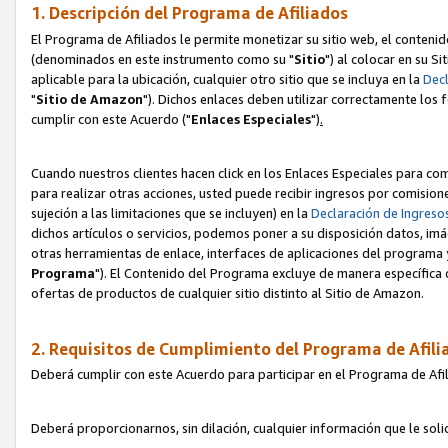
1. Descripción del Programa de Afiliados
El Programa de Afiliados le permite monetizar su sitio web, el contenid
(denominados en este instrumento como su "
Sitio
") al colocar en su Si
aplicable para la ubicación, cualquier otro sitio que se incluya en la
Decl
"
Sitio de Amazon
"). Dichos enlaces deben utilizar correctamente los 
cumplir con este Acuerdo ("
Enlaces
Especiales
")
.
Cuando nuestros clientes hacen click en los Enlaces Especiales para com
para realizar otras acciones, usted puede recibir ingresos por comisio
sujeción a las limitaciones que se incluyen) en la
Declaración de Ingreso
dichos artículos o servicios, podemos poner a su disposición datos, im
otras herramientas de enlace, interfaces de aplicaciones del programa 
Programa
"). El Contenido del Programa excluye de manera específica 
ofertas de productos de cualquier sitio distinto al Sitio de Amazon.
2. Requisitos de Cumplimiento del Programa de Afili
Deberá cumplir con este Acuerdo para participar en el Programa de Afil
Deberá proporcionarnos, sin dilación, cualquier información que le sol