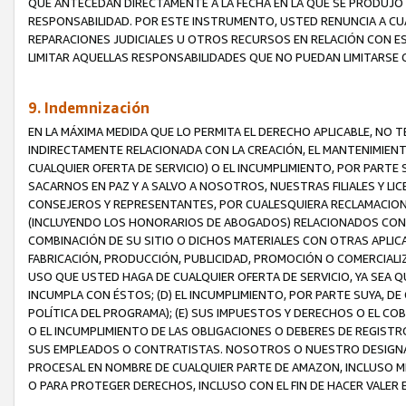
QUE ANTECEDAN DIRECTAMENTE A LA FECHA EN LA QUE SE PRODUJO 
RESPONSABILIDAD. POR ESTE INSTRUMENTO, USTED RENUNCIA A CU
REPARACIONES JUDICIALES U OTROS RECURSOS EN RELACIÓN CON E
LIMITAR AQUELLAS RESPONSABILIDADES QUE NO PUEDAN LIMITARSE 
9. Indemnización
EN LA MÁXIMA MEDIDA QUE LO PERMITA EL DERECHO APLICABLE, N
INDIRECTAMENTE RELACIONADA CON LA CREACIÓN, EL MANTENIMIENT
CUALQUIER OFERTA DE SERVICIO) O EL INCUMPLIMIENTO, POR PARTE
SACARNOS EN PAZ Y A SALVO A NOSOTROS, NUESTRAS FILIALES Y L
CONSEJEROS Y REPRESENTANTES, POR CUALESQUIERA RECLAMACIONE
(INCLUYENDO LOS HONORARIOS DE ABOGADOS) RELACIONADOS CON (A
COMBINACIÓN DE SU SITIO O DICHOS MATERIALES CON OTRAS APLICA
FABRICACIÓN, PRODUCCIÓN, PUBLICIDAD, PROMOCIÓN O COMERCIALIZA
USO QUE USTED HAGA DE CUALQUIER OFERTA DE SERVICIO, YA SEA 
INCUMPLA CON ÉSTOS; (D) EL INCUMPLIMIENTO, POR PARTE SUYA, 
POLÍTICA DEL PROGRAMA); (E) SUS IMPUESTOS Y DERECHOS O EL CO
O EL INCUMPLIMIENTO DE LAS OBLIGACIONES O DEBERES DE REGISTR
SUS EMPLEADOS O CONTRATISTAS. NOSOTROS O NUESTRO DESIGNA
PROCESAL EN NOMBRE DE CUALQUIER PARTE DE AMAZON, INCLUSO M
O PARA PROTEGER DERECHOS, INCLUSO CON EL FIN DE HACER VALER 