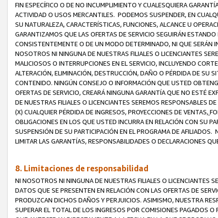
FIN ESPECÍFICO O DE NO INCUMPLIMIENTO Y CUALESQUIERA GARANTÍ
ACTIVIDAD O USOS MERCANTILES. PODEMOS SUSPENDER, EN CUALQU
SU NATURALEZA, CARACTERÍSTICAS, FUNCIONES, ALCANCE U OPERACI
GARANTIZAMOS QUE LAS OFERTAS DE SERVICIO SEGUIRÁN ESTANDO 
CONSISTENTEMENTE O DE UN MODO DETERMINADO, NI QUE SERÁN IN
NOSOTROS NI NINGUNA DE NUESTRAS FILIALES O LICENCIANTES SER
MALICIOSOS O INTERRUPCIONES EN EL SERVICIO, INCLUYENDO CORTES
ALTERACIÓN, ELIMINACIÓN, DESTRUCCIÓN, DAÑO O PÉRDIDA DE SU S
CONTENIDO. NINGÚN CONSEJO O INFORMACIÓN QUE USTED OBTENGA
OFERTAS DE SERVICIO, CREARÁ NINGUNA GARANTÍA QUE NO ESTÉ E
DE NUESTRAS FILIALES O LICENCIANTES SEREMOS RESPONSABLES D
(X) CUALQUIER PÉRDIDA DE INGRESOS, PROYECCIONES DE VENTAS,
FO
OBLIGACIONES EN LOS QUE USTED INCURRA EN RELACIÓN CON SU PART
SUSPENSIÓN DE SU PARTICIPACIÓN EN EL PROGRAMA DE AFILIADOS.
LIMITAR LAS GARANTÍAS, RESPONSABILIDADES O DECLARACIONES QU
8. Limitaciones de responsabilidad
NI NOSOTROS NI NINGUNA DE NUESTRAS FILIALES O LICENCIANTES
DATOS QUE SE PRESENTEN EN RELACIÓN CON LAS OFERTAS DE SERVIC
PRODUZCAN DICHOS DAÑOS Y PERJUICIOS. ASIMISMO, NUESTRA RESP
SUPERAR EL TOTAL DE LOS INGRESOS POR COMISIONES PAGADOS O