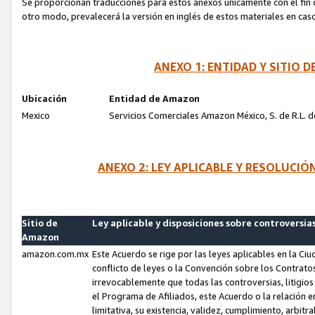
Se proporcionan traducciones para estos anexos únicamente con el fin de
otro modo, prevalecerá la versión en inglés de estos materiales en cas
ANEXO 1: ENTIDAD Y SITIO
Ubicación
Entidad de Amazon
Mexico
Servicios Comerciales Amazon México, S. de R.L. de
ANEXO 2: LEY APLICABLE Y RESOLUCI
Sitio de
Ley aplicable y disposiciones sobre controversia
Amazon
amazon.com.mx
Este Acuerdo se rige por las leyes aplicables en la Ci
conflicto de leyes o la Convención sobre los Contrat
irrevocablemente que todas las controversias, litigio
el Programa de Afiliados, este Acuerdo o la relación 
limitativa, su existencia, validez, cumplimiento, arbit