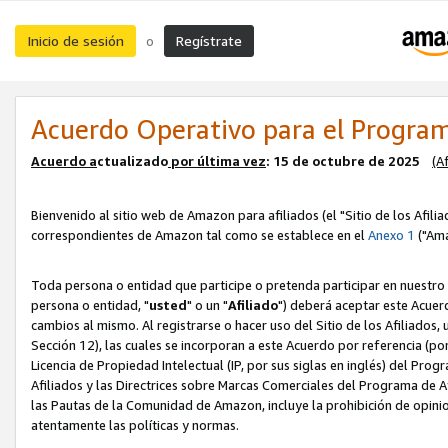
Inicio de sesión
Regístrate
o
Acuerdo Operativo para el Program
Acuerdo a
ctualizado
por ú
l
tima vez
: 15 de octubre de 2025
(A
Bienvenido al sitio web de Amazon para afiliados (el "Sitio de los Afili
correspondientes de Amazon tal como se establece en el
Anexo 1
("Ama
Toda persona o entidad que participe o pretenda participar en nuestro
persona o entidad, "
usted
" o un "
Afiliado
") deberá aceptar este Acuer
cambios al mismo. Al registrarse o hacer uso del Sitio de los Afiliados
Sección 12), las cuales se incorporan a este Acuerdo por referencia (po
Licencia de Propiedad Intelectual (IP, por sus siglas en inglés) del Pr
Afiliados y las Directrices sobre Marcas Comerciales del Programa de A
las Pautas de la Comunidad de Amazon, incluye la prohibición de opinio
atentamente las políticas y normas.