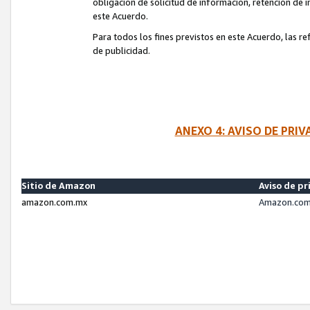
obligación de solicitud de información, retención de
este Acuerdo.
Para todos los fines previstos en este Acuerdo, las r
de publicidad.
ANEXO 4: AVISO DE PRI
Sitio de Amazon
Aviso de pr
amazon.com.mx
Amazon.com.