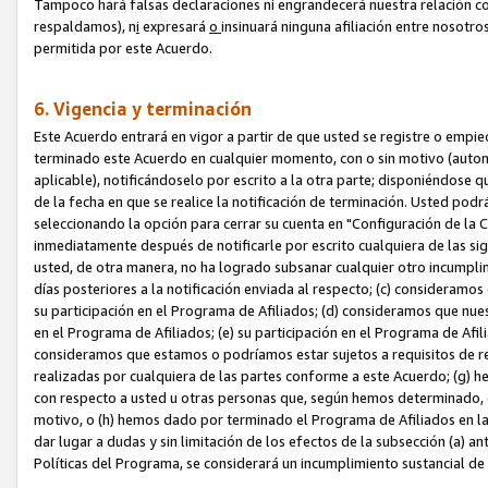
Tampoco hará falsas declaraciones ni engrandecerá nuestra relación co
respaldamos), n
i
expresará
o
insinuará ninguna afiliación entre nosotr
permitida por este Acuerdo.
6. Vigencia y terminación
Este Acuerdo entrará en vigor a partir de que usted se registre o empi
terminado este Acuerdo en cualquier momento, con o sin motivo (automát
aplicable), notificándoselo por escrito a la otra parte; disponiéndose q
de la fecha en que se realice la notificación de terminación. Usted podrá
seleccionando la opción para cerrar su cuenta en "Configuración de l
inmediatamente después de notificarle por escrito cualquiera de las sigu
usted, de otra manera, no ha logrado subsanar cualquier otro incumpli
días posteriores a la notificación enviada al respecto; (c) consideram
su participación en el Programa de Afiliados; (d) consideramos que nue
en el Programa de Afiliados; (e) su participación en el Programa de Afil
consideramos que estamos o podríamos estar sujetos a requisitos de re
realizadas por cualquiera de las partes conforme a este Acuerdo; (g)
con respecto a usted u otras personas que, según hemos determinado, e
motivo, o (h) hemos dado por terminado el Programa de Afiliados en l
dar lugar a dudas y sin limitación de los efectos de la subsección (a) a
Políticas del Programa, se considerará un incumplimiento sustancial d