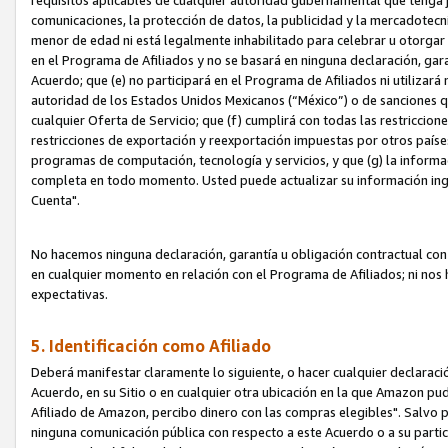
requisitos aplicables de cualquier autoridad gubernamental que tenga j
comunicaciones, la protección de datos, la publicidad y la mercadotecni
menor de edad ni está legalmente inhabilitado para celebrar u otorgar
en el Programa de Afiliados y no se basará en ninguna declaración, ga
Acuerdo; que (e) no participará en el Programa de Afiliados ni utilizará
autoridad de los Estados Unidos Mexicanos (“México”) o de sanciones q
cualquier Oferta de Servicio; que (f) cumplirá con todas las restriccio
restricciones de exportación y reexportación impuestas por otros países
programas de computación, tecnología y servicios, y que (g) la informac
completa en todo momento. Usted puede actualizar su información ingre
Cuenta".
No hacemos ninguna declaración, garantía u obligación contractual con 
en cualquier momento en relación con el Programa de Afiliados; ni no
expectativas.
5. Identificación como Afiliado
Deberá manifestar claramente lo siguiente, o hacer cualquier declarac
Acuerdo, en su Sitio o en cualquier otra ubicación en la que Amazon pu
Afiliado de Amazon, percibo dinero con las compras elegibles". Salvo po
ninguna comunicación pública con respecto a este Acuerdo o a su partici