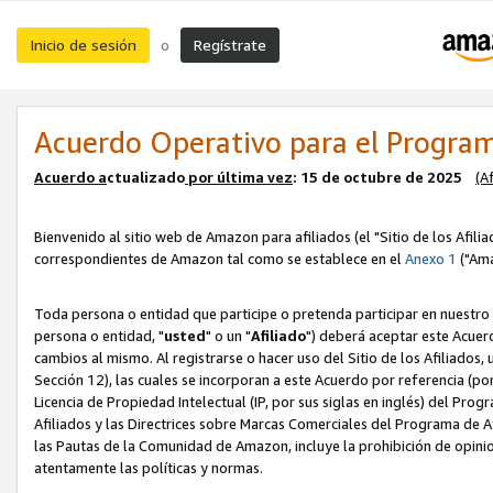
Inicio de sesión
Regístrate
o
Acuerdo Operativo para el Program
Acuerdo a
ctualizado
por ú
l
tima vez
: 15 de octubre de 2025
(A
Bienvenido al sitio web de Amazon para afiliados (el "Sitio de los Afili
correspondientes de Amazon tal como se establece en el
Anexo 1
("Ama
Toda persona o entidad que participe o pretenda participar en nuestro
persona o entidad, "
usted
" o un "
Afiliado
") deberá aceptar este Acuer
cambios al mismo. Al registrarse o hacer uso del Sitio de los Afiliados
Sección 12), las cuales se incorporan a este Acuerdo por referencia (po
Licencia de Propiedad Intelectual (IP, por sus siglas en inglés) del Pr
Afiliados y las Directrices sobre Marcas Comerciales del Programa de A
las Pautas de la Comunidad de Amazon, incluye la prohibición de opinio
atentamente las políticas y normas.