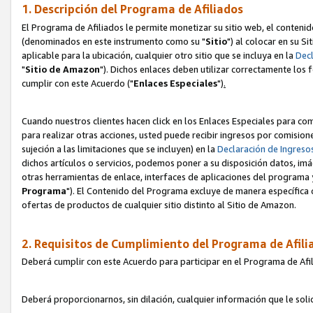
1. Descripción del Programa de Afiliados
El Programa de Afiliados le permite monetizar su sitio web, el contenid
(denominados en este instrumento como su "
Sitio
") al colocar en su Si
aplicable para la ubicación, cualquier otro sitio que se incluya en la
Decl
"
Sitio de Amazon
"). Dichos enlaces deben utilizar correctamente los 
cumplir con este Acuerdo ("
Enlaces
Especiales
")
.
Cuando nuestros clientes hacen click en los Enlaces Especiales para com
para realizar otras acciones, usted puede recibir ingresos por comisio
sujeción a las limitaciones que se incluyen) en la
Declaración de Ingreso
dichos artículos o servicios, podemos poner a su disposición datos, im
otras herramientas de enlace, interfaces de aplicaciones del programa 
Programa
"). El Contenido del Programa excluye de manera específica 
ofertas de productos de cualquier sitio distinto al Sitio de Amazon.
2. Requisitos de Cumplimiento del Programa de Afili
Deberá cumplir con este Acuerdo para participar en el Programa de Afil
Deberá proporcionarnos, sin dilación, cualquier información que le sol