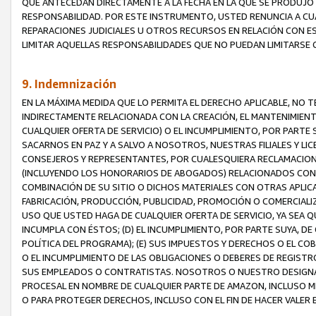
QUE ANTECEDAN DIRECTAMENTE A LA FECHA EN LA QUE SE PRODUJO 
RESPONSABILIDAD. POR ESTE INSTRUMENTO, USTED RENUNCIA A CU
REPARACIONES JUDICIALES U OTROS RECURSOS EN RELACIÓN CON E
LIMITAR AQUELLAS RESPONSABILIDADES QUE NO PUEDAN LIMITARSE 
9. Indemnización
EN LA MÁXIMA MEDIDA QUE LO PERMITA EL DERECHO APLICABLE, N
INDIRECTAMENTE RELACIONADA CON LA CREACIÓN, EL MANTENIMIENT
CUALQUIER OFERTA DE SERVICIO) O EL INCUMPLIMIENTO, POR PARTE
SACARNOS EN PAZ Y A SALVO A NOSOTROS, NUESTRAS FILIALES Y L
CONSEJEROS Y REPRESENTANTES, POR CUALESQUIERA RECLAMACIONE
(INCLUYENDO LOS HONORARIOS DE ABOGADOS) RELACIONADOS CON (A
COMBINACIÓN DE SU SITIO O DICHOS MATERIALES CON OTRAS APLICA
FABRICACIÓN, PRODUCCIÓN, PUBLICIDAD, PROMOCIÓN O COMERCIALIZA
USO QUE USTED HAGA DE CUALQUIER OFERTA DE SERVICIO, YA SEA 
INCUMPLA CON ÉSTOS; (D) EL INCUMPLIMIENTO, POR PARTE SUYA, 
POLÍTICA DEL PROGRAMA); (E) SUS IMPUESTOS Y DERECHOS O EL CO
O EL INCUMPLIMIENTO DE LAS OBLIGACIONES O DEBERES DE REGISTR
SUS EMPLEADOS O CONTRATISTAS. NOSOTROS O NUESTRO DESIGNA
PROCESAL EN NOMBRE DE CUALQUIER PARTE DE AMAZON, INCLUSO M
O PARA PROTEGER DERECHOS, INCLUSO CON EL FIN DE HACER VALER 