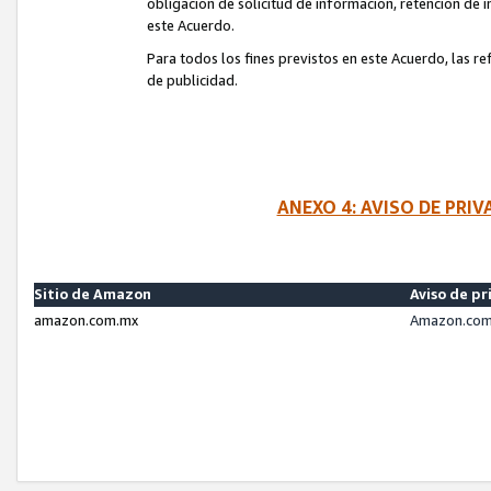
obligación de solicitud de información, retención de
este Acuerdo.
Para todos los fines previstos en este Acuerdo, las r
de publicidad.
ANEXO 4: AVISO DE PRI
Sitio de Amazon
Aviso de pr
amazon.com.mx
Amazon.com.