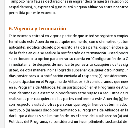
Tampoco hará falsas declaraciones ni engrandecerá nuestra relación co
respaldamos), n
i
expresará
o
insinuará ninguna afiliación entre nosotr
permitida por este Acuerdo.
6. Vigencia y terminación
Este Acuerdo entrará en vigor a partir de que usted se registre o empi
terminado este Acuerdo en cualquier momento, con o sin motivo (automát
aplicable), notificándoselo por escrito a la otra parte; disponiéndose q
de la fecha en que se realice la notificación de terminación. Usted podrá
seleccionando la opción para cerrar su cuenta en "Configuración de l
inmediatamente después de notificarle por escrito cualquiera de las sigu
usted, de otra manera, no ha logrado subsanar cualquier otro incumpli
días posteriores a la notificación enviada al respecto; (c) consideram
su participación en el Programa de Afiliados; (d) consideramos que nue
en el Programa de Afiliados; (e) su participación en el Programa de Afil
consideramos que estamos o podríamos estar sujetos a requisitos de re
realizadas por cualquiera de las partes conforme a este Acuerdo; (g)
con respecto a usted u otras personas que, según hemos determinado, e
motivo, o (h) hemos dado por terminado el Programa de Afiliados en l
dar lugar a dudas y sin limitación de los efectos de la subsección (a) a
Políticas del Programa, se considerará un incumplimiento sustancial d