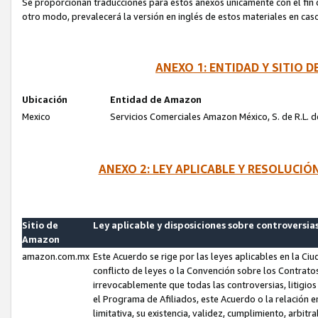
Se proporcionan traducciones para estos anexos únicamente con el fin de
otro modo, prevalecerá la versión en inglés de estos materiales en cas
ANEXO 1: ENTIDAD Y SITIO
Ubicación
Entidad de Amazon
Mexico
Servicios Comerciales Amazon México, S. de R.L. de
ANEXO 2: LEY APLICABLE Y RESOLUCI
Sitio de
Ley aplicable y disposiciones sobre controversia
Amazon
amazon.com.mx
Este Acuerdo se rige por las leyes aplicables en la Ci
conflicto de leyes o la Convención sobre los Contrat
irrevocablemente que todas las controversias, litigio
el Programa de Afiliados, este Acuerdo o la relación 
limitativa, su existencia, validez, cumplimiento, arbit