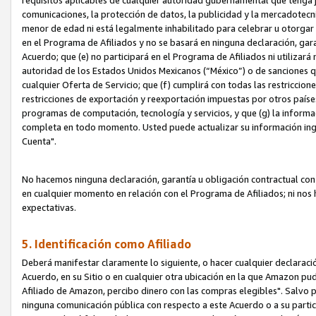
requisitos aplicables de cualquier autoridad gubernamental que tenga j
comunicaciones, la protección de datos, la publicidad y la mercadotecni
menor de edad ni está legalmente inhabilitado para celebrar u otorgar
en el Programa de Afiliados y no se basará en ninguna declaración, ga
Acuerdo; que (e) no participará en el Programa de Afiliados ni utilizará
autoridad de los Estados Unidos Mexicanos (“México”) o de sanciones q
cualquier Oferta de Servicio; que (f) cumplirá con todas las restriccio
restricciones de exportación y reexportación impuestas por otros países
programas de computación, tecnología y servicios, y que (g) la informac
completa en todo momento. Usted puede actualizar su información ingre
Cuenta".
No hacemos ninguna declaración, garantía u obligación contractual con 
en cualquier momento en relación con el Programa de Afiliados; ni no
expectativas.
5. Identificación como Afiliado
Deberá manifestar claramente lo siguiente, o hacer cualquier declarac
Acuerdo, en su Sitio o en cualquier otra ubicación en la que Amazon pu
Afiliado de Amazon, percibo dinero con las compras elegibles". Salvo po
ninguna comunicación pública con respecto a este Acuerdo o a su partici