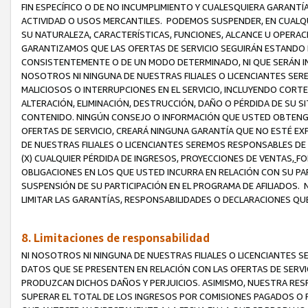
FIN ESPECÍFICO O DE NO INCUMPLIMIENTO Y CUALESQUIERA GARANTÍ
ACTIVIDAD O USOS MERCANTILES. PODEMOS SUSPENDER, EN CUALQU
SU NATURALEZA, CARACTERÍSTICAS, FUNCIONES, ALCANCE U OPERACI
GARANTIZAMOS QUE LAS OFERTAS DE SERVICIO SEGUIRÁN ESTANDO 
CONSISTENTEMENTE O DE UN MODO DETERMINADO, NI QUE SERÁN IN
NOSOTROS NI NINGUNA DE NUESTRAS FILIALES O LICENCIANTES SER
MALICIOSOS O INTERRUPCIONES EN EL SERVICIO, INCLUYENDO CORTES
ALTERACIÓN, ELIMINACIÓN, DESTRUCCIÓN, DAÑO O PÉRDIDA DE SU S
CONTENIDO. NINGÚN CONSEJO O INFORMACIÓN QUE USTED OBTENGA
OFERTAS DE SERVICIO, CREARÁ NINGUNA GARANTÍA QUE NO ESTÉ E
DE NUESTRAS FILIALES O LICENCIANTES SEREMOS RESPONSABLES D
(X) CUALQUIER PÉRDIDA DE INGRESOS, PROYECCIONES DE VENTAS,
FO
OBLIGACIONES EN LOS QUE USTED INCURRA EN RELACIÓN CON SU PART
SUSPENSIÓN DE SU PARTICIPACIÓN EN EL PROGRAMA DE AFILIADOS.
LIMITAR LAS GARANTÍAS, RESPONSABILIDADES O DECLARACIONES QU
8. Limitaciones de responsabilidad
NI NOSOTROS NI NINGUNA DE NUESTRAS FILIALES O LICENCIANTES
DATOS QUE SE PRESENTEN EN RELACIÓN CON LAS OFERTAS DE SERVIC
PRODUZCAN DICHOS DAÑOS Y PERJUICIOS. ASIMISMO, NUESTRA RESP
SUPERAR EL TOTAL DE LOS INGRESOS POR COMISIONES PAGADOS O