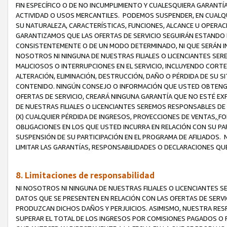
FIN ESPECÍFICO O DE NO INCUMPLIMIENTO Y CUALESQUIERA GARANTÍ
ACTIVIDAD O USOS MERCANTILES. PODEMOS SUSPENDER, EN CUALQU
SU NATURALEZA, CARACTERÍSTICAS, FUNCIONES, ALCANCE U OPERACI
GARANTIZAMOS QUE LAS OFERTAS DE SERVICIO SEGUIRÁN ESTANDO 
CONSISTENTEMENTE O DE UN MODO DETERMINADO, NI QUE SERÁN IN
NOSOTROS NI NINGUNA DE NUESTRAS FILIALES O LICENCIANTES SER
MALICIOSOS O INTERRUPCIONES EN EL SERVICIO, INCLUYENDO CORTES
ALTERACIÓN, ELIMINACIÓN, DESTRUCCIÓN, DAÑO O PÉRDIDA DE SU S
CONTENIDO. NINGÚN CONSEJO O INFORMACIÓN QUE USTED OBTENGA
OFERTAS DE SERVICIO, CREARÁ NINGUNA GARANTÍA QUE NO ESTÉ E
DE NUESTRAS FILIALES O LICENCIANTES SEREMOS RESPONSABLES D
(X) CUALQUIER PÉRDIDA DE INGRESOS, PROYECCIONES DE VENTAS,
FO
OBLIGACIONES EN LOS QUE USTED INCURRA EN RELACIÓN CON SU PART
SUSPENSIÓN DE SU PARTICIPACIÓN EN EL PROGRAMA DE AFILIADOS.
LIMITAR LAS GARANTÍAS, RESPONSABILIDADES O DECLARACIONES QU
8. Limitaciones de responsabilidad
NI NOSOTROS NI NINGUNA DE NUESTRAS FILIALES O LICENCIANTES
DATOS QUE SE PRESENTEN EN RELACIÓN CON LAS OFERTAS DE SERVIC
PRODUZCAN DICHOS DAÑOS Y PERJUICIOS. ASIMISMO, NUESTRA RESP
SUPERAR EL TOTAL DE LOS INGRESOS POR COMISIONES PAGADOS O