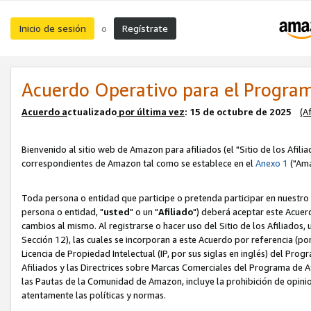
Inicio de sesión
Regístrate
o
Acuerdo Operativo para el Program
Acuerdo a
ctualizado
por ú
l
tima vez
: 15 de octubre de 2025
(A
Bienvenido al sitio web de Amazon para afiliados (el "Sitio de los Afili
correspondientes de Amazon tal como se establece en el
Anexo 1
("Ama
Toda persona o entidad que participe o pretenda participar en nuestro
persona o entidad, "
usted
" o un "
Afiliado
") deberá aceptar este Acuer
cambios al mismo. Al registrarse o hacer uso del Sitio de los Afiliados
Sección 12), las cuales se incorporan a este Acuerdo por referencia (po
Licencia de Propiedad Intelectual (IP, por sus siglas en inglés) del Pr
Afiliados y las Directrices sobre Marcas Comerciales del Programa de A
las Pautas de la Comunidad de Amazon, incluye la prohibición de opinio
atentamente las políticas y normas.