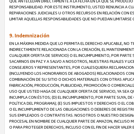
QUE ANTECEDAN DIRECTAMENTE A LA FECHA EN LA QUE SE PRODUJO 
RESPONSABILIDAD. POR ESTE INSTRUMENTO, USTED RENUNCIA A CU
REPARACIONES JUDICIALES U OTROS RECURSOS EN RELACIÓN CON E
LIMITAR AQUELLAS RESPONSABILIDADES QUE NO PUEDAN LIMITARSE 
9. Indemnización
EN LA MÁXIMA MEDIDA QUE LO PERMITA EL DERECHO APLICABLE, N
INDIRECTAMENTE RELACIONADA CON LA CREACIÓN, EL MANTENIMIENT
CUALQUIER OFERTA DE SERVICIO) O EL INCUMPLIMIENTO, POR PARTE
SACARNOS EN PAZ Y A SALVO A NOSOTROS, NUESTRAS FILIALES Y L
CONSEJEROS Y REPRESENTANTES, POR CUALESQUIERA RECLAMACIONE
(INCLUYENDO LOS HONORARIOS DE ABOGADOS) RELACIONADOS CON (A
COMBINACIÓN DE SU SITIO O DICHOS MATERIALES CON OTRAS APLICA
FABRICACIÓN, PRODUCCIÓN, PUBLICIDAD, PROMOCIÓN O COMERCIALIZA
USO QUE USTED HAGA DE CUALQUIER OFERTA DE SERVICIO, YA SEA 
INCUMPLA CON ÉSTOS; (D) EL INCUMPLIMIENTO, POR PARTE SUYA, 
POLÍTICA DEL PROGRAMA); (E) SUS IMPUESTOS Y DERECHOS O EL CO
O EL INCUMPLIMIENTO DE LAS OBLIGACIONES O DEBERES DE REGISTR
SUS EMPLEADOS O CONTRATISTAS. NOSOTROS O NUESTRO DESIGNA
PROCESAL EN NOMBRE DE CUALQUIER PARTE DE AMAZON, INCLUSO M
O PARA PROTEGER DERECHOS, INCLUSO CON EL FIN DE HACER VALER 