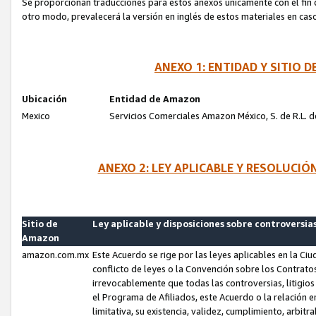
Se proporcionan traducciones para estos anexos únicamente con el fin de
otro modo, prevalecerá la versión en inglés de estos materiales en cas
ANEXO 1: ENTIDAD Y SITIO
Ubicación
Entidad de Amazon
Mexico
Servicios Comerciales Amazon México, S. de R.L. de
ANEXO 2: LEY APLICABLE Y RESOLUCI
Sitio de
Ley aplicable y disposiciones sobre controversia
Amazon
amazon.com.mx
Este Acuerdo se rige por las leyes aplicables en la Ci
conflicto de leyes o la Convención sobre los Contrat
irrevocablemente que todas las controversias, litigio
el Programa de Afiliados, este Acuerdo o la relación 
limitativa, su existencia, validez, cumplimiento, arbit