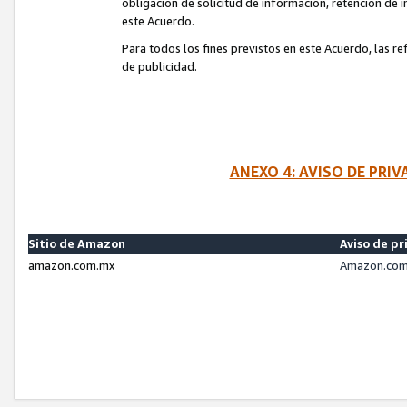
obligación de solicitud de información, retención de
este Acuerdo.
Para todos los fines previstos en este Acuerdo, las r
de publicidad.
ANEXO 4: AVISO DE PRI
Sitio de Amazon
Aviso de pr
amazon.com.mx
Amazon.com.