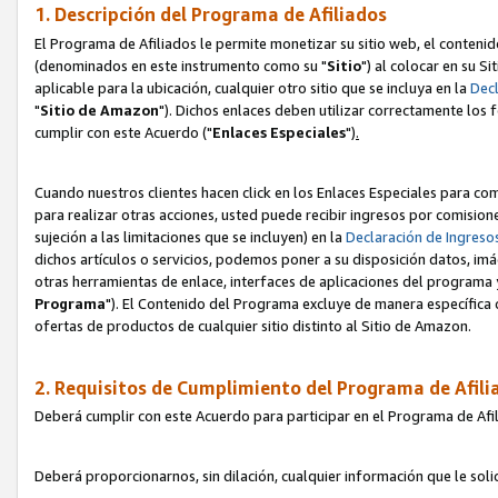
1. Descripción del Programa de Afiliados
El Programa de Afiliados le permite monetizar su sitio web, el contenid
(denominados en este instrumento como su "
Sitio
") al colocar en su Si
aplicable para la ubicación, cualquier otro sitio que se incluya en la
Decl
"
Sitio de Amazon
"). Dichos enlaces deben utilizar correctamente los 
cumplir con este Acuerdo ("
Enlaces
Especiales
")
.
Cuando nuestros clientes hacen click en los Enlaces Especiales para com
para realizar otras acciones, usted puede recibir ingresos por comisio
sujeción a las limitaciones que se incluyen) en la
Declaración de Ingreso
dichos artículos o servicios, podemos poner a su disposición datos, im
otras herramientas de enlace, interfaces de aplicaciones del programa 
Programa
"). El Contenido del Programa excluye de manera específica 
ofertas de productos de cualquier sitio distinto al Sitio de Amazon.
2. Requisitos de Cumplimiento del Programa de Afili
Deberá cumplir con este Acuerdo para participar en el Programa de Afil
Deberá proporcionarnos, sin dilación, cualquier información que le sol