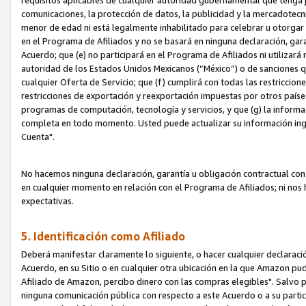
requisitos aplicables de cualquier autoridad gubernamental que tenga j
comunicaciones, la protección de datos, la publicidad y la mercadotecni
menor de edad ni está legalmente inhabilitado para celebrar u otorgar
en el Programa de Afiliados y no se basará en ninguna declaración, ga
Acuerdo; que (e) no participará en el Programa de Afiliados ni utilizará
autoridad de los Estados Unidos Mexicanos (“México”) o de sanciones q
cualquier Oferta de Servicio; que (f) cumplirá con todas las restriccio
restricciones de exportación y reexportación impuestas por otros países
programas de computación, tecnología y servicios, y que (g) la informac
completa en todo momento. Usted puede actualizar su información ingre
Cuenta".
No hacemos ninguna declaración, garantía u obligación contractual con 
en cualquier momento en relación con el Programa de Afiliados; ni no
expectativas.
5. Identificación como Afiliado
Deberá manifestar claramente lo siguiente, o hacer cualquier declarac
Acuerdo, en su Sitio o en cualquier otra ubicación en la que Amazon pu
Afiliado de Amazon, percibo dinero con las compras elegibles". Salvo po
ninguna comunicación pública con respecto a este Acuerdo o a su partici