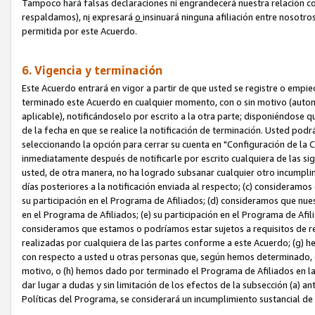
Tampoco hará falsas declaraciones ni engrandecerá nuestra relación co
respaldamos), n
i
expresará
o
insinuará ninguna afiliación entre nosotr
permitida por este Acuerdo.
6. Vigencia y terminación
Este Acuerdo entrará en vigor a partir de que usted se registre o empi
terminado este Acuerdo en cualquier momento, con o sin motivo (automát
aplicable), notificándoselo por escrito a la otra parte; disponiéndose q
de la fecha en que se realice la notificación de terminación. Usted podrá
seleccionando la opción para cerrar su cuenta en "Configuración de l
inmediatamente después de notificarle por escrito cualquiera de las sigu
usted, de otra manera, no ha logrado subsanar cualquier otro incumpli
días posteriores a la notificación enviada al respecto; (c) consideram
su participación en el Programa de Afiliados; (d) consideramos que nue
en el Programa de Afiliados; (e) su participación en el Programa de Afil
consideramos que estamos o podríamos estar sujetos a requisitos de re
realizadas por cualquiera de las partes conforme a este Acuerdo; (g)
con respecto a usted u otras personas que, según hemos determinado, e
motivo, o (h) hemos dado por terminado el Programa de Afiliados en l
dar lugar a dudas y sin limitación de los efectos de la subsección (a) a
Políticas del Programa, se considerará un incumplimiento sustancial d