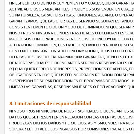
FIN ESPECÍFICO O DE NO INCUMPLIMIENTO Y CUALESQUIERA GARANTÍ
ACTIVIDAD O USOS MERCANTILES. PODEMOS SUSPENDER, EN CUALQU
SU NATURALEZA, CARACTERÍSTICAS, FUNCIONES, ALCANCE U OPERACI
GARANTIZAMOS QUE LAS OFERTAS DE SERVICIO SEGUIRÁN ESTANDO 
CONSISTENTEMENTE O DE UN MODO DETERMINADO, NI QUE SERÁN IN
NOSOTROS NI NINGUNA DE NUESTRAS FILIALES O LICENCIANTES SER
MALICIOSOS O INTERRUPCIONES EN EL SERVICIO, INCLUYENDO CORTES
ALTERACIÓN, ELIMINACIÓN, DESTRUCCIÓN, DAÑO O PÉRDIDA DE SU S
CONTENIDO. NINGÚN CONSEJO O INFORMACIÓN QUE USTED OBTENGA
OFERTAS DE SERVICIO, CREARÁ NINGUNA GARANTÍA QUE NO ESTÉ E
DE NUESTRAS FILIALES O LICENCIANTES SEREMOS RESPONSABLES D
(X) CUALQUIER PÉRDIDA DE INGRESOS, PROYECCIONES DE VENTAS,
FO
OBLIGACIONES EN LOS QUE USTED INCURRA EN RELACIÓN CON SU PART
SUSPENSIÓN DE SU PARTICIPACIÓN EN EL PROGRAMA DE AFILIADOS.
LIMITAR LAS GARANTÍAS, RESPONSABILIDADES O DECLARACIONES QU
8. Limitaciones de responsabilidad
NI NOSOTROS NI NINGUNA DE NUESTRAS FILIALES O LICENCIANTES
DATOS QUE SE PRESENTEN EN RELACIÓN CON LAS OFERTAS DE SERVIC
PRODUZCAN DICHOS DAÑOS Y PERJUICIOS. ASIMISMO, NUESTRA RESP
SUPERAR EL TOTAL DE LOS INGRESOS POR COMISIONES PAGADOS O