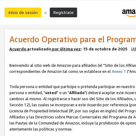
Inicio de sesión
Regístrate
o
Acuerdo Operativo para el Program
Acuerdo a
ctualizado
por ú
l
tima vez
: 15 de octubre de 2025
(A
Bienvenido al sitio web de Amazon para afiliados (el "Sitio de los Afili
correspondientes de Amazon tal como se establece en el
Anexo 1
("Ama
Toda persona o entidad que participe o pretenda participar en nuestro
persona o entidad, "
usted
" o un "
Afiliado
") deberá aceptar este Acuer
cambios al mismo. Al registrarse o hacer uso del Sitio de los Afiliados
Sección 12), las cuales se incorporan a este Acuerdo por referencia (po
Licencia de Propiedad Intelectual (IP, por sus siglas en inglés) del Pr
Afiliados y las Directrices sobre Marcas Comerciales del Programa de A
las Pautas de la Comunidad de Amazon, incluye la prohibición de opinio
atentamente las políticas y normas.