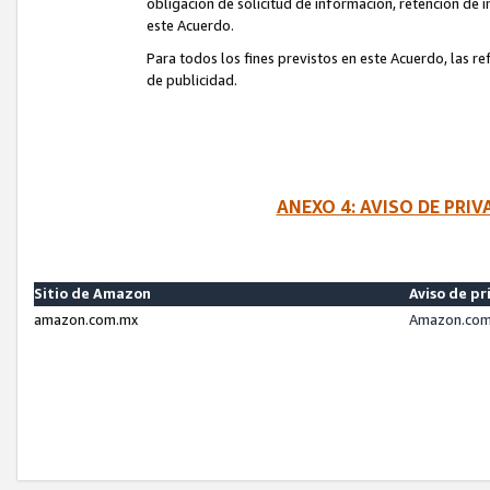
obligación de solicitud de información, retención de
este Acuerdo.
Para todos los fines previstos en este Acuerdo, las r
de publicidad.
ANEXO 4: AVISO DE PRI
Sitio de Amazon
Aviso de pr
amazon.com.mx
Amazon.com.