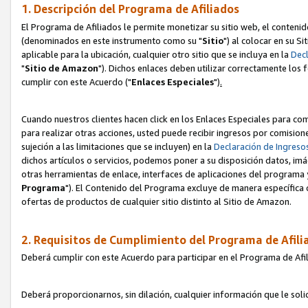
1. Descripción del Programa de Afiliados
El Programa de Afiliados le permite monetizar su sitio web, el contenid
(denominados en este instrumento como su "
Sitio
") al colocar en su Si
aplicable para la ubicación, cualquier otro sitio que se incluya en la
Decl
"
Sitio de Amazon
"). Dichos enlaces deben utilizar correctamente los 
cumplir con este Acuerdo ("
Enlaces
Especiales
")
.
Cuando nuestros clientes hacen click en los Enlaces Especiales para com
para realizar otras acciones, usted puede recibir ingresos por comisio
sujeción a las limitaciones que se incluyen) en la
Declaración de Ingreso
dichos artículos o servicios, podemos poner a su disposición datos, im
otras herramientas de enlace, interfaces de aplicaciones del programa 
Programa
"). El Contenido del Programa excluye de manera específica 
ofertas de productos de cualquier sitio distinto al Sitio de Amazon.
2. Requisitos de Cumplimiento del Programa de Afili
Deberá cumplir con este Acuerdo para participar en el Programa de Afil
Deberá proporcionarnos, sin dilación, cualquier información que le sol