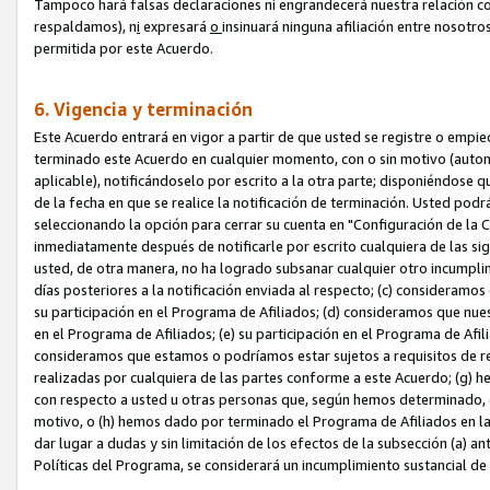
Tampoco hará falsas declaraciones ni engrandecerá nuestra relación co
respaldamos), n
i
expresará
o
insinuará ninguna afiliación entre nosotr
permitida por este Acuerdo.
6. Vigencia y terminación
Este Acuerdo entrará en vigor a partir de que usted se registre o empi
terminado este Acuerdo en cualquier momento, con o sin motivo (automát
aplicable), notificándoselo por escrito a la otra parte; disponiéndose q
de la fecha en que se realice la notificación de terminación. Usted podrá
seleccionando la opción para cerrar su cuenta en "Configuración de l
inmediatamente después de notificarle por escrito cualquiera de las sigu
usted, de otra manera, no ha logrado subsanar cualquier otro incumpli
días posteriores a la notificación enviada al respecto; (c) consideram
su participación en el Programa de Afiliados; (d) consideramos que nue
en el Programa de Afiliados; (e) su participación en el Programa de Afil
consideramos que estamos o podríamos estar sujetos a requisitos de re
realizadas por cualquiera de las partes conforme a este Acuerdo; (g)
con respecto a usted u otras personas que, según hemos determinado, e
motivo, o (h) hemos dado por terminado el Programa de Afiliados en l
dar lugar a dudas y sin limitación de los efectos de la subsección (a) a
Políticas del Programa, se considerará un incumplimiento sustancial d