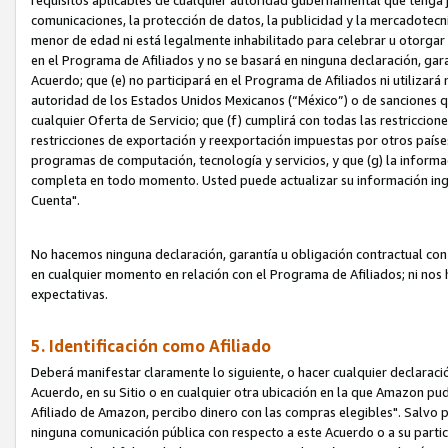
requisitos aplicables de cualquier autoridad gubernamental que tenga j
comunicaciones, la protección de datos, la publicidad y la mercadotecni
menor de edad ni está legalmente inhabilitado para celebrar u otorgar
en el Programa de Afiliados y no se basará en ninguna declaración, ga
Acuerdo; que (e) no participará en el Programa de Afiliados ni utilizará
autoridad de los Estados Unidos Mexicanos (“México”) o de sanciones q
cualquier Oferta de Servicio; que (f) cumplirá con todas las restriccio
restricciones de exportación y reexportación impuestas por otros países
programas de computación, tecnología y servicios, y que (g) la informac
completa en todo momento. Usted puede actualizar su información ingre
Cuenta".
No hacemos ninguna declaración, garantía u obligación contractual con 
en cualquier momento en relación con el Programa de Afiliados; ni no
expectativas.
5. Identificación como Afiliado
Deberá manifestar claramente lo siguiente, o hacer cualquier declarac
Acuerdo, en su Sitio o en cualquier otra ubicación en la que Amazon pu
Afiliado de Amazon, percibo dinero con las compras elegibles". Salvo po
ninguna comunicación pública con respecto a este Acuerdo o a su partici