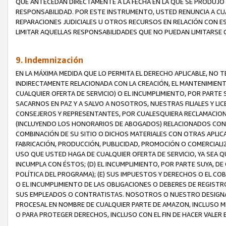
QUE ANTECEDAN DIRECTAMENTE A LA FECHA EN LA QUE SE PRODUJO 
RESPONSABILIDAD. POR ESTE INSTRUMENTO, USTED RENUNCIA A CU
REPARACIONES JUDICIALES U OTROS RECURSOS EN RELACIÓN CON E
LIMITAR AQUELLAS RESPONSABILIDADES QUE NO PUEDAN LIMITARSE 
9. Indemnización
EN LA MÁXIMA MEDIDA QUE LO PERMITA EL DERECHO APLICABLE, N
INDIRECTAMENTE RELACIONADA CON LA CREACIÓN, EL MANTENIMIENT
CUALQUIER OFERTA DE SERVICIO) O EL INCUMPLIMIENTO, POR PARTE
SACARNOS EN PAZ Y A SALVO A NOSOTROS, NUESTRAS FILIALES Y L
CONSEJEROS Y REPRESENTANTES, POR CUALESQUIERA RECLAMACIONE
(INCLUYENDO LOS HONORARIOS DE ABOGADOS) RELACIONADOS CON (A
COMBINACIÓN DE SU SITIO O DICHOS MATERIALES CON OTRAS APLICA
FABRICACIÓN, PRODUCCIÓN, PUBLICIDAD, PROMOCIÓN O COMERCIALIZA
USO QUE USTED HAGA DE CUALQUIER OFERTA DE SERVICIO, YA SEA 
INCUMPLA CON ÉSTOS; (D) EL INCUMPLIMIENTO, POR PARTE SUYA, 
POLÍTICA DEL PROGRAMA); (E) SUS IMPUESTOS Y DERECHOS O EL CO
O EL INCUMPLIMIENTO DE LAS OBLIGACIONES O DEBERES DE REGISTR
SUS EMPLEADOS O CONTRATISTAS. NOSOTROS O NUESTRO DESIGNA
PROCESAL EN NOMBRE DE CUALQUIER PARTE DE AMAZON, INCLUSO M
O PARA PROTEGER DERECHOS, INCLUSO CON EL FIN DE HACER VALER 