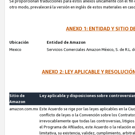
Se proporcionan traducciones para estos anexos únicamente con el fin de
otro modo, prevalecerá la versión en inglés de estos materiales en cas
ANEXO 1: ENTIDAD Y SITIO
Ubicación
Entidad de Amazon
Mexico
Servicios Comerciales Amazon México, S. de R.L. de
ANEXO 2: LEY APLICABLE Y RESOLUCI
Sitio de
Ley aplicable y disposiciones sobre controversia
Amazon
amazon.com.mx
Este Acuerdo se rige por las leyes aplicables en la Ci
conflicto de leyes o la Convención sobre los Contrat
irrevocablemente que todas las controversias, litigio
el Programa de Afiliados, este Acuerdo o la relación 
limitativa, su existencia, validez, cumplimiento, arbit