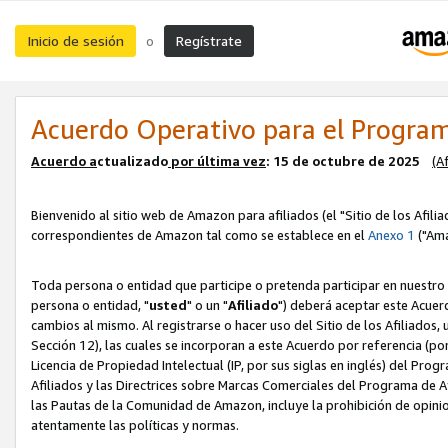
Inicio de sesión
Regístrate
o
Acuerdo Operativo para el Program
Acuerdo a
ctualizado
por ú
l
tima vez
: 15 de octubre de 2025
(A
Bienvenido al sitio web de Amazon para afiliados (el "Sitio de los Afili
correspondientes de Amazon tal como se establece en el
Anexo 1
("Ama
Toda persona o entidad que participe o pretenda participar en nuestro
persona o entidad, "
usted
" o un "
Afiliado
") deberá aceptar este Acuer
cambios al mismo. Al registrarse o hacer uso del Sitio de los Afiliados
Sección 12), las cuales se incorporan a este Acuerdo por referencia (po
Licencia de Propiedad Intelectual (IP, por sus siglas en inglés) del Pr
Afiliados y las Directrices sobre Marcas Comerciales del Programa de A
las Pautas de la Comunidad de Amazon, incluye la prohibición de opinio
atentamente las políticas y normas.