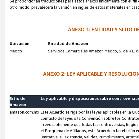
Se proporcionan traducciones para estos anexos únicamente con el fin de
otro modo, prevalecerá la versión en inglés de estos materiales en cas
ANEXO 1: ENTIDAD Y SITIO
Ubicación
Entidad de Amazon
Mexico
Servicios Comerciales Amazon México, S. de R.L. de
ANEXO 2: LEY APLICABLE Y RESOLUCI
Sitio de
Ley aplicable y disposiciones sobre controversia
Amazon
amazon.com.mx
Este Acuerdo se rige por las leyes aplicables en la Ci
conflicto de leyes o la Convención sobre los Contrat
irrevocablemente que todas las controversias, litigio
el Programa de Afiliados, este Acuerdo o la relación 
limitativa, su existencia, validez, cumplimiento, arbit