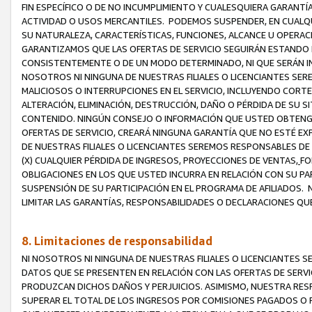
FIN ESPECÍFICO O DE NO INCUMPLIMIENTO Y CUALESQUIERA GARANTÍ
ACTIVIDAD O USOS MERCANTILES. PODEMOS SUSPENDER, EN CUALQU
SU NATURALEZA, CARACTERÍSTICAS, FUNCIONES, ALCANCE U OPERACI
GARANTIZAMOS QUE LAS OFERTAS DE SERVICIO SEGUIRÁN ESTANDO 
CONSISTENTEMENTE O DE UN MODO DETERMINADO, NI QUE SERÁN IN
NOSOTROS NI NINGUNA DE NUESTRAS FILIALES O LICENCIANTES SER
MALICIOSOS O INTERRUPCIONES EN EL SERVICIO, INCLUYENDO CORTES
ALTERACIÓN, ELIMINACIÓN, DESTRUCCIÓN, DAÑO O PÉRDIDA DE SU S
CONTENIDO. NINGÚN CONSEJO O INFORMACIÓN QUE USTED OBTENGA
OFERTAS DE SERVICIO, CREARÁ NINGUNA GARANTÍA QUE NO ESTÉ E
DE NUESTRAS FILIALES O LICENCIANTES SEREMOS RESPONSABLES D
(X) CUALQUIER PÉRDIDA DE INGRESOS, PROYECCIONES DE VENTAS,
FO
OBLIGACIONES EN LOS QUE USTED INCURRA EN RELACIÓN CON SU PART
SUSPENSIÓN DE SU PARTICIPACIÓN EN EL PROGRAMA DE AFILIADOS.
LIMITAR LAS GARANTÍAS, RESPONSABILIDADES O DECLARACIONES QU
8. Limitaciones de responsabilidad
NI NOSOTROS NI NINGUNA DE NUESTRAS FILIALES O LICENCIANTES
DATOS QUE SE PRESENTEN EN RELACIÓN CON LAS OFERTAS DE SERVIC
PRODUZCAN DICHOS DAÑOS Y PERJUICIOS. ASIMISMO, NUESTRA RESP
SUPERAR EL TOTAL DE LOS INGRESOS POR COMISIONES PAGADOS O