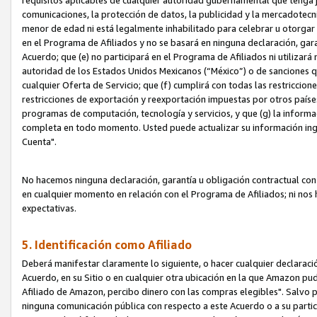
requisitos aplicables de cualquier autoridad gubernamental que tenga j
comunicaciones, la protección de datos, la publicidad y la mercadotecni
menor de edad ni está legalmente inhabilitado para celebrar u otorgar
en el Programa de Afiliados y no se basará en ninguna declaración, ga
Acuerdo; que (e) no participará en el Programa de Afiliados ni utilizará
autoridad de los Estados Unidos Mexicanos (“México”) o de sanciones q
cualquier Oferta de Servicio; que (f) cumplirá con todas las restriccio
restricciones de exportación y reexportación impuestas por otros países
programas de computación, tecnología y servicios, y que (g) la informac
completa en todo momento. Usted puede actualizar su información ingre
Cuenta".
No hacemos ninguna declaración, garantía u obligación contractual con 
en cualquier momento en relación con el Programa de Afiliados; ni no
expectativas.
5. Identificación como Afiliado
Deberá manifestar claramente lo siguiente, o hacer cualquier declarac
Acuerdo, en su Sitio o en cualquier otra ubicación en la que Amazon pu
Afiliado de Amazon, percibo dinero con las compras elegibles". Salvo po
ninguna comunicación pública con respecto a este Acuerdo o a su partici