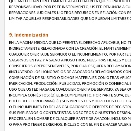
QUE ANTECEDAN DIRECTAMENTE A LA FECHA EN LA QUE SE PRODUJO 
RESPONSABILIDAD. POR ESTE INSTRUMENTO, USTED RENUNCIA A CU
REPARACIONES JUDICIALES U OTROS RECURSOS EN RELACIÓN CON E
LIMITAR AQUELLAS RESPONSABILIDADES QUE NO PUEDAN LIMITARSE 
9. Indemnización
EN LA MÁXIMA MEDIDA QUE LO PERMITA EL DERECHO APLICABLE, N
INDIRECTAMENTE RELACIONADA CON LA CREACIÓN, EL MANTENIMIENT
CUALQUIER OFERTA DE SERVICIO) O EL INCUMPLIMIENTO, POR PARTE
SACARNOS EN PAZ Y A SALVO A NOSOTROS, NUESTRAS FILIALES Y L
CONSEJEROS Y REPRESENTANTES, POR CUALESQUIERA RECLAMACIONE
(INCLUYENDO LOS HONORARIOS DE ABOGADOS) RELACIONADOS CON (A
COMBINACIÓN DE SU SITIO O DICHOS MATERIALES CON OTRAS APLICA
FABRICACIÓN, PRODUCCIÓN, PUBLICIDAD, PROMOCIÓN O COMERCIALIZA
USO QUE USTED HAGA DE CUALQUIER OFERTA DE SERVICIO, YA SEA 
INCUMPLA CON ÉSTOS; (D) EL INCUMPLIMIENTO, POR PARTE SUYA, 
POLÍTICA DEL PROGRAMA); (E) SUS IMPUESTOS Y DERECHOS O EL CO
O EL INCUMPLIMIENTO DE LAS OBLIGACIONES O DEBERES DE REGISTR
SUS EMPLEADOS O CONTRATISTAS. NOSOTROS O NUESTRO DESIGNA
PROCESAL EN NOMBRE DE CUALQUIER PARTE DE AMAZON, INCLUSO M
O PARA PROTEGER DERECHOS, INCLUSO CON EL FIN DE HACER VALER 