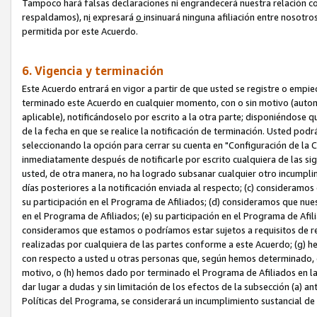
Tampoco hará falsas declaraciones ni engrandecerá nuestra relación co
respaldamos), n
i
expresará
o
insinuará ninguna afiliación entre nosotr
permitida por este Acuerdo.
6. Vigencia y terminación
Este Acuerdo entrará en vigor a partir de que usted se registre o empi
terminado este Acuerdo en cualquier momento, con o sin motivo (automát
aplicable), notificándoselo por escrito a la otra parte; disponiéndose q
de la fecha en que se realice la notificación de terminación. Usted podrá
seleccionando la opción para cerrar su cuenta en "Configuración de l
inmediatamente después de notificarle por escrito cualquiera de las sigu
usted, de otra manera, no ha logrado subsanar cualquier otro incumpli
días posteriores a la notificación enviada al respecto; (c) consideram
su participación en el Programa de Afiliados; (d) consideramos que nue
en el Programa de Afiliados; (e) su participación en el Programa de Afil
consideramos que estamos o podríamos estar sujetos a requisitos de re
realizadas por cualquiera de las partes conforme a este Acuerdo; (g)
con respecto a usted u otras personas que, según hemos determinado, e
motivo, o (h) hemos dado por terminado el Programa de Afiliados en l
dar lugar a dudas y sin limitación de los efectos de la subsección (a) a
Políticas del Programa, se considerará un incumplimiento sustancial d