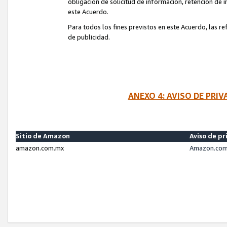
obligación de solicitud de información, retención de
este Acuerdo.
Para todos los fines previstos en este Acuerdo, las r
de publicidad.
ANEXO 4: AVISO DE PRI
Sitio de Amazon
Aviso de pr
amazon.com.mx
Amazon.com.