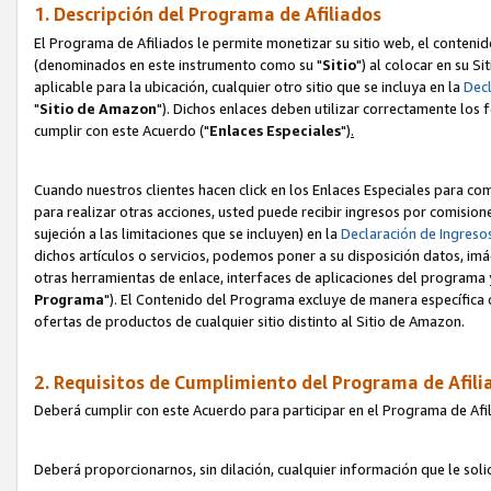
1. Descripción del Programa de Afiliados
El Programa de Afiliados le permite monetizar su sitio web, el contenid
(denominados en este instrumento como su "
Sitio
") al colocar en su Si
aplicable para la ubicación, cualquier otro sitio que se incluya en la
Decl
"
Sitio de Amazon
"). Dichos enlaces deben utilizar correctamente los 
cumplir con este Acuerdo ("
Enlaces
Especiales
")
.
Cuando nuestros clientes hacen click en los Enlaces Especiales para com
para realizar otras acciones, usted puede recibir ingresos por comisio
sujeción a las limitaciones que se incluyen) en la
Declaración de Ingreso
dichos artículos o servicios, podemos poner a su disposición datos, im
otras herramientas de enlace, interfaces de aplicaciones del programa 
Programa
"). El Contenido del Programa excluye de manera específica 
ofertas de productos de cualquier sitio distinto al Sitio de Amazon.
2. Requisitos de Cumplimiento del Programa de Afili
Deberá cumplir con este Acuerdo para participar en el Programa de Afil
Deberá proporcionarnos, sin dilación, cualquier información que le sol