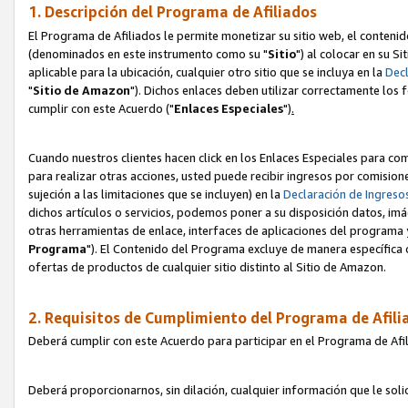
1. Descripción del Programa de Afiliados
El Programa de Afiliados le permite monetizar su sitio web, el contenid
(denominados en este instrumento como su "
Sitio
") al colocar en su Si
aplicable para la ubicación, cualquier otro sitio que se incluya en la
Decl
"
Sitio de Amazon
"). Dichos enlaces deben utilizar correctamente los 
cumplir con este Acuerdo ("
Enlaces
Especiales
")
.
Cuando nuestros clientes hacen click en los Enlaces Especiales para com
para realizar otras acciones, usted puede recibir ingresos por comisio
sujeción a las limitaciones que se incluyen) en la
Declaración de Ingreso
dichos artículos o servicios, podemos poner a su disposición datos, im
otras herramientas de enlace, interfaces de aplicaciones del programa 
Programa
"). El Contenido del Programa excluye de manera específica 
ofertas de productos de cualquier sitio distinto al Sitio de Amazon.
2. Requisitos de Cumplimiento del Programa de Afili
Deberá cumplir con este Acuerdo para participar en el Programa de Afil
Deberá proporcionarnos, sin dilación, cualquier información que le sol