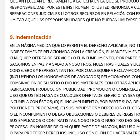
QUE ANTECEDAN DIRECTAMENTE A LA FECHA EN LA QUE SE PRODUJO 
RESPONSABILIDAD. POR ESTE INSTRUMENTO, USTED RENUNCIA A CU
REPARACIONES JUDICIALES U OTROS RECURSOS EN RELACIÓN CON E
LIMITAR AQUELLAS RESPONSABILIDADES QUE NO PUEDAN LIMITARSE 
9. Indemnización
EN LA MÁXIMA MEDIDA QUE LO PERMITA EL DERECHO APLICABLE, N
INDIRECTAMENTE RELACIONADA CON LA CREACIÓN, EL MANTENIMIENT
CUALQUIER OFERTA DE SERVICIO) O EL INCUMPLIMIENTO, POR PARTE
SACARNOS EN PAZ Y A SALVO A NOSOTROS, NUESTRAS FILIALES Y L
CONSEJEROS Y REPRESENTANTES, POR CUALESQUIERA RECLAMACIONE
(INCLUYENDO LOS HONORARIOS DE ABOGADOS) RELACIONADOS CON (A
COMBINACIÓN DE SU SITIO O DICHOS MATERIALES CON OTRAS APLICA
FABRICACIÓN, PRODUCCIÓN, PUBLICIDAD, PROMOCIÓN O COMERCIALIZA
USO QUE USTED HAGA DE CUALQUIER OFERTA DE SERVICIO, YA SEA 
INCUMPLA CON ÉSTOS; (D) EL INCUMPLIMIENTO, POR PARTE SUYA, 
POLÍTICA DEL PROGRAMA); (E) SUS IMPUESTOS Y DERECHOS O EL CO
O EL INCUMPLIMIENTO DE LAS OBLIGACIONES O DEBERES DE REGISTR
SUS EMPLEADOS O CONTRATISTAS. NOSOTROS O NUESTRO DESIGNA
PROCESAL EN NOMBRE DE CUALQUIER PARTE DE AMAZON, INCLUSO M
O PARA PROTEGER DERECHOS, INCLUSO CON EL FIN DE HACER VALER 