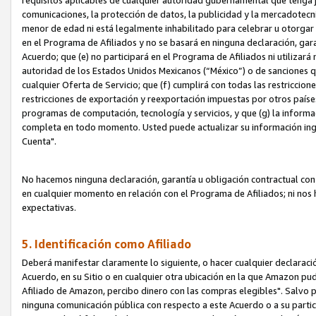
requisitos aplicables de cualquier autoridad gubernamental que tenga j
comunicaciones, la protección de datos, la publicidad y la mercadotecni
menor de edad ni está legalmente inhabilitado para celebrar u otorgar
en el Programa de Afiliados y no se basará en ninguna declaración, ga
Acuerdo; que (e) no participará en el Programa de Afiliados ni utilizará
autoridad de los Estados Unidos Mexicanos (“México”) o de sanciones q
cualquier Oferta de Servicio; que (f) cumplirá con todas las restriccio
restricciones de exportación y reexportación impuestas por otros países
programas de computación, tecnología y servicios, y que (g) la informac
completa en todo momento. Usted puede actualizar su información ingre
Cuenta".
No hacemos ninguna declaración, garantía u obligación contractual con 
en cualquier momento en relación con el Programa de Afiliados; ni no
expectativas.
5. Identificación como Afiliado
Deberá manifestar claramente lo siguiente, o hacer cualquier declarac
Acuerdo, en su Sitio o en cualquier otra ubicación en la que Amazon pu
Afiliado de Amazon, percibo dinero con las compras elegibles". Salvo po
ninguna comunicación pública con respecto a este Acuerdo o a su partici