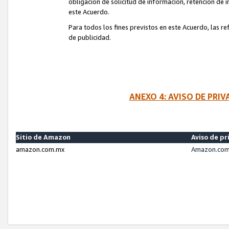
obligación de solicitud de información, retención de
este Acuerdo.
Para todos los fines previstos en este Acuerdo, las r
de publicidad.
ANEXO 4: AVISO DE PRI
Sitio de Amazon
Aviso de pr
amazon.com.mx
Amazon.com.