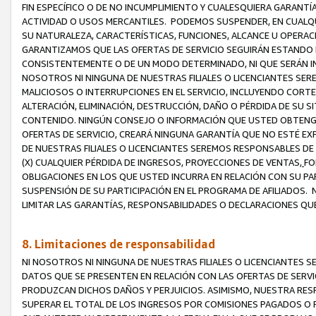
FIN ESPECÍFICO O DE NO INCUMPLIMIENTO Y CUALESQUIERA GARANTÍ
ACTIVIDAD O USOS MERCANTILES. PODEMOS SUSPENDER, EN CUALQU
SU NATURALEZA, CARACTERÍSTICAS, FUNCIONES, ALCANCE U OPERACI
GARANTIZAMOS QUE LAS OFERTAS DE SERVICIO SEGUIRÁN ESTANDO 
CONSISTENTEMENTE O DE UN MODO DETERMINADO, NI QUE SERÁN IN
NOSOTROS NI NINGUNA DE NUESTRAS FILIALES O LICENCIANTES SER
MALICIOSOS O INTERRUPCIONES EN EL SERVICIO, INCLUYENDO CORTES
ALTERACIÓN, ELIMINACIÓN, DESTRUCCIÓN, DAÑO O PÉRDIDA DE SU S
CONTENIDO. NINGÚN CONSEJO O INFORMACIÓN QUE USTED OBTENGA
OFERTAS DE SERVICIO, CREARÁ NINGUNA GARANTÍA QUE NO ESTÉ E
DE NUESTRAS FILIALES O LICENCIANTES SEREMOS RESPONSABLES D
(X) CUALQUIER PÉRDIDA DE INGRESOS, PROYECCIONES DE VENTAS,
FO
OBLIGACIONES EN LOS QUE USTED INCURRA EN RELACIÓN CON SU PART
SUSPENSIÓN DE SU PARTICIPACIÓN EN EL PROGRAMA DE AFILIADOS.
LIMITAR LAS GARANTÍAS, RESPONSABILIDADES O DECLARACIONES QU
8. Limitaciones de responsabilidad
NI NOSOTROS NI NINGUNA DE NUESTRAS FILIALES O LICENCIANTES
DATOS QUE SE PRESENTEN EN RELACIÓN CON LAS OFERTAS DE SERVIC
PRODUZCAN DICHOS DAÑOS Y PERJUICIOS. ASIMISMO, NUESTRA RESP
SUPERAR EL TOTAL DE LOS INGRESOS POR COMISIONES PAGADOS O