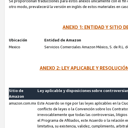
Se proporcionan traducciones para estos anexos únicamente con el fin de
otro modo, prevalecerá la versión en inglés de estos materiales en cas
ANEXO 1: ENTIDAD Y SITIO
Ubicación
Entidad de Amazon
Mexico
Servicios Comerciales Amazon México, S. de R.L. de
ANEXO 2: LEY APLICABLE Y RESOLUCI
Sitio de
Ley aplicable y disposiciones sobre controversia
Amazon
amazon.com.mx
Este Acuerdo se rige por las leyes aplicables en la Ci
conflicto de leyes o la Convención sobre los Contrat
irrevocablemente que todas las controversias, litigio
el Programa de Afiliados, este Acuerdo o la relación 
limitativa, su existencia, validez, cumplimiento, arbit