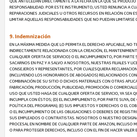
QUE ANTECEDAN DIRECTAMENTE A LA FECHA EN LA QUE SE PRODUJO 
RESPONSABILIDAD. POR ESTE INSTRUMENTO, USTED RENUNCIA A CU
REPARACIONES JUDICIALES U OTROS RECURSOS EN RELACIÓN CON E
LIMITAR AQUELLAS RESPONSABILIDADES QUE NO PUEDAN LIMITARSE 
9. Indemnización
EN LA MÁXIMA MEDIDA QUE LO PERMITA EL DERECHO APLICABLE, N
INDIRECTAMENTE RELACIONADA CON LA CREACIÓN, EL MANTENIMIENT
CUALQUIER OFERTA DE SERVICIO) O EL INCUMPLIMIENTO, POR PARTE
SACARNOS EN PAZ Y A SALVO A NOSOTROS, NUESTRAS FILIALES Y L
CONSEJEROS Y REPRESENTANTES, POR CUALESQUIERA RECLAMACIONE
(INCLUYENDO LOS HONORARIOS DE ABOGADOS) RELACIONADOS CON (A
COMBINACIÓN DE SU SITIO O DICHOS MATERIALES CON OTRAS APLICA
FABRICACIÓN, PRODUCCIÓN, PUBLICIDAD, PROMOCIÓN O COMERCIALIZA
USO QUE USTED HAGA DE CUALQUIER OFERTA DE SERVICIO, YA SEA 
INCUMPLA CON ÉSTOS; (D) EL INCUMPLIMIENTO, POR PARTE SUYA, 
POLÍTICA DEL PROGRAMA); (E) SUS IMPUESTOS Y DERECHOS O EL CO
O EL INCUMPLIMIENTO DE LAS OBLIGACIONES O DEBERES DE REGISTR
SUS EMPLEADOS O CONTRATISTAS. NOSOTROS O NUESTRO DESIGNA
PROCESAL EN NOMBRE DE CUALQUIER PARTE DE AMAZON, INCLUSO M
O PARA PROTEGER DERECHOS, INCLUSO CON EL FIN DE HACER VALER 