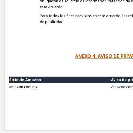
obligación de solicitud de información, retención de
este Acuerdo.
Para todos los fines previstos en este Acuerdo, las r
de publicidad.
ANEXO 4: AVISO DE PRI
Sitio de Amazon
Aviso de pr
amazon.com.mx
Amazon.com.