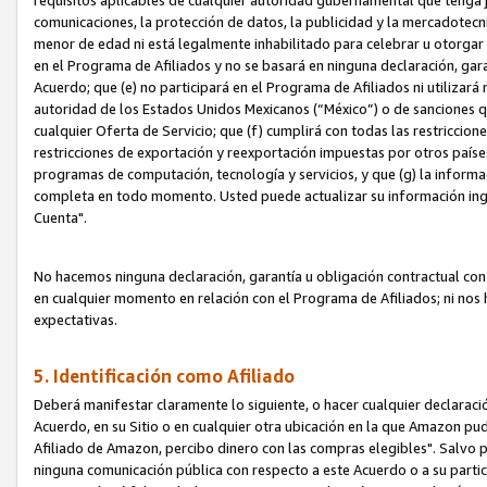
requisitos aplicables de cualquier autoridad gubernamental que tenga j
comunicaciones, la protección de datos, la publicidad y la mercadotecni
menor de edad ni está legalmente inhabilitado para celebrar u otorgar
en el Programa de Afiliados y no se basará en ninguna declaración, ga
Acuerdo; que (e) no participará en el Programa de Afiliados ni utilizará
autoridad de los Estados Unidos Mexicanos (“México”) o de sanciones q
cualquier Oferta de Servicio; que (f) cumplirá con todas las restriccio
restricciones de exportación y reexportación impuestas por otros países
programas de computación, tecnología y servicios, y que (g) la informac
completa en todo momento. Usted puede actualizar su información ingre
Cuenta".
No hacemos ninguna declaración, garantía u obligación contractual con 
en cualquier momento en relación con el Programa de Afiliados; ni no
expectativas.
5. Identificación como Afiliado
Deberá manifestar claramente lo siguiente, o hacer cualquier declarac
Acuerdo, en su Sitio o en cualquier otra ubicación en la que Amazon pu
Afiliado de Amazon, percibo dinero con las compras elegibles". Salvo po
ninguna comunicación pública con respecto a este Acuerdo o a su partici