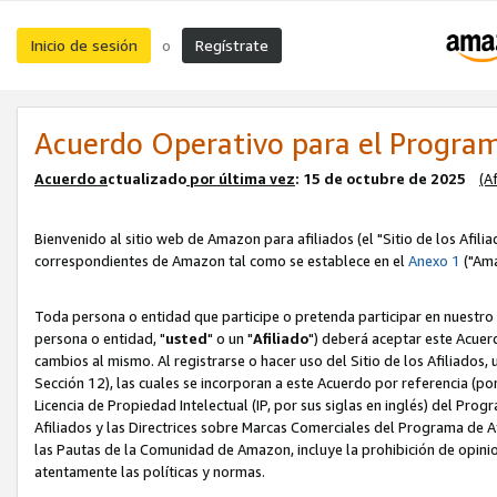
Inicio de sesión
Regístrate
o
Acuerdo Operativo para el Program
Acuerdo a
ctualizado
por ú
l
tima vez
: 15 de octubre de 2025
(A
Bienvenido al sitio web de Amazon para afiliados (el "Sitio de los Afili
correspondientes de Amazon tal como se establece en el
Anexo 1
("Ama
Toda persona o entidad que participe o pretenda participar en nuestro
persona o entidad, "
usted
" o un "
Afiliado
") deberá aceptar este Acuer
cambios al mismo. Al registrarse o hacer uso del Sitio de los Afiliados
Sección 12), las cuales se incorporan a este Acuerdo por referencia (po
Licencia de Propiedad Intelectual (IP, por sus siglas en inglés) del Pr
Afiliados y las Directrices sobre Marcas Comerciales del Programa de A
las Pautas de la Comunidad de Amazon, incluye la prohibición de opinio
atentamente las políticas y normas.