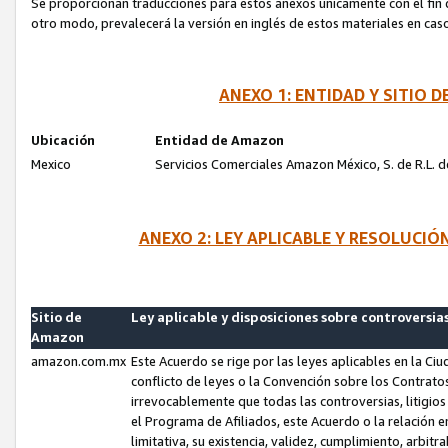
Se proporcionan traducciones para estos anexos únicamente con el fin de
otro modo, prevalecerá la versión en inglés de estos materiales en cas
ANEXO 1: ENTIDAD Y SITIO
Ubicación
Entidad de Amazon
Mexico
Servicios Comerciales Amazon México, S. de R.L. de
ANEXO 2: LEY APLICABLE Y RESOLUCI
Sitio de
Ley aplicable y disposiciones sobre controversia
Amazon
amazon.com.mx
Este Acuerdo se rige por las leyes aplicables en la Ci
conflicto de leyes o la Convención sobre los Contrat
irrevocablemente que todas las controversias, litigio
el Programa de Afiliados, este Acuerdo o la relación 
limitativa, su existencia, validez, cumplimiento, arbit