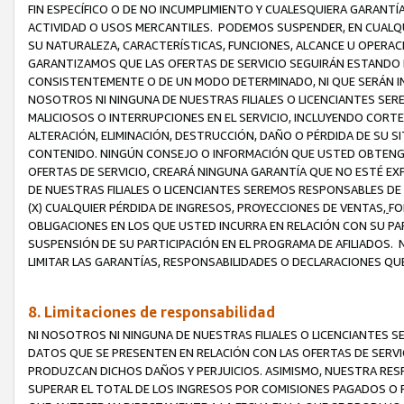
FIN ESPECÍFICO O DE NO INCUMPLIMIENTO Y CUALESQUIERA GARANTÍ
ACTIVIDAD O USOS MERCANTILES. PODEMOS SUSPENDER, EN CUALQU
SU NATURALEZA, CARACTERÍSTICAS, FUNCIONES, ALCANCE U OPERACI
GARANTIZAMOS QUE LAS OFERTAS DE SERVICIO SEGUIRÁN ESTANDO 
CONSISTENTEMENTE O DE UN MODO DETERMINADO, NI QUE SERÁN IN
NOSOTROS NI NINGUNA DE NUESTRAS FILIALES O LICENCIANTES SER
MALICIOSOS O INTERRUPCIONES EN EL SERVICIO, INCLUYENDO CORTES
ALTERACIÓN, ELIMINACIÓN, DESTRUCCIÓN, DAÑO O PÉRDIDA DE SU S
CONTENIDO. NINGÚN CONSEJO O INFORMACIÓN QUE USTED OBTENGA
OFERTAS DE SERVICIO, CREARÁ NINGUNA GARANTÍA QUE NO ESTÉ E
DE NUESTRAS FILIALES O LICENCIANTES SEREMOS RESPONSABLES D
(X) CUALQUIER PÉRDIDA DE INGRESOS, PROYECCIONES DE VENTAS,
FO
OBLIGACIONES EN LOS QUE USTED INCURRA EN RELACIÓN CON SU PART
SUSPENSIÓN DE SU PARTICIPACIÓN EN EL PROGRAMA DE AFILIADOS.
LIMITAR LAS GARANTÍAS, RESPONSABILIDADES O DECLARACIONES QU
8. Limitaciones de responsabilidad
NI NOSOTROS NI NINGUNA DE NUESTRAS FILIALES O LICENCIANTES
DATOS QUE SE PRESENTEN EN RELACIÓN CON LAS OFERTAS DE SERVIC
PRODUZCAN DICHOS DAÑOS Y PERJUICIOS. ASIMISMO, NUESTRA RESP
SUPERAR EL TOTAL DE LOS INGRESOS POR COMISIONES PAGADOS O