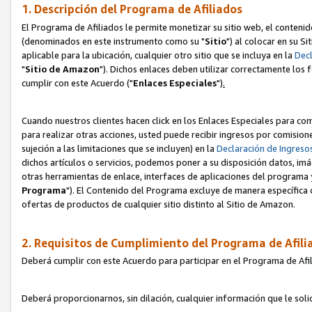
1. Descripción del Programa de Afiliados
El Programa de Afiliados le permite monetizar su sitio web, el contenid
(denominados en este instrumento como su "
Sitio
") al colocar en su Si
aplicable para la ubicación, cualquier otro sitio que se incluya en la
Decl
"
Sitio de Amazon
"). Dichos enlaces deben utilizar correctamente los 
cumplir con este Acuerdo ("
Enlaces
Especiales
")
.
Cuando nuestros clientes hacen click en los Enlaces Especiales para com
para realizar otras acciones, usted puede recibir ingresos por comisio
sujeción a las limitaciones que se incluyen) en la
Declaración de Ingreso
dichos artículos o servicios, podemos poner a su disposición datos, im
otras herramientas de enlace, interfaces de aplicaciones del programa 
Programa
"). El Contenido del Programa excluye de manera específica 
ofertas de productos de cualquier sitio distinto al Sitio de Amazon.
2. Requisitos de Cumplimiento del Programa de Afili
Deberá cumplir con este Acuerdo para participar en el Programa de Afil
Deberá proporcionarnos, sin dilación, cualquier información que le sol