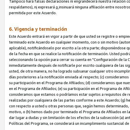
Tampoco hará falsas declaraciones ni engrandecerá nuestra relación co
respaldamos), n
i
expresará
o
insinuará ninguna afiliación entre nosotr
permitida por este Acuerdo.
6. Vigencia y terminación
Este Acuerdo entrará en vigor a partir de que usted se registre o empi
terminado este Acuerdo en cualquier momento, con o sin motivo (automát
aplicable), notificándoselo por escrito a la otra parte; disponiéndose q
de la fecha en que se realice la notificación de terminación. Usted podrá
seleccionando la opción para cerrar su cuenta en "Configuración de l
inmediatamente después de notificarle por escrito cualquiera de las sigu
usted, de otra manera, no ha logrado subsanar cualquier otro incumpli
días posteriores a la notificación enviada al respecto; (c) consideram
su participación en el Programa de Afiliados; (d) consideramos que nue
en el Programa de Afiliados; (e) su participación en el Programa de Afil
consideramos que estamos o podríamos estar sujetos a requisitos de re
realizadas por cualquiera de las partes conforme a este Acuerdo; (g)
con respecto a usted u otras personas que, según hemos determinado, e
motivo, o (h) hemos dado por terminado el Programa de Afiliados en l
dar lugar a dudas y sin limitación de los efectos de la subsección (a) a
Políticas del Programa, se considerará un incumplimiento sustancial d