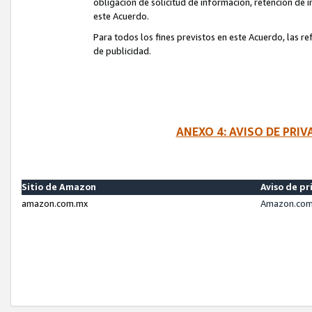
obligación de solicitud de información, retención de
este Acuerdo.
Para todos los fines previstos en este Acuerdo, las r
de publicidad.
ANEXO 4: AVISO DE PRI
Sitio de Amazon
Aviso de pr
amazon.com.mx
Amazon.com.