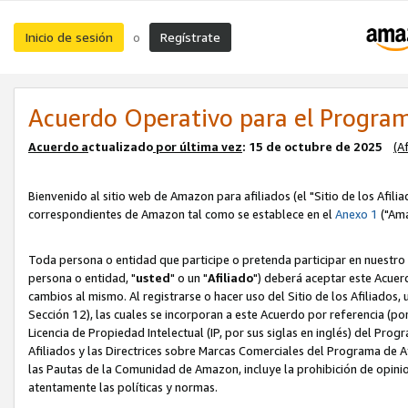
Inicio de sesión
Regístrate
o
Acuerdo Operativo para el Program
Acuerdo a
ctualizado
por ú
l
tima vez
: 15 de octubre de 2025
(A
Bienvenido al sitio web de Amazon para afiliados (el "Sitio de los Afili
correspondientes de Amazon tal como se establece en el
Anexo 1
("Ama
Toda persona o entidad que participe o pretenda participar en nuestro
persona o entidad, "
usted
" o un "
Afiliado
") deberá aceptar este Acuer
cambios al mismo. Al registrarse o hacer uso del Sitio de los Afiliados
Sección 12), las cuales se incorporan a este Acuerdo por referencia (po
Licencia de Propiedad Intelectual (IP, por sus siglas en inglés) del Pr
Afiliados y las Directrices sobre Marcas Comerciales del Programa de A
las Pautas de la Comunidad de Amazon, incluye la prohibición de opinio
atentamente las políticas y normas.