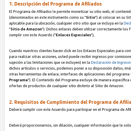
1. Descripción del Programa de Afiliados
El Programa de Afiliados le permite monetizar su sitio web, el contenid
(denominados en este instrumento como su "
Sitio
") al colocar en su Si
aplicable para la ubicación, cualquier otro sitio que se incluya en la
Decl
"
Sitio de Amazon
"). Dichos enlaces deben utilizar correctamente los 
cumplir con este Acuerdo ("
Enlaces
Especiales
")
.
Cuando nuestros clientes hacen click en los Enlaces Especiales para com
para realizar otras acciones, usted puede recibir ingresos por comisio
sujeción a las limitaciones que se incluyen) en la
Declaración de Ingreso
dichos artículos o servicios, podemos poner a su disposición datos, im
otras herramientas de enlace, interfaces de aplicaciones del programa 
Programa
"). El Contenido del Programa excluye de manera específica 
ofertas de productos de cualquier sitio distinto al Sitio de Amazon.
2. Requisitos de Cumplimiento del Programa de Afili
Deberá cumplir con este Acuerdo para participar en el Programa de Afil
Deberá proporcionarnos, sin dilación, cualquier información que le sol