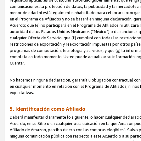
requisitos aplicables de cualquier autoridad gubernamental que tenga j
comunicaciones, la protección de datos, la publicidad y la mercadotecni
menor de edad ni está legalmente inhabilitado para celebrar u otorgar
en el Programa de Afiliados y no se basará en ninguna declaración, ga
Acuerdo; que (e) no participará en el Programa de Afiliados ni utilizará
autoridad de los Estados Unidos Mexicanos (“México”) o de sanciones q
cualquier Oferta de Servicio; que (f) cumplirá con todas las restriccio
restricciones de exportación y reexportación impuestas por otros países
programas de computación, tecnología y servicios, y que (g) la informac
completa en todo momento. Usted puede actualizar su información ingre
Cuenta".
No hacemos ninguna declaración, garantía u obligación contractual con 
en cualquier momento en relación con el Programa de Afiliados; ni no
expectativas.
5. Identificación como Afiliado
Deberá manifestar claramente lo siguiente, o hacer cualquier declarac
Acuerdo, en su Sitio o en cualquier otra ubicación en la que Amazon pu
Afiliado de Amazon, percibo dinero con las compras elegibles". Salvo po
ninguna comunicación pública con respecto a este Acuerdo o a su partici