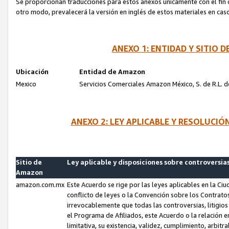
Se proporcionan traducciones para estos anexos únicamente con el fin de
otro modo, prevalecerá la versión en inglés de estos materiales en cas
ANEXO 1: ENTIDAD Y SITIO
Ubicación
Entidad de Amazon
Mexico
Servicios Comerciales Amazon México, S. de R.L. de
ANEXO 2: LEY APLICABLE Y RESOLUCI
Sitio de
Ley aplicable y disposiciones sobre controversia
Amazon
amazon.com.mx
Este Acuerdo se rige por las leyes aplicables en la Ci
conflicto de leyes o la Convención sobre los Contrat
irrevocablemente que todas las controversias, litigio
el Programa de Afiliados, este Acuerdo o la relación 
limitativa, su existencia, validez, cumplimiento, arbit