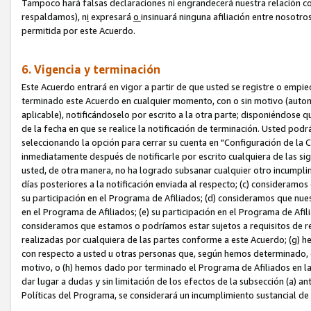
Tampoco hará falsas declaraciones ni engrandecerá nuestra relación co
respaldamos), n
i
expresará
o
insinuará ninguna afiliación entre nosotr
permitida por este Acuerdo.
6. Vigencia y terminación
Este Acuerdo entrará en vigor a partir de que usted se registre o empi
terminado este Acuerdo en cualquier momento, con o sin motivo (automát
aplicable), notificándoselo por escrito a la otra parte; disponiéndose q
de la fecha en que se realice la notificación de terminación. Usted podrá
seleccionando la opción para cerrar su cuenta en "Configuración de l
inmediatamente después de notificarle por escrito cualquiera de las sigu
usted, de otra manera, no ha logrado subsanar cualquier otro incumpli
días posteriores a la notificación enviada al respecto; (c) consideram
su participación en el Programa de Afiliados; (d) consideramos que nue
en el Programa de Afiliados; (e) su participación en el Programa de Afil
consideramos que estamos o podríamos estar sujetos a requisitos de re
realizadas por cualquiera de las partes conforme a este Acuerdo; (g)
con respecto a usted u otras personas que, según hemos determinado, e
motivo, o (h) hemos dado por terminado el Programa de Afiliados en l
dar lugar a dudas y sin limitación de los efectos de la subsección (a) a
Políticas del Programa, se considerará un incumplimiento sustancial d