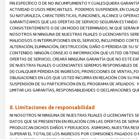
FIN ESPECÍFICO O DE NO INCUMPLIMIENTO Y CUALESQUIERA GARANTÍ
ACTIVIDAD O USOS MERCANTILES. PODEMOS SUSPENDER, EN CUALQU
SU NATURALEZA, CARACTERÍSTICAS, FUNCIONES, ALCANCE U OPERACI
GARANTIZAMOS QUE LAS OFERTAS DE SERVICIO SEGUIRÁN ESTANDO 
CONSISTENTEMENTE O DE UN MODO DETERMINADO, NI QUE SERÁN IN
NOSOTROS NI NINGUNA DE NUESTRAS FILIALES O LICENCIANTES SER
MALICIOSOS O INTERRUPCIONES EN EL SERVICIO, INCLUYENDO CORTES
ALTERACIÓN, ELIMINACIÓN, DESTRUCCIÓN, DAÑO O PÉRDIDA DE SU S
CONTENIDO. NINGÚN CONSEJO O INFORMACIÓN QUE USTED OBTENGA
OFERTAS DE SERVICIO, CREARÁ NINGUNA GARANTÍA QUE NO ESTÉ E
DE NUESTRAS FILIALES O LICENCIANTES SEREMOS RESPONSABLES D
(X) CUALQUIER PÉRDIDA DE INGRESOS, PROYECCIONES DE VENTAS,
FO
OBLIGACIONES EN LOS QUE USTED INCURRA EN RELACIÓN CON SU PART
SUSPENSIÓN DE SU PARTICIPACIÓN EN EL PROGRAMA DE AFILIADOS.
LIMITAR LAS GARANTÍAS, RESPONSABILIDADES O DECLARACIONES QU
8. Limitaciones de responsabilidad
NI NOSOTROS NI NINGUNA DE NUESTRAS FILIALES O LICENCIANTES
DATOS QUE SE PRESENTEN EN RELACIÓN CON LAS OFERTAS DE SERVIC
PRODUZCAN DICHOS DAÑOS Y PERJUICIOS. ASIMISMO, NUESTRA RESP
SUPERAR EL TOTAL DE LOS INGRESOS POR COMISIONES PAGADOS O