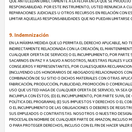
QUE ANTECEDAN DIRECTAMENTE A LA FECHA EN LA QUE SE PRODUJO 
RESPONSABILIDAD. POR ESTE INSTRUMENTO, USTED RENUNCIA A CU
REPARACIONES JUDICIALES U OTROS RECURSOS EN RELACIÓN CON E
LIMITAR AQUELLAS RESPONSABILIDADES QUE NO PUEDAN LIMITARSE 
9. Indemnización
EN LA MÁXIMA MEDIDA QUE LO PERMITA EL DERECHO APLICABLE, N
INDIRECTAMENTE RELACIONADA CON LA CREACIÓN, EL MANTENIMIENT
CUALQUIER OFERTA DE SERVICIO) O EL INCUMPLIMIENTO, POR PARTE
SACARNOS EN PAZ Y A SALVO A NOSOTROS, NUESTRAS FILIALES Y L
CONSEJEROS Y REPRESENTANTES, POR CUALESQUIERA RECLAMACIONE
(INCLUYENDO LOS HONORARIOS DE ABOGADOS) RELACIONADOS CON (A
COMBINACIÓN DE SU SITIO O DICHOS MATERIALES CON OTRAS APLICA
FABRICACIÓN, PRODUCCIÓN, PUBLICIDAD, PROMOCIÓN O COMERCIALIZA
USO QUE USTED HAGA DE CUALQUIER OFERTA DE SERVICIO, YA SEA 
INCUMPLA CON ÉSTOS; (D) EL INCUMPLIMIENTO, POR PARTE SUYA, 
POLÍTICA DEL PROGRAMA); (E) SUS IMPUESTOS Y DERECHOS O EL CO
O EL INCUMPLIMIENTO DE LAS OBLIGACIONES O DEBERES DE REGISTR
SUS EMPLEADOS O CONTRATISTAS. NOSOTROS O NUESTRO DESIGNA
PROCESAL EN NOMBRE DE CUALQUIER PARTE DE AMAZON, INCLUSO M
O PARA PROTEGER DERECHOS, INCLUSO CON EL FIN DE HACER VALER 