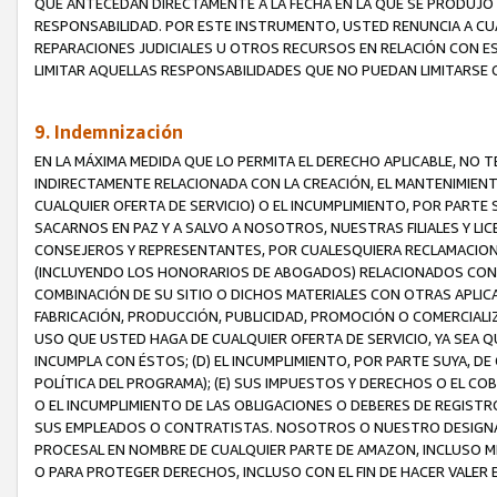
QUE ANTECEDAN DIRECTAMENTE A LA FECHA EN LA QUE SE PRODUJO 
RESPONSABILIDAD. POR ESTE INSTRUMENTO, USTED RENUNCIA A CU
REPARACIONES JUDICIALES U OTROS RECURSOS EN RELACIÓN CON E
LIMITAR AQUELLAS RESPONSABILIDADES QUE NO PUEDAN LIMITARSE 
9. Indemnización
EN LA MÁXIMA MEDIDA QUE LO PERMITA EL DERECHO APLICABLE, N
INDIRECTAMENTE RELACIONADA CON LA CREACIÓN, EL MANTENIMIENT
CUALQUIER OFERTA DE SERVICIO) O EL INCUMPLIMIENTO, POR PARTE
SACARNOS EN PAZ Y A SALVO A NOSOTROS, NUESTRAS FILIALES Y L
CONSEJEROS Y REPRESENTANTES, POR CUALESQUIERA RECLAMACIONE
(INCLUYENDO LOS HONORARIOS DE ABOGADOS) RELACIONADOS CON (A
COMBINACIÓN DE SU SITIO O DICHOS MATERIALES CON OTRAS APLICA
FABRICACIÓN, PRODUCCIÓN, PUBLICIDAD, PROMOCIÓN O COMERCIALIZA
USO QUE USTED HAGA DE CUALQUIER OFERTA DE SERVICIO, YA SEA 
INCUMPLA CON ÉSTOS; (D) EL INCUMPLIMIENTO, POR PARTE SUYA, 
POLÍTICA DEL PROGRAMA); (E) SUS IMPUESTOS Y DERECHOS O EL CO
O EL INCUMPLIMIENTO DE LAS OBLIGACIONES O DEBERES DE REGISTR
SUS EMPLEADOS O CONTRATISTAS. NOSOTROS O NUESTRO DESIGNA
PROCESAL EN NOMBRE DE CUALQUIER PARTE DE AMAZON, INCLUSO M
O PARA PROTEGER DERECHOS, INCLUSO CON EL FIN DE HACER VALER 