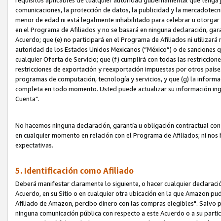
requisitos aplicables de cualquier autoridad gubernamental que tenga j
comunicaciones, la protección de datos, la publicidad y la mercadotecni
menor de edad ni está legalmente inhabilitado para celebrar u otorgar
en el Programa de Afiliados y no se basará en ninguna declaración, ga
Acuerdo; que (e) no participará en el Programa de Afiliados ni utilizará
autoridad de los Estados Unidos Mexicanos (“México”) o de sanciones q
cualquier Oferta de Servicio; que (f) cumplirá con todas las restriccio
restricciones de exportación y reexportación impuestas por otros países
programas de computación, tecnología y servicios, y que (g) la informac
completa en todo momento. Usted puede actualizar su información ingre
Cuenta".
No hacemos ninguna declaración, garantía u obligación contractual con 
en cualquier momento en relación con el Programa de Afiliados; ni no
expectativas.
5. Identificación como Afiliado
Deberá manifestar claramente lo siguiente, o hacer cualquier declarac
Acuerdo, en su Sitio o en cualquier otra ubicación en la que Amazon pu
Afiliado de Amazon, percibo dinero con las compras elegibles". Salvo po
ninguna comunicación pública con respecto a este Acuerdo o a su partici