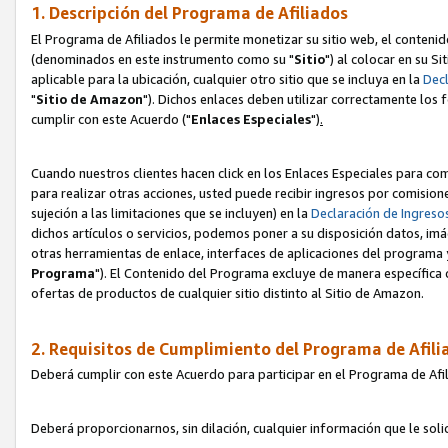
1. Descripción del Programa de Afiliados
El Programa de Afiliados le permite monetizar su sitio web, el contenid
(denominados en este instrumento como su "
Sitio
") al colocar en su Si
aplicable para la ubicación, cualquier otro sitio que se incluya en la
Decl
"
Sitio de Amazon
"). Dichos enlaces deben utilizar correctamente los 
cumplir con este Acuerdo ("
Enlaces
Especiales
")
.
Cuando nuestros clientes hacen click en los Enlaces Especiales para com
para realizar otras acciones, usted puede recibir ingresos por comisio
sujeción a las limitaciones que se incluyen) en la
Declaración de Ingreso
dichos artículos o servicios, podemos poner a su disposición datos, im
otras herramientas de enlace, interfaces de aplicaciones del programa 
Programa
"). El Contenido del Programa excluye de manera específica 
ofertas de productos de cualquier sitio distinto al Sitio de Amazon.
2. Requisitos de Cumplimiento del Programa de Afili
Deberá cumplir con este Acuerdo para participar en el Programa de Afil
Deberá proporcionarnos, sin dilación, cualquier información que le sol