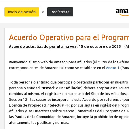
Inicio de sesión
Regístrate
o
Acuerdo Operativo para el Program
Acuerdo a
ctualizado
por ú
l
tima vez
: 15 de octubre de 2025
(A
Bienvenido al sitio web de Amazon para afiliados (el "Sitio de los Afili
correspondientes de Amazon tal como se establece en el
Anexo 1
("Ama
Toda persona o entidad que participe o pretenda participar en nuestro
persona o entidad, "
usted
" o un "
Afiliado
") deberá aceptar este Acuer
cambios al mismo. Al registrarse o hacer uso del Sitio de los Afiliados
Sección 12), las cuales se incorporan a este Acuerdo por referencia (po
Licencia de Propiedad Intelectual (IP, por sus siglas en inglés) del Pr
Afiliados y las Directrices sobre Marcas Comerciales del Programa de A
las Pautas de la Comunidad de Amazon, incluye la prohibición de opinio
atentamente las políticas y normas.