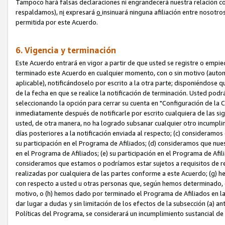
Tampoco hará falsas declaraciones ni engrandecerá nuestra relación co
respaldamos), n
i
expresará
o
insinuará ninguna afiliación entre nosotr
permitida por este Acuerdo.
6. Vigencia y terminación
Este Acuerdo entrará en vigor a partir de que usted se registre o empi
terminado este Acuerdo en cualquier momento, con o sin motivo (automát
aplicable), notificándoselo por escrito a la otra parte; disponiéndose q
de la fecha en que se realice la notificación de terminación. Usted podrá
seleccionando la opción para cerrar su cuenta en "Configuración de l
inmediatamente después de notificarle por escrito cualquiera de las sigu
usted, de otra manera, no ha logrado subsanar cualquier otro incumpli
días posteriores a la notificación enviada al respecto; (c) consideram
su participación en el Programa de Afiliados; (d) consideramos que nue
en el Programa de Afiliados; (e) su participación en el Programa de Afil
consideramos que estamos o podríamos estar sujetos a requisitos de re
realizadas por cualquiera de las partes conforme a este Acuerdo; (g)
con respecto a usted u otras personas que, según hemos determinado, e
motivo, o (h) hemos dado por terminado el Programa de Afiliados en l
dar lugar a dudas y sin limitación de los efectos de la subsección (a) a
Políticas del Programa, se considerará un incumplimiento sustancial d