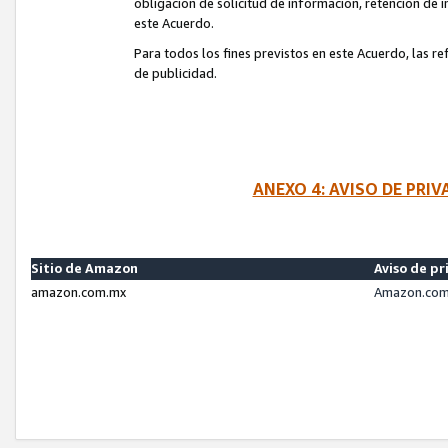
obligación de solicitud de información, retención de
este Acuerdo.
Para todos los fines previstos en este Acuerdo, las r
de publicidad.
ANEXO 4: AVISO DE PRI
Sitio de Amazon
Aviso de pr
amazon.com.mx
Amazon.com.