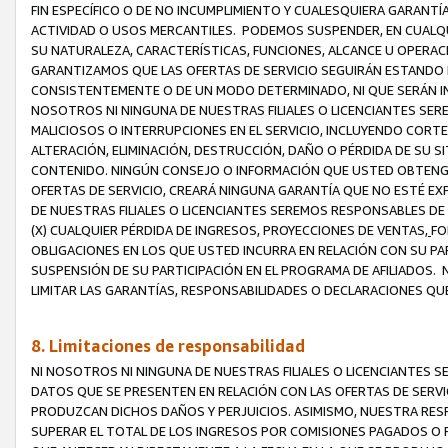
FIN ESPECÍFICO O DE NO INCUMPLIMIENTO Y CUALESQUIERA GARANTÍ
ACTIVIDAD O USOS MERCANTILES. PODEMOS SUSPENDER, EN CUALQU
SU NATURALEZA, CARACTERÍSTICAS, FUNCIONES, ALCANCE U OPERACI
GARANTIZAMOS QUE LAS OFERTAS DE SERVICIO SEGUIRÁN ESTANDO 
CONSISTENTEMENTE O DE UN MODO DETERMINADO, NI QUE SERÁN IN
NOSOTROS NI NINGUNA DE NUESTRAS FILIALES O LICENCIANTES SER
MALICIOSOS O INTERRUPCIONES EN EL SERVICIO, INCLUYENDO CORTES
ALTERACIÓN, ELIMINACIÓN, DESTRUCCIÓN, DAÑO O PÉRDIDA DE SU S
CONTENIDO. NINGÚN CONSEJO O INFORMACIÓN QUE USTED OBTENGA
OFERTAS DE SERVICIO, CREARÁ NINGUNA GARANTÍA QUE NO ESTÉ E
DE NUESTRAS FILIALES O LICENCIANTES SEREMOS RESPONSABLES D
(X) CUALQUIER PÉRDIDA DE INGRESOS, PROYECCIONES DE VENTAS,
FO
OBLIGACIONES EN LOS QUE USTED INCURRA EN RELACIÓN CON SU PART
SUSPENSIÓN DE SU PARTICIPACIÓN EN EL PROGRAMA DE AFILIADOS.
LIMITAR LAS GARANTÍAS, RESPONSABILIDADES O DECLARACIONES QU
8. Limitaciones de responsabilidad
NI NOSOTROS NI NINGUNA DE NUESTRAS FILIALES O LICENCIANTES
DATOS QUE SE PRESENTEN EN RELACIÓN CON LAS OFERTAS DE SERVIC
PRODUZCAN DICHOS DAÑOS Y PERJUICIOS. ASIMISMO, NUESTRA RESP
SUPERAR EL TOTAL DE LOS INGRESOS POR COMISIONES PAGADOS O