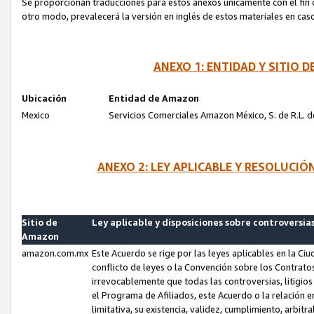
Se proporcionan traducciones para estos anexos únicamente con el fin de
otro modo, prevalecerá la versión en inglés de estos materiales en cas
ANEXO 1: ENTIDAD Y SITIO
Ubicación
Entidad de Amazon
Mexico
Servicios Comerciales Amazon México, S. de R.L. de
ANEXO 2: LEY APLICABLE Y RESOLUCI
Sitio de
Ley aplicable y disposiciones sobre controversia
Amazon
amazon.com.mx
Este Acuerdo se rige por las leyes aplicables en la Ci
conflicto de leyes o la Convención sobre los Contrat
irrevocablemente que todas las controversias, litigio
el Programa de Afiliados, este Acuerdo o la relación 
limitativa, su existencia, validez, cumplimiento, arbit