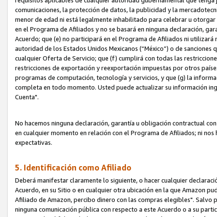
requisitos aplicables de cualquier autoridad gubernamental que tenga j
comunicaciones, la protección de datos, la publicidad y la mercadotecni
menor de edad ni está legalmente inhabilitado para celebrar u otorgar
en el Programa de Afiliados y no se basará en ninguna declaración, ga
Acuerdo; que (e) no participará en el Programa de Afiliados ni utilizará
autoridad de los Estados Unidos Mexicanos (“México”) o de sanciones q
cualquier Oferta de Servicio; que (f) cumplirá con todas las restriccio
restricciones de exportación y reexportación impuestas por otros países
programas de computación, tecnología y servicios, y que (g) la informac
completa en todo momento. Usted puede actualizar su información ingre
Cuenta".
No hacemos ninguna declaración, garantía u obligación contractual con 
en cualquier momento en relación con el Programa de Afiliados; ni no
expectativas.
5. Identificación como Afiliado
Deberá manifestar claramente lo siguiente, o hacer cualquier declarac
Acuerdo, en su Sitio o en cualquier otra ubicación en la que Amazon pu
Afiliado de Amazon, percibo dinero con las compras elegibles". Salvo po
ninguna comunicación pública con respecto a este Acuerdo o a su partici