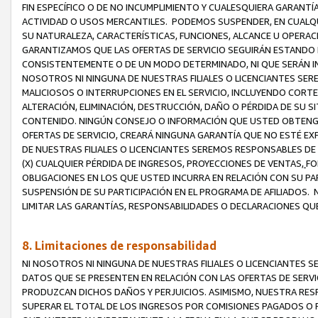
FIN ESPECÍFICO O DE NO INCUMPLIMIENTO Y CUALESQUIERA GARANTÍ
ACTIVIDAD O USOS MERCANTILES. PODEMOS SUSPENDER, EN CUALQU
SU NATURALEZA, CARACTERÍSTICAS, FUNCIONES, ALCANCE U OPERACI
GARANTIZAMOS QUE LAS OFERTAS DE SERVICIO SEGUIRÁN ESTANDO 
CONSISTENTEMENTE O DE UN MODO DETERMINADO, NI QUE SERÁN IN
NOSOTROS NI NINGUNA DE NUESTRAS FILIALES O LICENCIANTES SER
MALICIOSOS O INTERRUPCIONES EN EL SERVICIO, INCLUYENDO CORTES
ALTERACIÓN, ELIMINACIÓN, DESTRUCCIÓN, DAÑO O PÉRDIDA DE SU S
CONTENIDO. NINGÚN CONSEJO O INFORMACIÓN QUE USTED OBTENGA
OFERTAS DE SERVICIO, CREARÁ NINGUNA GARANTÍA QUE NO ESTÉ E
DE NUESTRAS FILIALES O LICENCIANTES SEREMOS RESPONSABLES D
(X) CUALQUIER PÉRDIDA DE INGRESOS, PROYECCIONES DE VENTAS,
FO
OBLIGACIONES EN LOS QUE USTED INCURRA EN RELACIÓN CON SU PART
SUSPENSIÓN DE SU PARTICIPACIÓN EN EL PROGRAMA DE AFILIADOS.
LIMITAR LAS GARANTÍAS, RESPONSABILIDADES O DECLARACIONES QU
8. Limitaciones de responsabilidad
NI NOSOTROS NI NINGUNA DE NUESTRAS FILIALES O LICENCIANTES
DATOS QUE SE PRESENTEN EN RELACIÓN CON LAS OFERTAS DE SERVIC
PRODUZCAN DICHOS DAÑOS Y PERJUICIOS. ASIMISMO, NUESTRA RESP
SUPERAR EL TOTAL DE LOS INGRESOS POR COMISIONES PAGADOS O