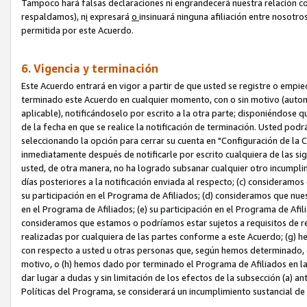
Tampoco hará falsas declaraciones ni engrandecerá nuestra relación co
respaldamos), n
i
expresará
o
insinuará ninguna afiliación entre nosotr
permitida por este Acuerdo.
6. Vigencia y terminación
Este Acuerdo entrará en vigor a partir de que usted se registre o empi
terminado este Acuerdo en cualquier momento, con o sin motivo (automát
aplicable), notificándoselo por escrito a la otra parte; disponiéndose q
de la fecha en que se realice la notificación de terminación. Usted podrá
seleccionando la opción para cerrar su cuenta en "Configuración de l
inmediatamente después de notificarle por escrito cualquiera de las sigu
usted, de otra manera, no ha logrado subsanar cualquier otro incumpli
días posteriores a la notificación enviada al respecto; (c) consideram
su participación en el Programa de Afiliados; (d) consideramos que nue
en el Programa de Afiliados; (e) su participación en el Programa de Afil
consideramos que estamos o podríamos estar sujetos a requisitos de re
realizadas por cualquiera de las partes conforme a este Acuerdo; (g)
con respecto a usted u otras personas que, según hemos determinado, e
motivo, o (h) hemos dado por terminado el Programa de Afiliados en l
dar lugar a dudas y sin limitación de los efectos de la subsección (a) a
Políticas del Programa, se considerará un incumplimiento sustancial d