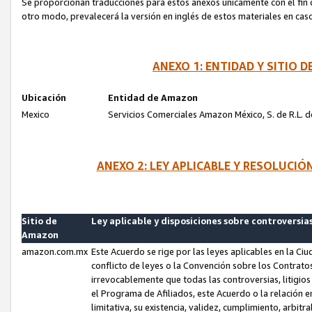
Se proporcionan traducciones para estos anexos únicamente con el fin de
otro modo, prevalecerá la versión en inglés de estos materiales en cas
ANEXO 1: ENTIDAD Y SITIO
Ubicación
Entidad de Amazon
Mexico
Servicios Comerciales Amazon México, S. de R.L. de
ANEXO 2: LEY APLICABLE Y RESOLUCI
Sitio de
Ley aplicable y disposiciones sobre controversia
Amazon
amazon.com.mx
Este Acuerdo se rige por las leyes aplicables en la Ci
conflicto de leyes o la Convención sobre los Contrat
irrevocablemente que todas las controversias, litigio
el Programa de Afiliados, este Acuerdo o la relación 
limitativa, su existencia, validez, cumplimiento, arbit