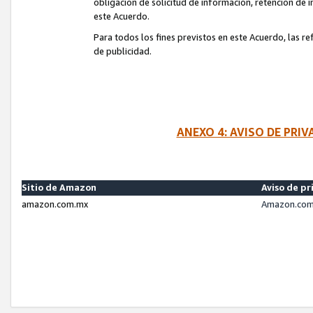
obligación de solicitud de información, retención de
este Acuerdo.
Para todos los fines previstos en este Acuerdo, las r
de publicidad.
ANEXO 4: AVISO DE PRI
Sitio de Amazon
Aviso de pr
amazon.com.mx
Amazon.com.