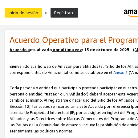
Inicio de sesión
Regístrate
o
Acuerdo Operativo para el Program
Acuerdo a
ctualizado
por ú
l
tima vez
: 15 de octubre de 2025
(A
Bienvenido al sitio web de Amazon para afiliados (el "Sitio de los Afili
correspondientes de Amazon tal como se establece en el
Anexo 1
("Ama
Toda persona o entidad que participe o pretenda participar en nuestro
persona o entidad, "
usted
" o un "
Afiliado
") deberá aceptar este Acuer
cambios al mismo. Al registrarse o hacer uso del Sitio de los Afiliados
Sección 12), las cuales se incorporan a este Acuerdo por referencia (po
Licencia de Propiedad Intelectual (IP, por sus siglas en inglés) del Pr
Afiliados y las Directrices sobre Marcas Comerciales del Programa de A
las Pautas de la Comunidad de Amazon, incluye la prohibición de opinio
atentamente las políticas y normas.