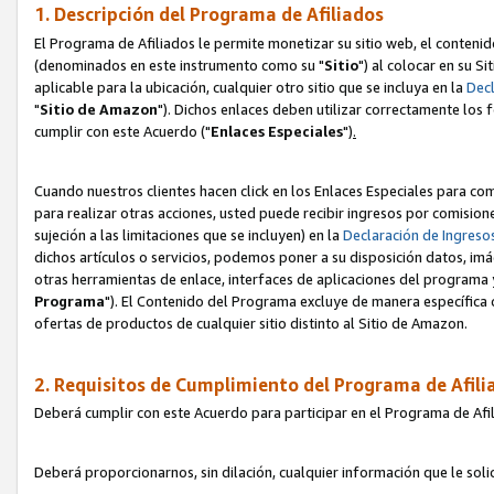
1. Descripción del Programa de Afiliados
El Programa de Afiliados le permite monetizar su sitio web, el contenid
(denominados en este instrumento como su "
Sitio
") al colocar en su Si
aplicable para la ubicación, cualquier otro sitio que se incluya en la
Decl
"
Sitio de Amazon
"). Dichos enlaces deben utilizar correctamente los 
cumplir con este Acuerdo ("
Enlaces
Especiales
")
.
Cuando nuestros clientes hacen click en los Enlaces Especiales para com
para realizar otras acciones, usted puede recibir ingresos por comisio
sujeción a las limitaciones que se incluyen) en la
Declaración de Ingreso
dichos artículos o servicios, podemos poner a su disposición datos, im
otras herramientas de enlace, interfaces de aplicaciones del programa 
Programa
"). El Contenido del Programa excluye de manera específica 
ofertas de productos de cualquier sitio distinto al Sitio de Amazon.
2. Requisitos de Cumplimiento del Programa de Afili
Deberá cumplir con este Acuerdo para participar en el Programa de Afil
Deberá proporcionarnos, sin dilación, cualquier información que le sol