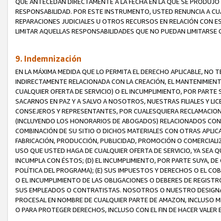
QUE ANTECEDAN DIRECTAMENTE A LA FECHA EN LA QUE SE PRODUJO 
RESPONSABILIDAD. POR ESTE INSTRUMENTO, USTED RENUNCIA A CU
REPARACIONES JUDICIALES U OTROS RECURSOS EN RELACIÓN CON E
LIMITAR AQUELLAS RESPONSABILIDADES QUE NO PUEDAN LIMITARSE 
9. Indemnización
EN LA MÁXIMA MEDIDA QUE LO PERMITA EL DERECHO APLICABLE, N
INDIRECTAMENTE RELACIONADA CON LA CREACIÓN, EL MANTENIMIENT
CUALQUIER OFERTA DE SERVICIO) O EL INCUMPLIMIENTO, POR PARTE
SACARNOS EN PAZ Y A SALVO A NOSOTROS, NUESTRAS FILIALES Y L
CONSEJEROS Y REPRESENTANTES, POR CUALESQUIERA RECLAMACIONE
(INCLUYENDO LOS HONORARIOS DE ABOGADOS) RELACIONADOS CON (A
COMBINACIÓN DE SU SITIO O DICHOS MATERIALES CON OTRAS APLICA
FABRICACIÓN, PRODUCCIÓN, PUBLICIDAD, PROMOCIÓN O COMERCIALIZA
USO QUE USTED HAGA DE CUALQUIER OFERTA DE SERVICIO, YA SEA 
INCUMPLA CON ÉSTOS; (D) EL INCUMPLIMIENTO, POR PARTE SUYA, 
POLÍTICA DEL PROGRAMA); (E) SUS IMPUESTOS Y DERECHOS O EL CO
O EL INCUMPLIMIENTO DE LAS OBLIGACIONES O DEBERES DE REGISTR
SUS EMPLEADOS O CONTRATISTAS. NOSOTROS O NUESTRO DESIGNA
PROCESAL EN NOMBRE DE CUALQUIER PARTE DE AMAZON, INCLUSO M
O PARA PROTEGER DERECHOS, INCLUSO CON EL FIN DE HACER VALER 