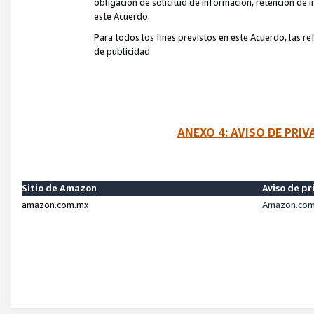
obligación de solicitud de información, retención de
este Acuerdo.
Para todos los fines previstos en este Acuerdo, las r
de publicidad.
ANEXO 4: AVISO DE PRI
Sitio de Amazon
Aviso de pr
amazon.com.mx
Amazon.com.