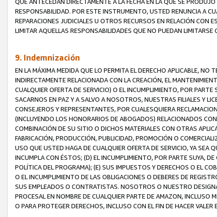
QUE ANTECEDAN DIRECTAMENTE A LA FECHA EN LA QUE SE PRODUJO 
RESPONSABILIDAD. POR ESTE INSTRUMENTO, USTED RENUNCIA A CU
REPARACIONES JUDICIALES U OTROS RECURSOS EN RELACIÓN CON E
LIMITAR AQUELLAS RESPONSABILIDADES QUE NO PUEDAN LIMITARSE 
9. Indemnización
EN LA MÁXIMA MEDIDA QUE LO PERMITA EL DERECHO APLICABLE, N
INDIRECTAMENTE RELACIONADA CON LA CREACIÓN, EL MANTENIMIENT
CUALQUIER OFERTA DE SERVICIO) O EL INCUMPLIMIENTO, POR PARTE
SACARNOS EN PAZ Y A SALVO A NOSOTROS, NUESTRAS FILIALES Y L
CONSEJEROS Y REPRESENTANTES, POR CUALESQUIERA RECLAMACIONE
(INCLUYENDO LOS HONORARIOS DE ABOGADOS) RELACIONADOS CON (A
COMBINACIÓN DE SU SITIO O DICHOS MATERIALES CON OTRAS APLICA
FABRICACIÓN, PRODUCCIÓN, PUBLICIDAD, PROMOCIÓN O COMERCIALIZA
USO QUE USTED HAGA DE CUALQUIER OFERTA DE SERVICIO, YA SEA 
INCUMPLA CON ÉSTOS; (D) EL INCUMPLIMIENTO, POR PARTE SUYA, 
POLÍTICA DEL PROGRAMA); (E) SUS IMPUESTOS Y DERECHOS O EL CO
O EL INCUMPLIMIENTO DE LAS OBLIGACIONES O DEBERES DE REGISTR
SUS EMPLEADOS O CONTRATISTAS. NOSOTROS O NUESTRO DESIGNA
PROCESAL EN NOMBRE DE CUALQUIER PARTE DE AMAZON, INCLUSO M
O PARA PROTEGER DERECHOS, INCLUSO CON EL FIN DE HACER VALER 