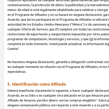
requisitos aplicables de cualquier autoridad gubernamental que tenga j
comunicaciones, la protección de datos, la publicidad y la mercadotecni
menor de edad ni está legalmente inhabilitado para celebrar u otorgar
en el Programa de Afiliados y no se basará en ninguna declaración, ga
Acuerdo; que (e) no participará en el Programa de Afiliados ni utilizará
autoridad de los Estados Unidos Mexicanos (“México”) o de sanciones q
cualquier Oferta de Servicio; que (f) cumplirá con todas las restriccio
restricciones de exportación y reexportación impuestas por otros países
programas de computación, tecnología y servicios, y que (g) la informac
completa en todo momento. Usted puede actualizar su información ingre
Cuenta".
No hacemos ninguna declaración, garantía u obligación contractual con 
en cualquier momento en relación con el Programa de Afiliados; ni no
expectativas.
5. Identificación como Afiliado
Deberá manifestar claramente lo siguiente, o hacer cualquier declarac
Acuerdo, en su Sitio o en cualquier otra ubicación en la que Amazon pu
Afiliado de Amazon, percibo dinero con las compras elegibles". Salvo po
ninguna comunicación pública con respecto a este Acuerdo o a su partici