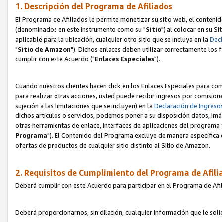
1. Descripción del Programa de Afiliados
El Programa de Afiliados le permite monetizar su sitio web, el contenid
(denominados en este instrumento como su "
Sitio
") al colocar en su Si
aplicable para la ubicación, cualquier otro sitio que se incluya en la
Decl
"
Sitio de Amazon
"). Dichos enlaces deben utilizar correctamente los 
cumplir con este Acuerdo ("
Enlaces
Especiales
")
.
Cuando nuestros clientes hacen click en los Enlaces Especiales para com
para realizar otras acciones, usted puede recibir ingresos por comisio
sujeción a las limitaciones que se incluyen) en la
Declaración de Ingreso
dichos artículos o servicios, podemos poner a su disposición datos, im
otras herramientas de enlace, interfaces de aplicaciones del programa 
Programa
"). El Contenido del Programa excluye de manera específica 
ofertas de productos de cualquier sitio distinto al Sitio de Amazon.
2. Requisitos de Cumplimiento del Programa de Afili
Deberá cumplir con este Acuerdo para participar en el Programa de Afil
Deberá proporcionarnos, sin dilación, cualquier información que le sol