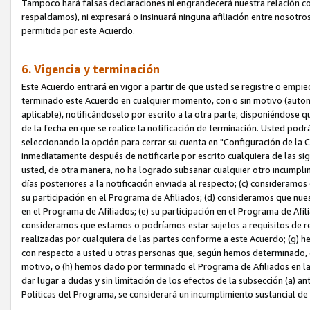
Tampoco hará falsas declaraciones ni engrandecerá nuestra relación co
respaldamos), n
i
expresará
o
insinuará ninguna afiliación entre nosotr
permitida por este Acuerdo.
6. Vigencia y terminación
Este Acuerdo entrará en vigor a partir de que usted se registre o empi
terminado este Acuerdo en cualquier momento, con o sin motivo (automát
aplicable), notificándoselo por escrito a la otra parte; disponiéndose q
de la fecha en que se realice la notificación de terminación. Usted podrá
seleccionando la opción para cerrar su cuenta en "Configuración de l
inmediatamente después de notificarle por escrito cualquiera de las sigu
usted, de otra manera, no ha logrado subsanar cualquier otro incumpli
días posteriores a la notificación enviada al respecto; (c) consideram
su participación en el Programa de Afiliados; (d) consideramos que nue
en el Programa de Afiliados; (e) su participación en el Programa de Afil
consideramos que estamos o podríamos estar sujetos a requisitos de re
realizadas por cualquiera de las partes conforme a este Acuerdo; (g)
con respecto a usted u otras personas que, según hemos determinado, e
motivo, o (h) hemos dado por terminado el Programa de Afiliados en l
dar lugar a dudas y sin limitación de los efectos de la subsección (a) a
Políticas del Programa, se considerará un incumplimiento sustancial d