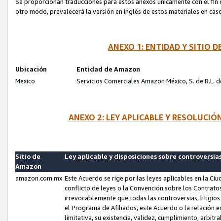
Se proporcionan traducciones para estos anexos únicamente con el fin de
otro modo, prevalecerá la versión en inglés de estos materiales en cas
ANEXO 1: ENTIDAD Y SITIO
Ubicación
Entidad de Amazon
Mexico
Servicios Comerciales Amazon México, S. de R.L. de
ANEXO 2: LEY APLICABLE Y RESOLUCI
Sitio de
Ley aplicable y disposiciones sobre controversia
Amazon
amazon.com.mx
Este Acuerdo se rige por las leyes aplicables en la Ci
conflicto de leyes o la Convención sobre los Contrat
irrevocablemente que todas las controversias, litigio
el Programa de Afiliados, este Acuerdo o la relación 
limitativa, su existencia, validez, cumplimiento, arbit