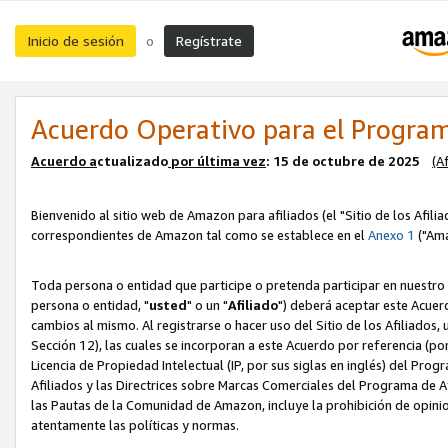
Inicio de sesión
Regístrate
o
Acuerdo Operativo para el Program
Acuerdo a
ctualizado
por ú
l
tima vez
: 15 de octubre de 2025
(A
Bienvenido al sitio web de Amazon para afiliados (el "Sitio de los Afili
correspondientes de Amazon tal como se establece en el
Anexo 1
("Ama
Toda persona o entidad que participe o pretenda participar en nuestro
persona o entidad, "
usted
" o un "
Afiliado
") deberá aceptar este Acuer
cambios al mismo. Al registrarse o hacer uso del Sitio de los Afiliados
Sección 12), las cuales se incorporan a este Acuerdo por referencia (po
Licencia de Propiedad Intelectual (IP, por sus siglas en inglés) del Pr
Afiliados y las Directrices sobre Marcas Comerciales del Programa de A
las Pautas de la Comunidad de Amazon, incluye la prohibición de opinio
atentamente las políticas y normas.