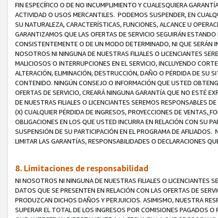
FIN ESPECÍFICO O DE NO INCUMPLIMIENTO Y CUALESQUIERA GARANTÍ
ACTIVIDAD O USOS MERCANTILES. PODEMOS SUSPENDER, EN CUALQU
SU NATURALEZA, CARACTERÍSTICAS, FUNCIONES, ALCANCE U OPERACI
GARANTIZAMOS QUE LAS OFERTAS DE SERVICIO SEGUIRÁN ESTANDO 
CONSISTENTEMENTE O DE UN MODO DETERMINADO, NI QUE SERÁN IN
NOSOTROS NI NINGUNA DE NUESTRAS FILIALES O LICENCIANTES SER
MALICIOSOS O INTERRUPCIONES EN EL SERVICIO, INCLUYENDO CORTES
ALTERACIÓN, ELIMINACIÓN, DESTRUCCIÓN, DAÑO O PÉRDIDA DE SU S
CONTENIDO. NINGÚN CONSEJO O INFORMACIÓN QUE USTED OBTENGA
OFERTAS DE SERVICIO, CREARÁ NINGUNA GARANTÍA QUE NO ESTÉ E
DE NUESTRAS FILIALES O LICENCIANTES SEREMOS RESPONSABLES D
(X) CUALQUIER PÉRDIDA DE INGRESOS, PROYECCIONES DE VENTAS,
FO
OBLIGACIONES EN LOS QUE USTED INCURRA EN RELACIÓN CON SU PART
SUSPENSIÓN DE SU PARTICIPACIÓN EN EL PROGRAMA DE AFILIADOS.
LIMITAR LAS GARANTÍAS, RESPONSABILIDADES O DECLARACIONES QU
8. Limitaciones de responsabilidad
NI NOSOTROS NI NINGUNA DE NUESTRAS FILIALES O LICENCIANTES
DATOS QUE SE PRESENTEN EN RELACIÓN CON LAS OFERTAS DE SERVIC
PRODUZCAN DICHOS DAÑOS Y PERJUICIOS. ASIMISMO, NUESTRA RESP
SUPERAR EL TOTAL DE LOS INGRESOS POR COMISIONES PAGADOS O