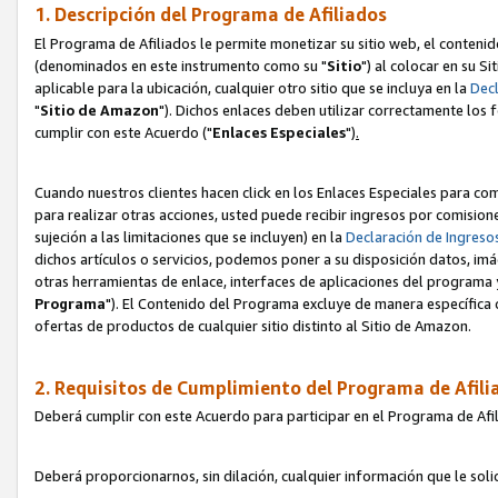
1. Descripción del Programa de Afiliados
El Programa de Afiliados le permite monetizar su sitio web, el contenid
(denominados en este instrumento como su "
Sitio
") al colocar en su Si
aplicable para la ubicación, cualquier otro sitio que se incluya en la
Decl
"
Sitio de Amazon
"). Dichos enlaces deben utilizar correctamente los 
cumplir con este Acuerdo ("
Enlaces
Especiales
")
.
Cuando nuestros clientes hacen click en los Enlaces Especiales para com
para realizar otras acciones, usted puede recibir ingresos por comisio
sujeción a las limitaciones que se incluyen) en la
Declaración de Ingreso
dichos artículos o servicios, podemos poner a su disposición datos, im
otras herramientas de enlace, interfaces de aplicaciones del programa 
Programa
"). El Contenido del Programa excluye de manera específica 
ofertas de productos de cualquier sitio distinto al Sitio de Amazon.
2. Requisitos de Cumplimiento del Programa de Afili
Deberá cumplir con este Acuerdo para participar en el Programa de Afil
Deberá proporcionarnos, sin dilación, cualquier información que le sol