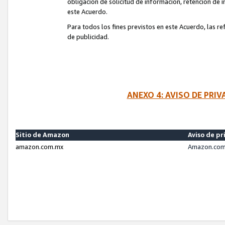
obligación de solicitud de información, retención de
este Acuerdo.
Para todos los fines previstos en este Acuerdo, las r
de publicidad.
ANEXO 4: AVISO DE PRI
Sitio de Amazon
Aviso de pr
amazon.com.mx
Amazon.com.