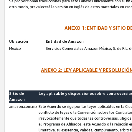
Se proporcionan traducciones para estos anexos únicamente con el fin de
otro modo, prevalecerá la versión en inglés de estos materiales en cas
ANEXO 1: ENTIDAD Y SITIO
Ubicación
Entidad de Amazon
Mexico
Servicios Comerciales Amazon México, S. de R.L. de
ANEXO 2: LEY APLICABLE Y RESOLUCI
Sitio de
Ley aplicable y disposiciones sobre controversia
Amazon
amazon.com.mx
Este Acuerdo se rige por las leyes aplicables en la Ci
conflicto de leyes o la Convención sobre los Contrat
irrevocablemente que todas las controversias, litigio
el Programa de Afiliados, este Acuerdo o la relación 
limitativa, su existencia, validez, cumplimiento, arbit