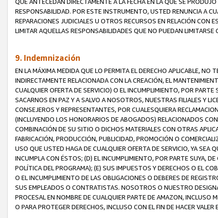
QUE ANTECEDAN DIRECTAMENTE A LA FECHA EN LA QUE SE PRODUJO 
RESPONSABILIDAD. POR ESTE INSTRUMENTO, USTED RENUNCIA A CU
REPARACIONES JUDICIALES U OTROS RECURSOS EN RELACIÓN CON E
LIMITAR AQUELLAS RESPONSABILIDADES QUE NO PUEDAN LIMITARSE 
9. Indemnización
EN LA MÁXIMA MEDIDA QUE LO PERMITA EL DERECHO APLICABLE, N
INDIRECTAMENTE RELACIONADA CON LA CREACIÓN, EL MANTENIMIENT
CUALQUIER OFERTA DE SERVICIO) O EL INCUMPLIMIENTO, POR PARTE
SACARNOS EN PAZ Y A SALVO A NOSOTROS, NUESTRAS FILIALES Y L
CONSEJEROS Y REPRESENTANTES, POR CUALESQUIERA RECLAMACIONE
(INCLUYENDO LOS HONORARIOS DE ABOGADOS) RELACIONADOS CON (A
COMBINACIÓN DE SU SITIO O DICHOS MATERIALES CON OTRAS APLICA
FABRICACIÓN, PRODUCCIÓN, PUBLICIDAD, PROMOCIÓN O COMERCIALIZA
USO QUE USTED HAGA DE CUALQUIER OFERTA DE SERVICIO, YA SEA 
INCUMPLA CON ÉSTOS; (D) EL INCUMPLIMIENTO, POR PARTE SUYA, 
POLÍTICA DEL PROGRAMA); (E) SUS IMPUESTOS Y DERECHOS O EL CO
O EL INCUMPLIMIENTO DE LAS OBLIGACIONES O DEBERES DE REGISTR
SUS EMPLEADOS O CONTRATISTAS. NOSOTROS O NUESTRO DESIGNA
PROCESAL EN NOMBRE DE CUALQUIER PARTE DE AMAZON, INCLUSO M
O PARA PROTEGER DERECHOS, INCLUSO CON EL FIN DE HACER VALER 