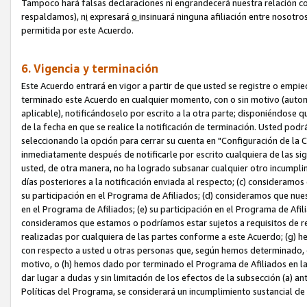
Tampoco hará falsas declaraciones ni engrandecerá nuestra relación co
respaldamos), n
i
expresará
o
insinuará ninguna afiliación entre nosotr
permitida por este Acuerdo.
6. Vigencia y terminación
Este Acuerdo entrará en vigor a partir de que usted se registre o empi
terminado este Acuerdo en cualquier momento, con o sin motivo (automát
aplicable), notificándoselo por escrito a la otra parte; disponiéndose q
de la fecha en que se realice la notificación de terminación. Usted podrá
seleccionando la opción para cerrar su cuenta en "Configuración de l
inmediatamente después de notificarle por escrito cualquiera de las sigu
usted, de otra manera, no ha logrado subsanar cualquier otro incumpli
días posteriores a la notificación enviada al respecto; (c) consideram
su participación en el Programa de Afiliados; (d) consideramos que nue
en el Programa de Afiliados; (e) su participación en el Programa de Afil
consideramos que estamos o podríamos estar sujetos a requisitos de re
realizadas por cualquiera de las partes conforme a este Acuerdo; (g)
con respecto a usted u otras personas que, según hemos determinado, e
motivo, o (h) hemos dado por terminado el Programa de Afiliados en l
dar lugar a dudas y sin limitación de los efectos de la subsección (a) a
Políticas del Programa, se considerará un incumplimiento sustancial d