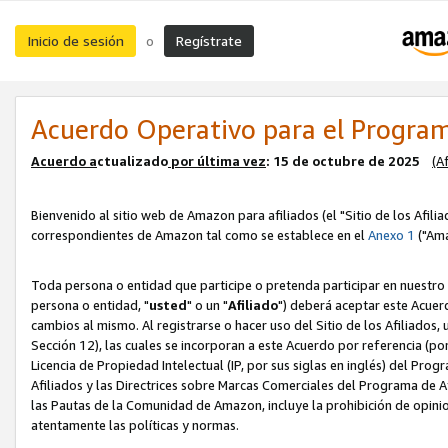
Inicio de sesión
Regístrate
o
Acuerdo Operativo para el Program
Acuerdo a
ctualizado
por ú
l
tima vez
: 15 de octubre de 2025
(A
Bienvenido al sitio web de Amazon para afiliados (el "Sitio de los Afili
correspondientes de Amazon tal como se establece en el
Anexo 1
("Ama
Toda persona o entidad que participe o pretenda participar en nuestro
persona o entidad, "
usted
" o un "
Afiliado
") deberá aceptar este Acuer
cambios al mismo. Al registrarse o hacer uso del Sitio de los Afiliados
Sección 12), las cuales se incorporan a este Acuerdo por referencia (po
Licencia de Propiedad Intelectual (IP, por sus siglas en inglés) del Pr
Afiliados y las Directrices sobre Marcas Comerciales del Programa de A
las Pautas de la Comunidad de Amazon, incluye la prohibición de opinio
atentamente las políticas y normas.