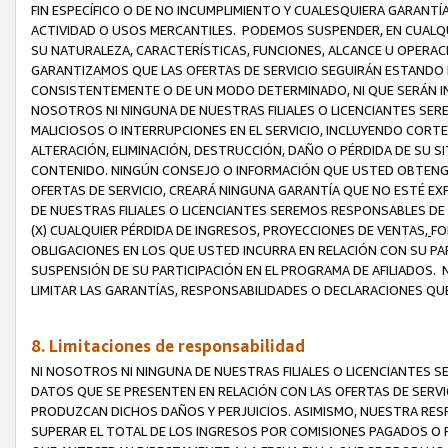
FIN ESPECÍFICO O DE NO INCUMPLIMIENTO Y CUALESQUIERA GARANTÍ
ACTIVIDAD O USOS MERCANTILES. PODEMOS SUSPENDER, EN CUALQU
SU NATURALEZA, CARACTERÍSTICAS, FUNCIONES, ALCANCE U OPERACI
GARANTIZAMOS QUE LAS OFERTAS DE SERVICIO SEGUIRÁN ESTANDO 
CONSISTENTEMENTE O DE UN MODO DETERMINADO, NI QUE SERÁN IN
NOSOTROS NI NINGUNA DE NUESTRAS FILIALES O LICENCIANTES SER
MALICIOSOS O INTERRUPCIONES EN EL SERVICIO, INCLUYENDO CORTES
ALTERACIÓN, ELIMINACIÓN, DESTRUCCIÓN, DAÑO O PÉRDIDA DE SU S
CONTENIDO. NINGÚN CONSEJO O INFORMACIÓN QUE USTED OBTENGA
OFERTAS DE SERVICIO, CREARÁ NINGUNA GARANTÍA QUE NO ESTÉ E
DE NUESTRAS FILIALES O LICENCIANTES SEREMOS RESPONSABLES D
(X) CUALQUIER PÉRDIDA DE INGRESOS, PROYECCIONES DE VENTAS,
FO
OBLIGACIONES EN LOS QUE USTED INCURRA EN RELACIÓN CON SU PART
SUSPENSIÓN DE SU PARTICIPACIÓN EN EL PROGRAMA DE AFILIADOS.
LIMITAR LAS GARANTÍAS, RESPONSABILIDADES O DECLARACIONES QU
8. Limitaciones de responsabilidad
NI NOSOTROS NI NINGUNA DE NUESTRAS FILIALES O LICENCIANTES
DATOS QUE SE PRESENTEN EN RELACIÓN CON LAS OFERTAS DE SERVIC
PRODUZCAN DICHOS DAÑOS Y PERJUICIOS. ASIMISMO, NUESTRA RESP
SUPERAR EL TOTAL DE LOS INGRESOS POR COMISIONES PAGADOS O