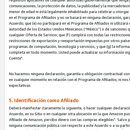
requisitos aplicables de cualquier autoridad gubernamental que tenga j
comunicaciones, la protección de datos, la publicidad y la mercadotecni
menor de edad ni está legalmente inhabilitado para celebrar u otorgar
en el Programa de Afiliados y no se basará en ninguna declaración, ga
Acuerdo; que (e) no participará en el Programa de Afiliados ni utilizará
autoridad de los Estados Unidos Mexicanos (“México”) o de sanciones q
cualquier Oferta de Servicio; que (f) cumplirá con todas las restriccio
restricciones de exportación y reexportación impuestas por otros países
programas de computación, tecnología y servicios, y que (g) la informac
completa en todo momento. Usted puede actualizar su información ingre
Cuenta".
No hacemos ninguna declaración, garantía u obligación contractual con 
en cualquier momento en relación con el Programa de Afiliados; ni no
expectativas.
5. Identificación como Afiliado
Deberá manifestar claramente lo siguiente, o hacer cualquier declarac
Acuerdo, en su Sitio o en cualquier otra ubicación en la que Amazon pu
Afiliado de Amazon, percibo dinero con las compras elegibles". Salvo po
ninguna comunicación pública con respecto a este Acuerdo o a su partici